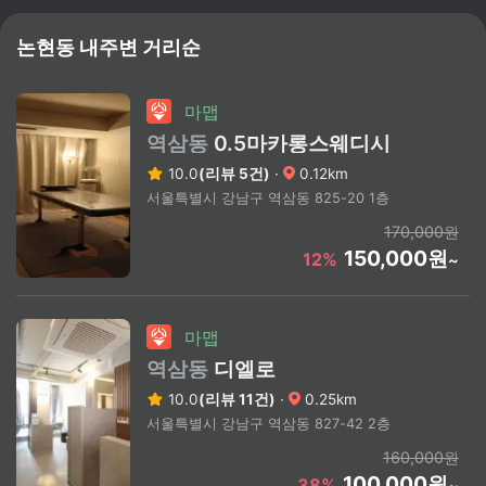
논현동
내주변 거리순
마맵
역삼동
0.5마카롱스웨디시
10.0
(리뷰 5건)
·
0.12km
서울특별시 강남구 역삼동 825-20 1층
170,000원
150,000원
12%
~
마맵
역삼동
디엘로
10.0
(리뷰 11건)
·
0.25km
서울특별시 강남구 역삼동 827-42 2층
160,000원
100,000원
38%
~