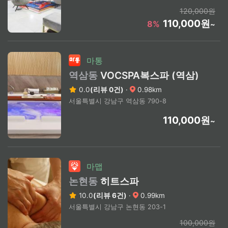
120,000원
110,000원
8%
~
마통
역삼동
VOCSPA복스파 (역삼)
0.0
(리뷰 0건)
·
0.98km
서울특별시 강남구 역삼동 790-8
110,000원
~
마맵
논현동
히트스파
10.0
(리뷰 6건)
·
0.99km
서울특별시 강남구 논현동 203-1
100,000원