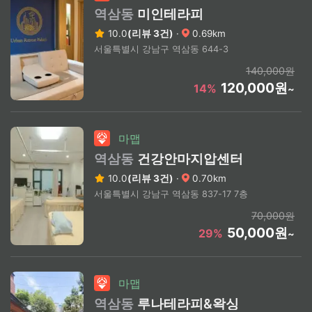
역삼동
미인테라피
10.0
(리뷰 3건)
·
0.69km
서울특별시 강남구 역삼동 644-3
140,000원
120,000원
14%
~
마맵
역삼동
건강안마지압센터
10.0
(리뷰 3건)
·
0.70km
서울특별시 강남구 역삼동 837-17 7층
70,000원
50,000원
29%
~
마맵
역삼동
루나테라피&왁싱