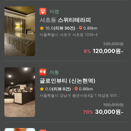
마맵
서초동
스위티테라피
10.0
(리뷰 30건)
·
0.86km
서울특별시 서초구 서초동 1339-4
130,000원
120,000원
8%
~
마통
글로인뷰티 (신논현역)
0.0
(리뷰 0건)
·
0.86km
서울특별시 강남구 봉은사로4길 1 역삼동 601-16 3층
100,000원
30,000원
70%
~