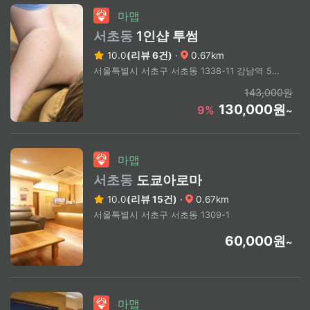
마맵
서초동
1인샵 투썸
10.0
(리뷰 6건)
·
0.67km
서울특별시 서초구 서초동 1338-11 강남역 5번 출구 도보 7분
143,000원
130,000원
9%
~
마맵
서초동
도쿄아로마
10.0
(리뷰 15건)
·
0.67km
서울특별시 서초구 서초동 1309-1
60,000원
~
마맵