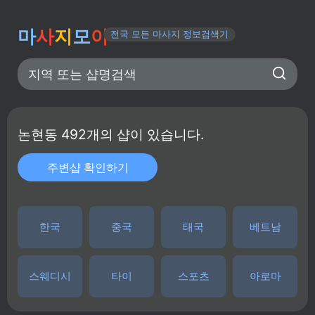
마
사
지
모
아
전국 모든 마사지 정보검색기
지역 또는 샵명검색
논현동
492
개의 샵이 있습니다.
주변샵 확인하기
한국
중국
태국
베트남
스웨디시
타이
스포츠
아로마