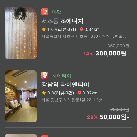
마맵
서초동
초에너지
10.0
(리뷰 6건)
·
0.34km
서울특별시 서초구 서초동 1330 강남역 5번출구 도보 3분
350,000원
300,000원
14%
~
하이타이
강남역 타이앤타이
0.0
(리뷰 0건)
·
0.37km
서울 강남구 테헤란로1길 28-1 3층
70,000원
50,000원
29%
~