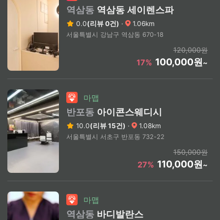
역삼동
역삼동 세이렌스파
0.0
(리뷰 0건)
·
1.06km
서울특별시 강남구 역삼동 670-18
120,000원
100,000원
17%
~
마맵
반포동
아이콘스웨디시
10.0
(리뷰 15건)
·
1.08km
서울특별시 서초구 반포동 732-22
150,000원
110,000원
27%
~
마맵
역삼동
바디발란스