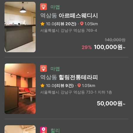
마맵
역삼동
아르떼스웨디시
10.0
(리뷰 20건)
·
1.05km
서울특별시 강남구 역삼동 769-4
140,000원
100,000원
29%
~
마맵
역삼동
힐링전통테라피
10.0
(리뷰 9건)
·
1.05km
서울특별시 강남구 역삼동 733-1 지하 1층
50,000원
~
힐리