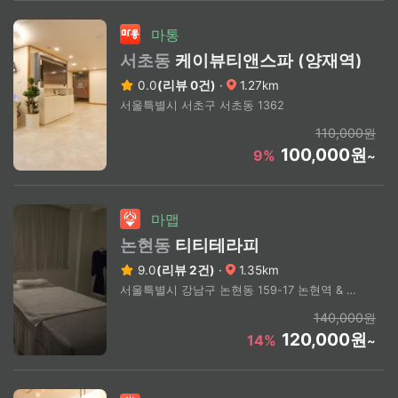
마통
서초동
케이뷰티앤스파 (양재역)
0.0
(리뷰 0건)
·
1.27km
서울특별시 서초구 서초동 1362
110,000원
100,000원
9%
~
마맵
논현동
티티테라피
9.0
(리뷰 2건)
·
1.35km
서울특별시 강남구 논현동 159-17 논현역 & 신논현역 도보 6분
140,000원
120,000원
14%
~