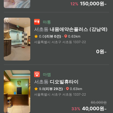
150,000원
12%
~
마통
서초동
내몸애약손플러스 (강남역)
0.0
(리뷰 0건)
·
0.63km
서울특별시 서초구 서초동 1337-22
0원
~
마맵
서초동
디오빌휴타이
9.8
(리뷰 29건)
·
0.63km
서울특별시 서초구 서초동 1337-22
60,000원
40,000원
33%
~