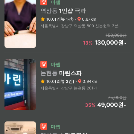
마맵
역삼동
1인샵 극락
10.0
(리뷰 1건)
·
0.87km
서울특별시 강남구 역삼동 800 신논현역 3분거리
150,000원
130,000원
13%
~
마맵
논현동
마린스파
10.0
(리뷰 2건)
·
0.94km
서울특별시 강남구 논현동 201-1
75,000원
49,000원
35%
~
마맵