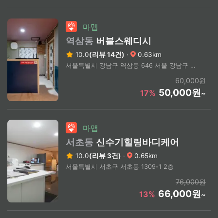
마맵
역삼동
버블스웨디시
10.0
(리뷰 14건)
·
0.63km
서울특별시 강남구 역삼동 646 서울 강남구 역삼동 (상세주소문의)
60,000원
50,000원
17%
~
마맵
서초동
신수기힐링바디케어
10.0
(리뷰 3건)
·
0.65km
서울특별시 서초구 서초동 1309-1 2층
76,000원
66,000원
13%
~