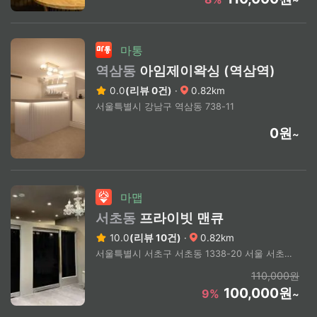
마통
역삼동
아임제이왁싱 (역삼역)
0.0
(리뷰 0건)
·
0.82km
서울특별시 강남구 역삼동 738-11
0원
~
마맵
서초동
프라이빗 맨큐
10.0
(리뷰 10건)
·
0.82km
서울특별시 서초구 서초동 1338-20 서울 서초구 서초동 뱅뱅사거리 부근
110,000원
100,000원
9%
~