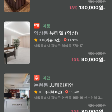
150,000원
130,000원
13%
~
마통
역삼동
뷰티엘 (역삼)
0.0
(리뷰 0건)
·
1.17km
서울특별시 강남구 역삼동 770-17
100,000원
90,000원
10%
~
마맵
논현동
JJ테라피앤
10.0
(리뷰 8건)
·
1.18km
서울특별시 강남구 논현동 165-16 신논현역 3번 출구
120,000원
80,000원
33%
~