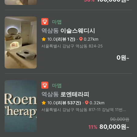
마맵
역삼동
이슬스웨디시
10.0
(리뷰 1건)
·
0.27km
서울특별시 강남구 역삼동 824-25
0원
~
마맵
역삼동
로엔테라피
10.0
(리뷰 537건)
·
0.32km
서울특별시 강남구 역삼동 817-11 강남역 11번 출구 도보 2분
90,000원
80,000원
11%
~