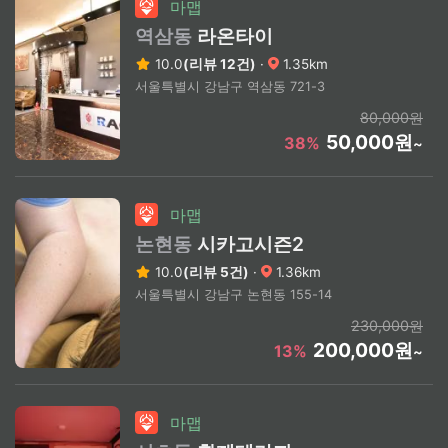
마맵
역삼동
라온타이
10.0
(리뷰 12건)
·
1.35km
서울특별시 강남구 역삼동 721-3
80,000원
50,000원
38%
~
마맵
논현동
시카고시즌2
10.0
(리뷰 5건)
·
1.36km
서울특별시 강남구 논현동 155-14
230,000원
200,000원
13%
~
마맵