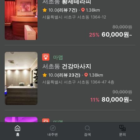
서초동
황제테라피
10.0
(리뷰 7건)
·
1.38km
서울특별시 서초구 서초동 1364-12
80,000원
60,000원
25%
~
마맵
서초동
건강마사지
10.0
(리뷰 23건)
·
1.38km
서울특별시 서초구 서초동 1364-47 4층
90,000원
80,000원
11%
~
마맵
논현동
로얄44스웨디시
홈
내주변
검색
문의
10.0
(리뷰 7건)
·
1.39km