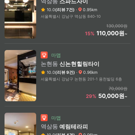
역삼동
스파드자이
10.0
(리뷰 7건)
·
0.95km
서울특별시 강남구 역삼동 840-10
130,000원
110,000원
15%
~
마맵
논현동
신논현힐링타이
10.0
(리뷰 9건)
·
0.96km
서울특별시 강남구 논현동 201-1 용천빌딩 6층
70,000원
50,000원
29%
~
마맵
역삼동
예림테라피
10.0
(리뷰 4건)
·
0.96km