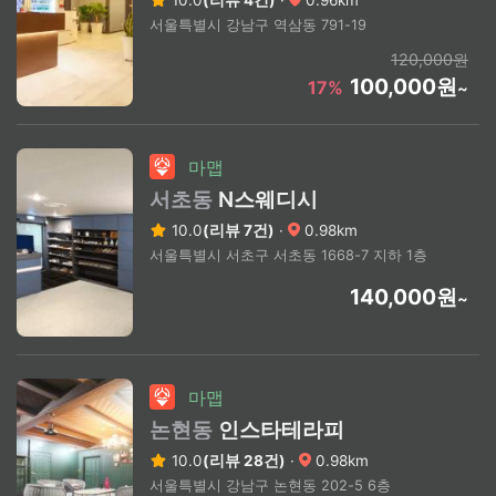
서울특별시 강남구 역삼동 791-19
120,000원
100,000원
17%
~
마맵
서초동
N스웨디시
10.0
(리뷰 7건)
·
0.98km
서울특별시 서초구 서초동 1668-7 지하 1층
140,000원
~
마맵
논현동
인스타테라피
10.0
(리뷰 28건)
·
0.98km
서울특별시 강남구 논현동 202-5 6층