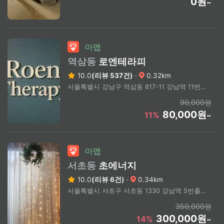
0원
~
마맵
역삼동
로엔테라피
10.0
(리뷰 537건)
·
0.32km
서울특별시 강남구 역삼동 817-11 강남역 11번 출구 도보 2분
90,000원
80,000원
11%
~
마맵
서초동
초에너지
10.0
(리뷰 6건)
·
0.34km
서울특별시 서초구 서초동 1330 강남역 5번출구 도보 3분
350,000원
300,000원
14%
~