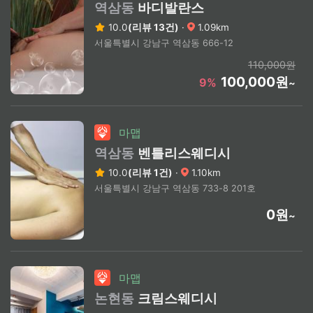
역삼동
바디발란스
10.0
(리뷰 13건)
·
1.09km
서울특별시 강남구 역삼동 666-12
110,000원
100,000원
9%
~
마맵
역삼동
벤틀리스웨디시
10.0
(리뷰 1건)
·
1.10km
서울특별시 강남구 역삼동 733-8 201호
0원
~
마맵
논현동
크림스웨디시