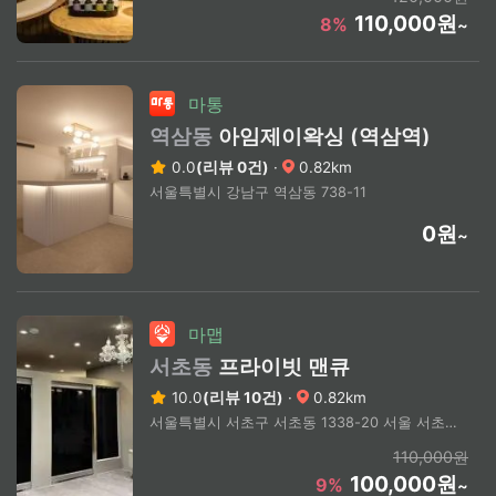
110,000원
8%
~
마통
역삼동
아임제이왁싱 (역삼역)
0.0
(리뷰 0건)
·
0.82km
서울특별시 강남구 역삼동 738-11
0원
~
마맵
서초동
프라이빗 맨큐
10.0
(리뷰 10건)
·
0.82km
서울특별시 서초구 서초동 1338-20 서울 서초구 서초동 뱅뱅사거리 부근
110,000원
100,000원
9%
~