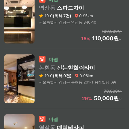
역삼동
스파드자이
10.0
(리뷰 7건)
·
0.95km
서울특별시 강남구 역삼동 840-10
130,000원
110,000원
15%
~
마맵
논현동
신논현힐링타이
10.0
(리뷰 9건)
·
0.96km
서울특별시 강남구 논현동 201-1 용천빌딩 6층
70,000원
50,000원
29%
~
마맵
역삼동
예림테라피