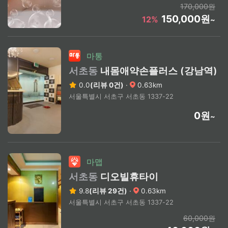
170,000원
150,000원
12%
~
마통
서초동
내몸애약손플러스 (강남역)
0.0
(리뷰 0건)
·
0.63km
서울특별시 서초구 서초동 1337-22
0원
~
마맵
서초동
디오빌휴타이
9.8
(리뷰 29건)
·
0.63km
서울특별시 서초구 서초동 1337-22
60,000원