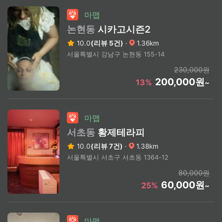
마맵
논현동
시카고시즌2
10.0
(리뷰 5건)
·
1.36km
서울특별시 강남구 논현동 155-14
230,000원
200,000원
13%
~
마맵
서초동
황제테라피
10.0
(리뷰 7건)
·
1.38km
서울특별시 서초구 서초동 1364-12
80,000원
60,000원
25%
~
마맵