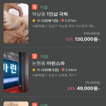
마맵
역삼동
1인샵 극락
10.0
(리뷰 1건)
·
0.87km
서울특별시 강남구 역삼동 800 신논현역 3분거리
150,000원
130,000원
13%
~
마맵
논현동
마린스파
10.0
(리뷰 2건)
·
0.94km
서울특별시 강남구 논현동 201-1
75,000원
49,000원
35%
~
마맵