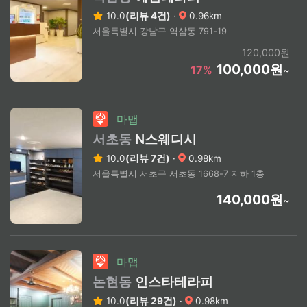
10.0
(리뷰 4건)
·
0.96km
서울특별시 강남구 역삼동 791-19
120,000원
100,000원
17%
~
마맵
서초동
N스웨디시
10.0
(리뷰 7건)
·
0.98km
서울특별시 서초구 서초동 1668-7 지하 1층
140,000원
~
마맵
논현동
인스타테라피
10.0
(리뷰 29건)
·
0.98km