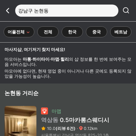
강남구 논현동
어플전체
전체
한국
중국
베트남
마사지샵, 여기저기 찾지 마세요!
마모아는
마통·하이타이·마맵·힐리
의 샵 정보를 한 번에 보여주는 모
음 서비스입니다.
마모아에 없다면, 현재 영업 중이 아니거나 다른 곳에도 등록되지 않
았을 가능성이 높습니다.
논현동 거리순
마맵
역삼동
0.5마카롱스웨디시
10.0
(리뷰 6건)
·
0.12km
서울특별시 강남구 역삼동 825-20 1층