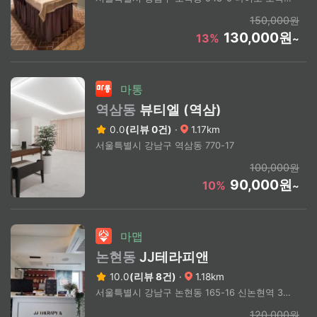
150,000원
130,000원
13%
~
마통
역삼동
뷰티엘 (역삼)
0.0
(리뷰 0건)
·
1.17km
서울특별시 강남구 역삼동 770-17
100,000원
90,000원
10%
~
마맵
논현동
JJ테라피앤
10.0
(리뷰 8건)
·
1.18km
서울특별시 강남구 논현동 165-16 신논현역 3번 출구
120,000원