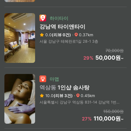
하이타이
강남역 타이앤타이
0.0
(리뷰 0건)
·
0.37km
서울 강남구 테헤란로1길 28-1 3층
70,000원
50,000원
29%
~
마맵
역삼동
1인샵 솜사탕
10.0
(리뷰 3건)
·
0.45km
서울특별시 강남구 역삼동 831-14 강남역 1번출구 도보 1분
150,000원
110,000원
27%
~