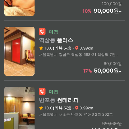
100,000원
90,000원
10%
~
마맵
역삼동
플러스
10.0
(리뷰 5건)
·
0.99km
서울특별시 강남구 역삼동 668-21 역삼역 7번출구 도보2분
60,000원
50,000원
17%
~
마맵
반포동
썬테라피
10.0
(리뷰 5건)
·
0.99km
서울특별시 서초구 반포동 745-6 2층 202호
120,000원