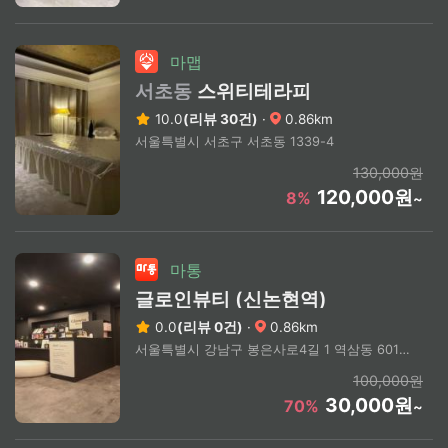
마맵
서초동
스위티테라피
10.0
(리뷰 30건)
·
0.86km
서울특별시 서초구 서초동 1339-4
130,000원
120,000원
8%
~
마통
글로인뷰티 (신논현역)
0.0
(리뷰 0건)
·
0.86km
서울특별시 강남구 봉은사로4길 1 역삼동 601-16 3층
100,000원
30,000원
70%
~