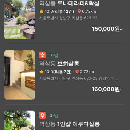
역삼동
루나테라피&왁싱
10.0
(리뷰 12건)
·
0.72km
서울특별시 강남구 역삼동 623-22
150,000원
~
마맵
역삼동
보희살롱
10.0
(리뷰 7건)
·
0.73km
서울특별시 강남구 역삼동 623-22 강남역 11번 출구 / 신논현역 4번출구 도보7분
160,000원
~
마맵
역삼동
1인샵 이루다살롱