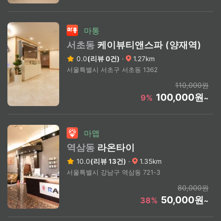
마통
서초동
케이뷰티앤스파 (양재역)
0.0
(리뷰 0건)
·
1.27km
서울특별시 서초구 서초동 1362
110,000원
100,000원
9%
~
마맵
역삼동
라온타이
10.0
(리뷰 13건)
·
1.35km
서울특별시 강남구 역삼동 721-3
80,000원
50,000원
38%
~