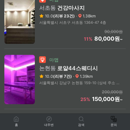
서초동
건강마사지
10.0
(리뷰 23건)
·
1.38km
서울특별시 서초구 서초동 1364-47 4층
90,000원
80,000원
11%
~
마맵
논현동
로얄44스웨디시
10.0
(리뷰 7건)
·
1.39km
서울특별시 강남구 논현동 159-10 (상세 주소 문의)
200,000원
150,000원
25%
~
마맵
홈
내주변
검색
문의
반포동
건전바디앤풋