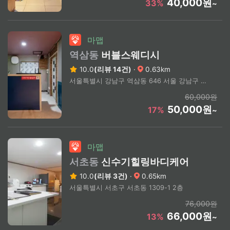
40,000원
33%
~
마맵
역삼동
버블스웨디시
10.0
(리뷰 14건)
·
0.63km
서울특별시 강남구 역삼동 646 서울 강남구 역삼동 (상세주소문의)
60,000원
50,000원
17%
~
마맵
서초동
신수기힐링바디케어
10.0
(리뷰 3건)
·
0.65km
서울특별시 서초구 서초동 1309-1 2층
76,000원
66,000원
13%
~