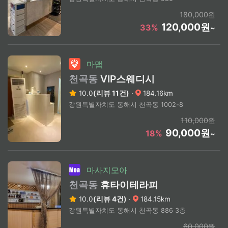
180,000원
120,000원
33%
~
마맵
천곡동
VIP스웨디시
10.0
(리뷰 11건)
·
184.16km
강원특별자치도 동해시 천곡동 1002-8
110,000원
90,000원
18%
~
마사지모아
천곡동
휴타이테라피
10.0
(리뷰 4건)
·
184.15km
강원특별자치도 동해시 천곡동 886 3층
60,000원