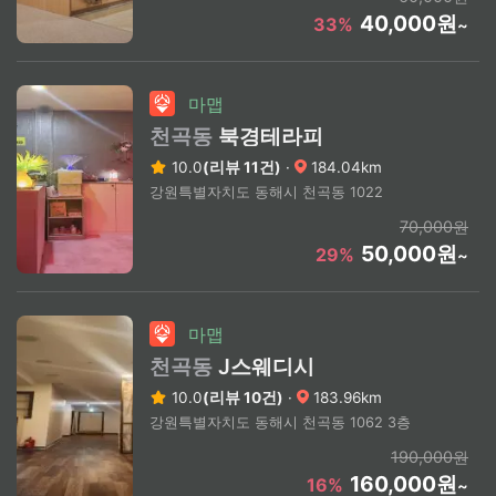
40,000원
33%
~
마맵
천곡동
북경테라피
10.0
(리뷰 11건)
·
184.04km
강원특별자치도 동해시 천곡동 1022
70,000원
50,000원
29%
~
마맵
천곡동
J스웨디시
10.0
(리뷰 10건)
·
183.96km
강원특별자치도 동해시 천곡동 1062 3층
190,000원
160,000원
16%
~