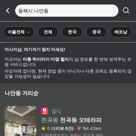
동해시 나안동
어플전체
전체
한국
중국
베트남
마사지샵, 여기저기 찾지 마세요!
마모아는
마통·하이타이·마맵·힐리
의 샵 정보를 한 번에 보여주는 모
음 서비스입니다.
마모아에 없다면, 현재 영업 중이 아니거나 다른 곳에도 등록되지 않
았을 가능성이 높습니다.
나안동 거리순
힐리
천곡동
천곡동 오테라피
0.0
(리뷰 0건)
·
184.43km
강원특별자치도 동해시 천곡동 980