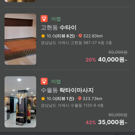
마맵
고현동
수타이
10.0
(리뷰 8건)
·
322.83km
경상남도 거제시 고현동 987-27 A동 2층
50,000원
40,000원
20%
~
마맵
수월동
락타이마사지
10.0
(리뷰 1건)
·
323.73km
경상남도 거제시 수월동 1120-9 4층
60,000원
35,000원
42%
~