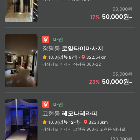
60,000원
50,000원
17%
~
마맵
장평동
로얄타이마사지
10.0
(리뷰 9건)
·
322.54km
경상남도 거제시 장평동 380-22
65,000원
50,000원
23%
~
마맵
고현동
레모나테라피
10.0
(리뷰 12건)
·
323.16km
경상남도 거제시 고현동 968-3 고현동 웨딩블랑 인근
120,000원