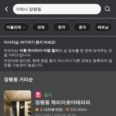
거제시 장평동
어플전체
전체
한국
중국
베트남
마사지샵, 여기저기 찾지 마세요!
마모아는
마통·하이타이·마맵·힐리
의 샵 정보를 한 번에 보여주는 모
음 서비스입니다.
마모아에 없다면, 현재 영업 중이 아니거나 다른 곳에도 등록되지 않
았을 가능성이 높습니다.
장평동 거리순
힐리
장평동 체리아로마테라피
0.0
(리뷰 0건)
·
322.50km
경남 거제시 장평3로 42 5F