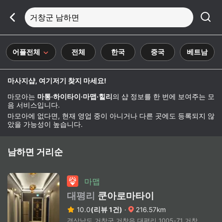
거창군 남하면
어플전체
전체
한국
중국
베트남
마사지샵, 여기저기 찾지 마세요!
마모아는
마통·하이타이·마맵·힐리
의 샵 정보를 한 번에 보여주는 모
음 서비스입니다.
마모아에 없다면, 현재 영업 중이 아니거나 다른 곳에도 등록되지 않
았을 가능성이 높습니다.
남하면 거리순
마맵
대평리
쿤아로마타이
10.0
(리뷰 1건)
·
216.57km
경상남도 거창군 거창읍 대평리 1005-71 거창버스터미널 도보 4분