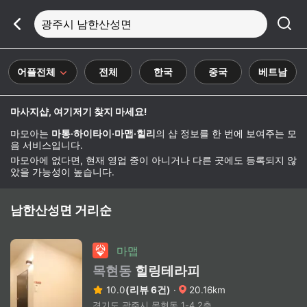
광주시 남한산성면
어플전체
전체
한국
중국
베트남
마사지샵, 여기저기 찾지 마세요!
마모아는
마통·하이타이·마맵·힐리
의 샵 정보를 한 번에 보여주는 모
음 서비스입니다.
마모아에 없다면, 현재 영업 중이 아니거나 다른 곳에도 등록되지 않
았을 가능성이 높습니다.
남한산성면 거리순
마맵
목현동
힐링테라피
10.0
(리뷰 6건)
·
20.16km
경기도 광주시 목현동 1-4 2층