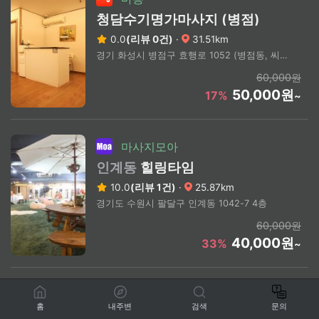
청담수기명가마사지 (병점)
0.0
(리뷰 0건)
·
31.51km
경기 화성시 병점구 효행로 1052 (병점동, 씨네샤르망)
60,000원
50,000원
17%
~
마사지모아
인계동
힐링타임
10.0
(리뷰 1건)
·
25.87km
경기도 수원시 팔달구 인계동 1042-7 4층
60,000원
40,000원
33%
~
마통
홈
내주변
검색
문의
힐링타임마사지 (수원인계)