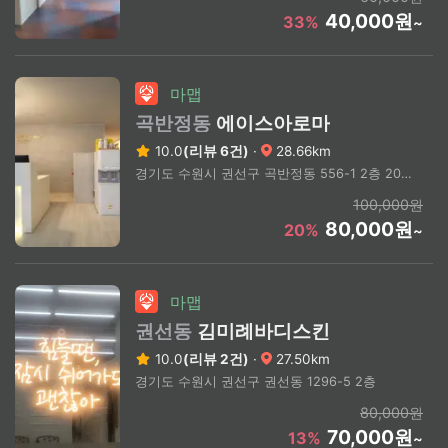
40,000원
33%
~
마맵
곡반정동
에이스아로마
10.0
(리뷰 6건)
·
28.66km
경기도 수원시 권선구 곡반정동 556-1 2층 201호
100,000원
80,000원
20%
~
마맵
권선동
김미례바디스킨
10.0
(리뷰 2건)
·
27.50km
경기도 수원시 권선구 권선동 1296-5 2층
80,000원
70,000원
13%
~