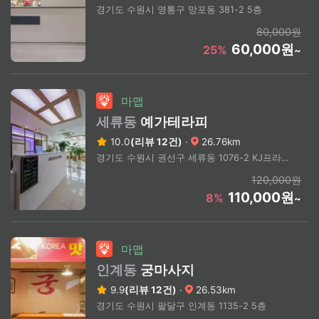
경기도 수원시 영통구 망포동 381-2 5층
80,000원
60,000원
25%
~
마맵
세류동
예가테라피
10.0
(리뷰 12건)
·
26.76km
경기도 수원시 권선구 세류동 1076-2 KJ프라자 5층
120,000원
110,000원
8%
~
마맵
인계동
궁마사지
9.9
(리뷰 12건)
·
26.53km
경기도 수원시 팔달구 인계동 1135-2 5층