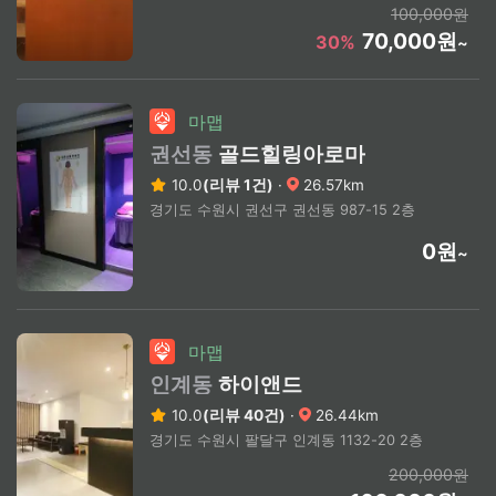
100,000원
70,000원
30%
~
마맵
권선동
골드힐링아로마
10.0
(리뷰 1건)
·
26.57km
경기도 수원시 권선구 권선동 987-15 2층
0원
~
마맵
인계동
하이앤드
10.0
(리뷰 40건)
·
26.44km
경기도 수원시 팔달구 인계동 1132-20 2층
200,000원