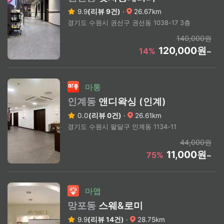
9.9
(리뷰 9건)
·
26.67km
경기도 수원시 권선구 권선동 1038-17 3층
140,000원
120,000원
14%
~
마통
인계동
앤디왁싱 (인계)
0.0
(리뷰 0건)
·
26.61km
경기도 수원시 팔달구 인계동 1134-11
44,000원
11,000원
75%
~
마맵
망포동
스웨&로미
9.9
(리뷰 14건)
·
28.75km