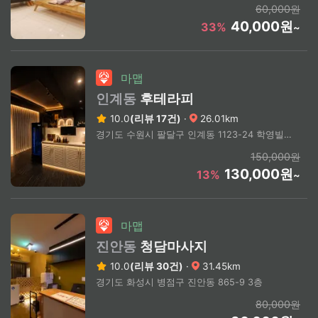
60,000원
40,000원
33%
~
마맵
인계동
후테라피
10.0
(리뷰 17건)
·
26.01km
경기도 수원시 팔달구 인계동 1123-24 학영빌딩 2층
150,000원
130,000원
13%
~
마맵
진안동
청담마사지
10.0
(리뷰 30건)
·
31.45km
경기도 화성시 병점구 진안동 865-9 3층
80,000원