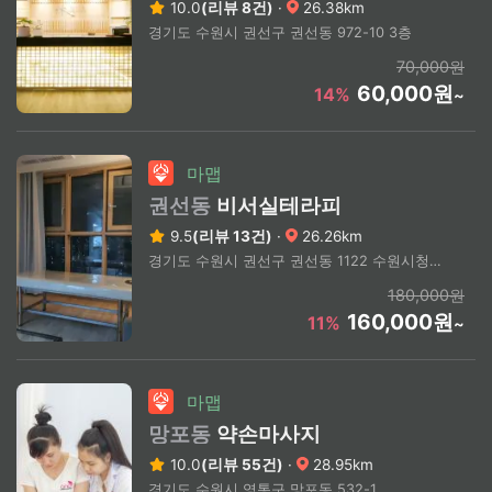
10.0
(리뷰 8건)
·
26.38km
경기도 수원시 권선구 권선동 972-10 3층
70,000원
60,000원
14%
~
마맵
권선동
비서실테라피
9.5
(리뷰 13건)
·
26.26km
경기도 수원시 권선구 권선동 1122 수원시청역 도보 5분
180,000원
160,000원
11%
~
마맵
망포동
약손마사지
10.0
(리뷰 55건)
·
28.95km
경기도 수원시 영통구 망포동 532-1