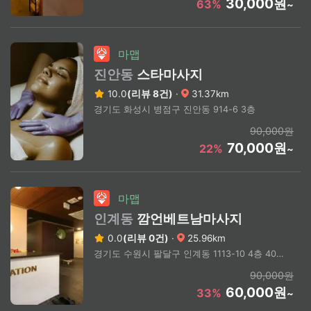
30,000원
63%
~
마맵
진안동
스타마사지
10.0
(리뷰 8건)
·
31.37km
경기도 화성시 병점구 진안동 914-6 3층
90,000원
70,000원
22%
~
마맵
인계동
깜언베트남마사지
0.0
(리뷰 0건)
·
25.96km
경기도 수원시 팔달구 인계동 1113-10 4층 402호
90,000원
60,000원
33%
~