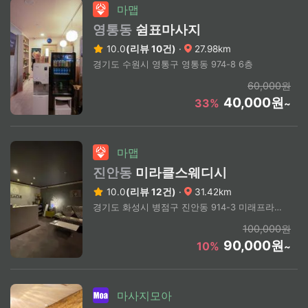
마맵
영통동
쉼표마사지
10.0
(리뷰 10건)
·
27.98km
경기도 수원시 영통구 영통동 974-8 6층
60,000원
40,000원
33%
~
마맵
진안동
미라클스웨디시
10.0
(리뷰 12건)
·
31.42km
경기도 화성시 병점구 진안동 914-3 미래프라자 3층 307호
100,000원
90,000원
10%
~
마사지모아