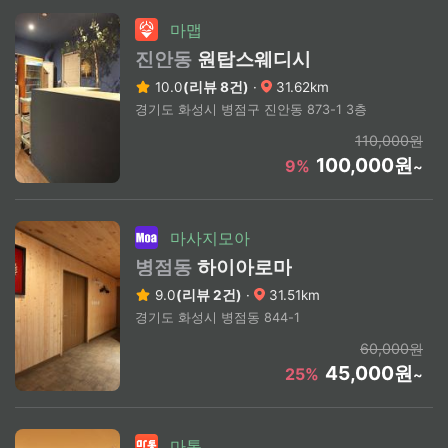
마맵
진안동
원탑스웨디시
10.0
(리뷰 8건)
·
31.62km
경기도 화성시 병점구 진안동 873-1 3층
110,000원
100,000원
9%
~
마사지모아
병점동
하이아로마
9.0
(리뷰 2건)
·
31.51km
경기도 화성시 병점동 844-1
60,000원
45,000원
25%
~
마통