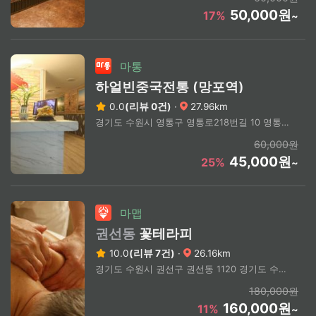
50,000원
17%
~
마통
하얼빈중국전통 (망포역)
0.0
(리뷰 0건)
·
27.96km
경기도 수원시 영통구 영통로218번길 10 영통동 975-3 4층
60,000원
45,000원
25%
~
마맵
권선동
꽃테라피
10.0
(리뷰 7건)
·
26.16km
경기도 수원시 권선구 권선동 1120 경기도 수원시 팔달구 수원시청역 도보 3분 (상세주소 문의)
180,000원
160,000원
11%
~