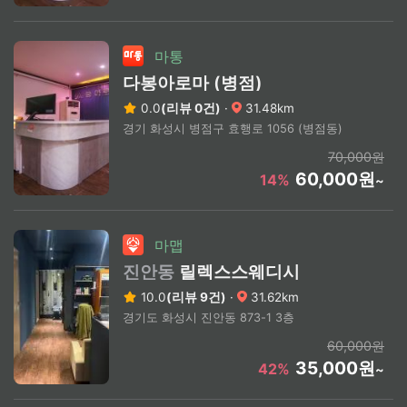
마통
다봉아로마 (병점)
0.0
(리뷰 0건)
·
31.48km
경기 화성시 병점구 효행로 1056 (병점동)
70,000원
60,000원
14%
~
마맵
진안동
릴렉스스웨디시
10.0
(리뷰 9건)
·
31.62km
경기도 화성시 진안동 873-1 3층
60,000원
35,000원
42%
~