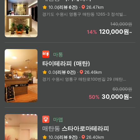
10.0
(리뷰 6건)
·
26.47km
경기도 수원시 영통구 매탄동 1265-3 정석빌딩 5층
140,000원
120,000원
14%
~
마통
타이테라피 (매탄)
0.0
(리뷰 0건)
·
26.46km
경기 수원시 영통구 매탄로100번길 29 (매탄동, 국제프라자)
60,000원
30,000원
50%
~
마맵
매탄동
스타아로마테라피
10.0
(리뷰 9건)
·
26.40km