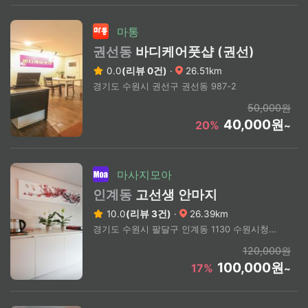
마통
권선동
바디케어풋샵 (권선)
0.0
(리뷰 0건)
·
26.51km
경기도 수원시 권선구 권선동 987-2
50,000원
40,000원
20%
~
마사지모아
인계동
고선생 안마지
10.0
(리뷰 3건)
·
26.39km
경기도 수원시 팔달구 인계동 1130 수원시청역 2번 출구 도보 3분
120,000원
100,000원
17%
~