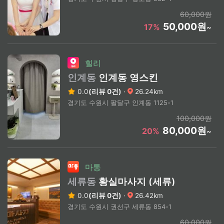
60,000원
50,000원
17%
~
힐리
인계동
인계동 영스킨
0.0
(리뷰 0건)
·
26.24km
경기도 수원시 팔달구 인계동 1125-1
100,000원
80,000원
20%
~
마통
세류동
황실마사지 (세류)
0.0
(리뷰 0건)
·
26.42km
경기도 수원시 권선구 세류동 854-1
60,000원