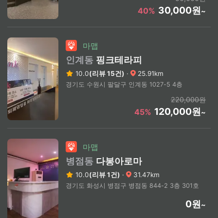
30,000원
40%
~
마맵
인계동
핑크테라피
10.0
(리뷰 15건)
·
25.91km
경기도 수원시 팔달구 인계동 1027-5 4층
220,000원
120,000원
45%
~
마맵
병점동
다봉아로마
10.0
(리뷰 1건)
·
31.47km
경기도 화성시 병점구 병점동 844-2 3층 301호
0원
~