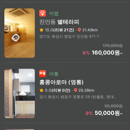
마맵
진안동
별테라피
10.0
(리뷰 21건)
·
31.49km
경기도 화성시 병점구 진안동 871-7
170,000원
160,000원
6%
~
마통
홍콩아로마 (영통)
0.0
(리뷰 0건)
·
29.28km
경기 화성시 병점구 영통로 59 (반월동, 현대프라자)
55,000원
50,000원
9%
~