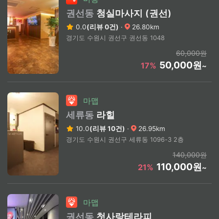
권선동
청실마사지 (권선)
0.0
(리뷰 0건)
·
26.80km
경기도 수원시 권선구 권선동 1048
60,000원
50,000원
17%
~
마맵
세류동
라힐
10.0
(리뷰 10건)
·
26.95km
경기도 수원시 권선구 세류동 1096-3 2층
140,000원
110,000원
21%
~
마맵
권선동
첫사랑테라피