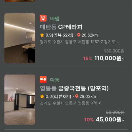
마맵
매탄동
CP테라피
9.9
(리뷰 52건)
·
26.52km
경기도 수원시 영통구 매탄동 1267-7 경기도 수원시 영통구 매탄동 1267-7 매탄권선역 4번 출구 도보 3분
130,000원
110,000원
15%
~
마통
영통동
궁중국전통 (망포역)
0.0
(리뷰 0건)
·
28.02km
경기도 수원시 영통구 영통동 976-6
50,000원
45,000원
10%
~