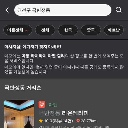
권선구 곡반정동
어플전체
전체
한국
중국
베트남
마사지샵, 여기저기 찾지 마세요!
마모아는
마통·하이타이·마맵·힐리
의 샵 정보를 한 번에 보여주는 모
음 서비스입니다.
마모아에 없다면, 현재 영업 중이 아니거나 다른 곳에도 등록되지 않
았을 가능성이 높습니다.
곡반정동 거리순
마맵
곡반정동
라온테라피
10.0
(리뷰 14건)
·
28.77km
경기도 수원시 권선구 곡반정동 563-6 6층