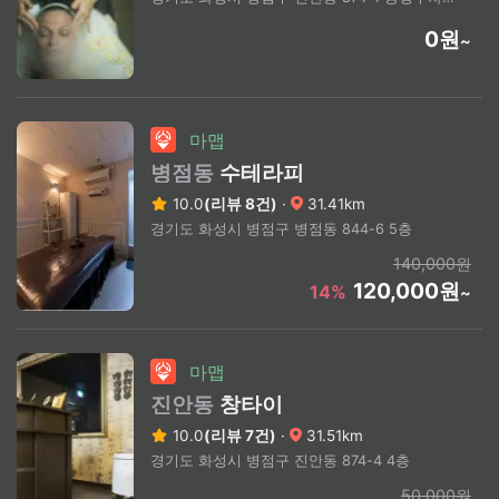
0원
~
마맵
병점동
수테라피
10.0
(리뷰 8건)
·
31.41km
경기도 화성시 병점구 병점동 844-6 5층
140,000원
120,000원
14%
~
마맵
진안동
창타이
10.0
(리뷰 7건)
·
31.51km
경기도 화성시 병점구 진안동 874-4 4층
50,000원