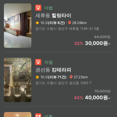
마맵
세류동
힐링타이
10.0
(리뷰 8건)
·
28.08km
경기도 수원시 권선구 세류동 1146-31 3층
44,000원
30,000원
32%
~
마맵
권선동
킹테라피
10.0
(리뷰 71건)
·
27.23km
경기도 수원시 권선구 권선동 1283-7
70,000원
40,000원
43%
~
마통