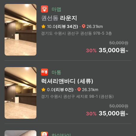
마맵
권선동
라운지
10.0
(리뷰 34건)
·
26.31km
경기도 수원시 권선구 권선동 978-5 3층
50,000원
35,000원
30%
~
마통
럭셔리앤바디 (세류)
0.0
(리뷰 0건)
·
26.31km
경기 수원시 권선구 세지로 98-1 (권선동)
50,000원
35,000원
30%
~
하이타이