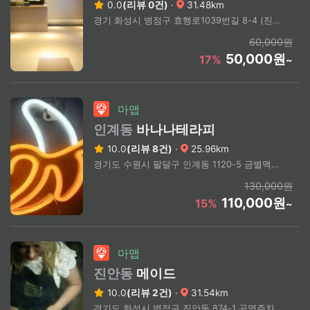
0.0
(리뷰 0건)
·
31.48km
경기 화성시 병점구 효행로1039번길 8-4 (진안동, 백상프라자)
60,000원
50,000원
17%
~
마맵
인계동
바나나테라피
10.0
(리뷰 8건)
·
25.96km
경기도 수원시 팔달구 인계동 1120-5 금별맥주 건물 4F
130,000원
110,000원
15%
~
마맵
진안동
메이드
10.0
(리뷰 2건)
·
31.54km
경기도 화성시 병점구 진안동 874-1 공영주차장 도보 1분