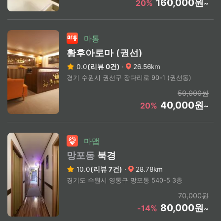
160,000원
20%
~
마통
황후아로마 (권선)
0.0
(리뷰 0건)
·
26.56km
경기 수원시 권선구 장다리로 90-1 (권선동)
50,000원
40,000원
20%
~
마맵
망포동
북경
10.0
(리뷰 7건)
·
28.78km
경기도 수원시 영통구 망포동 540-5 3층
70,000원
80,000원
-14%
~