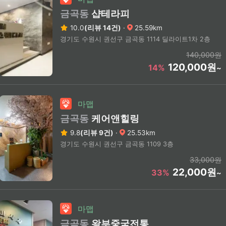
금곡동
샵테라피
10.0
(리뷰 14건)
·
25.59km
경기도 수원시 권선구 금곡동 1114 딜라이트1차 2층
140,000원
120,000원
14%
~
마맵
금곡동
케어앤힐링
9.8
(리뷰 9건)
·
25.53km
경기도 수원시 권선구 금곡동 1109 3층
33,000원
22,000원
33%
~
마맵
금곡동
왕부중국전통