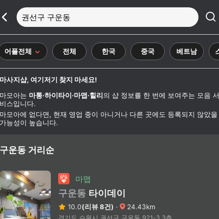
권선구 구운동
어플전체
전체
한국
중국
베트남
마사지샵, 여기저기 찾지 마세요!
마모아는
마통·하이타이·마맵·힐리
의 샵 정보를 한 번에 보여주는 모음 
비스입니다.
마모아에 없다면, 현재 영업 중이 아니거나 다른 곳에도 등록되지 않았을
가능성이 높습니다.
구운동 거리순
마맵
구운동
타이데이
10.0
(리뷰 8건)
·
24.43km
경기도 수원시 권선구 구운동 921-3 3층