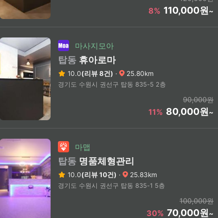
110,000원
8%
~
마사지모아
탑동
휴아로마
10.0
(리뷰 8건)
·
25.80km
경기도 수원시 권선구 탑동 835-5 2층
90,000원
80,000원
11%
~
마맵
탑동
명품체형관리
10.0
(리뷰 10건)
·
25.83km
경기도 수원시 권선구 탑동 835-1 5층
100,000원
70,000원
30%
~