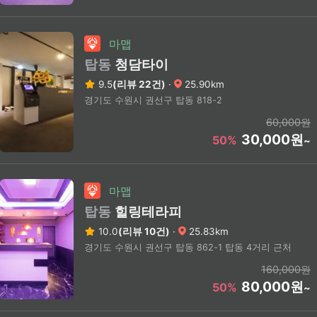
마맵
탑동
청담타이
9.5
(리뷰 22건)
·
25.90km
경기도 수원시 권선구 탑동 818-2
60,000원
30,000원
50%
~
마맵
탑동
힐링테라피
10.0
(리뷰 10건)
·
25.83km
경기도 수원시 권선구 탑동 862-1 탑동 4거리 근처
160,000원
80,000원
50%
~