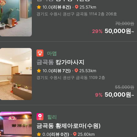
10.0
(리뷰 8건)
·
25.57km
경기도 수원시 권선구 금곡동 1114 2층 206호
70,000원
50,000원
29%
~
마맵
금곡동
캉가마사지
10.0
(리뷰 7건)
·
25.53km
경기도 수원시 권선구 금곡동 1109 2층
55,000원
50,000원
9%
~
힐리
금곡동 황제아로마(수원)
0.0
(리뷰 0건)
·
25.60km