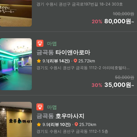
경기 수원시 권선구 금곡로197번길 18-24 303호
100,000원
80,000원
20%
~
마맵
금곡동
타이앤아로마
9.1
(리뷰 14건)
·
25.72km
경기도 수원시 권선구 금곡동 1112-2 아리테호텔타워 3층
50,000원
35,000원
30%
~
마맵
금곡동
호우마사지
9.9
(리뷰 10건)
·
25.70km
경기도 수원시 권선구 금곡동 1112-1 5층