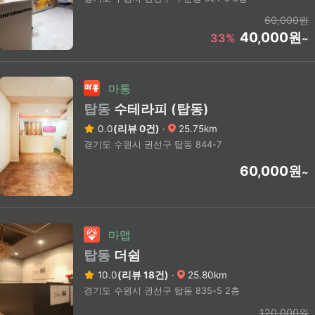
60,000원
40,000원
33%
~
마통
탑동
수테라피 (탑동)
0.0
(리뷰 0건)
·
25.75km
경기도 수원시 권선구 탑동 844-7
60,000원
~
마맵
탑동
더쉼
10.0
(리뷰 18건)
·
25.80km
경기도 수원시 권선구 탑동 835-5 2층
120,000원