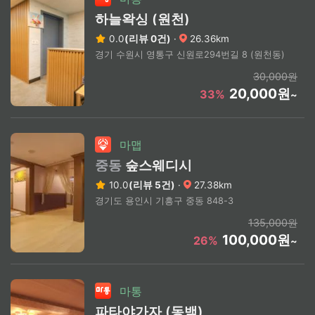
하늘왁싱 (원천)
0.0
(리뷰 0건)
·
26.36km
경기 수원시 영통구 신원로294번길 8 (원천동)
30,000원
20,000원
33%
~
마맵
중동
숲스웨디시
10.0
(리뷰 5건)
·
27.38km
경기도 용인시 기흥구 중동 848-3
135,000원
100,000원
26%
~
마통
파타야가자 (동백)