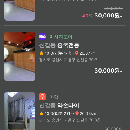
50,000원
30,000원
40%
~
마사지모아
신갈동
중국전통
10.0
(리뷰 1건)
·
26.07km
경기도 용인시 기흥구 신갈동 70-7
30,000원
~
마맵
신갈동
약손타이
10.0
(리뷰 7건)
·
26.03km
경기도 용인시 기흥구 신갈동 70 8층
60,000원