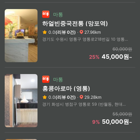
마통
하얼빈중국전통 (망포역)
0.0
(리뷰 0건)
·
27.96km
경기도 수원시 영통구 영통로218번길 10 영통동 975-3 4층
60,000원
45,000원
25%
~
마통
홍콩아로마 (영통)
0.0
(리뷰 0건)
·
29.28km
경기 화성시 병점구 영통로 59 (반월동, 현대프라자)
55,000원
50,000원
9%
~