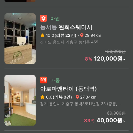
마맵
농서동
원희스웨디시
10.0
(리뷰 22건)
·
29.94km
경기도 용인시 기흥구 농서동 455
130,000원
120,000원
8%
~
마통
아로마앤타이 (동백역)
0.0
(리뷰 0건)
·
27.34km
경기 용인시 기흥구 동백3로11번길 33 (중동, 새롬프라자)
60,000원
40,000원
33%
~