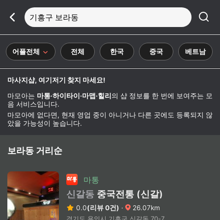
기흥구 보라동
어플전체
전체
한국
중국
베트남
마사지샵, 여기저기 찾지 마세요!
마모아는
마통·하이타이·마맵·힐리
의 샵 정보를 한 번에 보여주는 모
음 서비스입니다.
마모아에 없다면, 현재 영업 중이 아니거나 다른 곳에도 등록되지 않
았을 가능성이 높습니다.
보라동 거리순
마통
신갈동
중국전통 (신갈)
0.0
(리뷰 0건)
·
26.07km
경기도 용인시 기흥구 신갈동 70-7