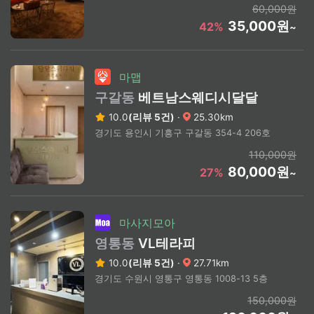
60,000원
35,000원
42%
~
마맵
구갈동
베트남스웨디시달달
10.0
(리뷰 5건)
·
25.30km
경기도 용인시 기흥구 구갈동 354-4 206호
110,000원
80,000원
27%
~
마사지모아
영통동
VL테라피
10.0
(리뷰 5건)
·
27.71km
경기도 수원시 영통구 영통동 1008-13 5층
150,000원