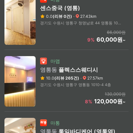
센스중국 (영통)
0.0
(리뷰 0건)
·
27.43km
경기도 수원시 영통구 청명남로 44 영통동 1037-4 4층
66,000원
60,000원
9%
~
마맵
영통동
플렉스스웨디시
10.0
(리뷰 265건)
·
27.57km
경기도 수원시 영통구 영통동 1010-4 4층
130,000원
120,000원
8%
~
마통
영통동
통일바디케어 (영통역)