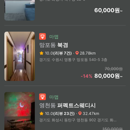
60,000원
~
마맵
망포동
북경
10.0
(리뷰 7건)
·
28.78km
경기도 수원시 영통구 망포동 540-5 3층
70,000원
80,000원
-14%
~
마맵
영천동
퍼펙트스웨디시
10.0
(리뷰 23건)
·
32.47km
경기도 화성시 동탄구 영천동 902 경기도 화성시 동탄역 부근(상세주소문의)
150,000원