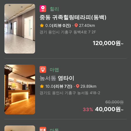
힐리
중동 귀족힐링테라피(동백)
0.0
(리뷰 0건)
·
27.40km
경기 용인시 기흥구 동백4로 7 2F
120,000원
~
마맵
농서동
영타이
10.0
(리뷰 7건)
·
29.89km
경기도 용인시 기흥구 농서동 418-2
60,000원
40,000원
33%
~
마통