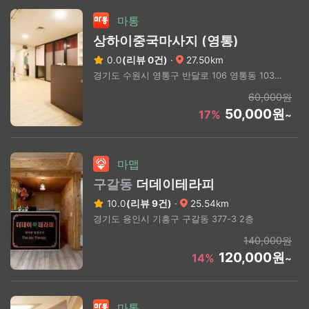
마통
상하이중국마사지 (영통)
0.0
(리뷰 0건)
·
27.50km
경기도 수원시 영통구 반달로 106 영통동 1037-10 4층
60,000원
50,000원
17%
~
마맵
구갈동
더데이테라피
10.0
(리뷰 9건)
·
25.54km
경기도 용인시 기흥구 구갈동 377-3 2층
140,000원
120,000원
14%
~
마통