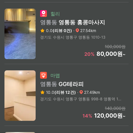
힐리
영통동
영통동 홍콩마사지
0.0
(리뷰 0건)
·
27.54km
경기도 수원시 영통구 영통동 1010-13
100,000원
80,000원
20%
~
마맵
영통동
GG테라피
10.0
(리뷰 12건)
·
27.49km
경기도 수원시 영통구 영통동 998-8 영통역 1번출구 부근
140,000원
120,000원
14%
~