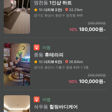
영천동
1인샵 하트
10.0
(리뷰 2건)
·
32.21km
경기도 화성시 동탄구 영천동 849
200,000원
180,000원
10%
~
마맵
중동
휴테라피
10.0
(리뷰 6건)
·
26.83km
경기도 용인시 기흥구 중동 830-1 3층
200,000원
100,000원
50%
~
마맵
석우동
힐링바디케어