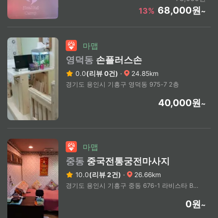
68,000원
13%
~
마맵
영덕동
손플러스손
0.0
(리뷰 0건)
·
24.85km
경기도 용인시 기흥구 영덕동 975-7 2층
40,000원
~
마맵
중동
중국전통궁전마사지
10.0
(리뷰 2건)
·
26.66km
경기도 용인시 기흥구 중동 676-1 라비스타 B202호
0원
~