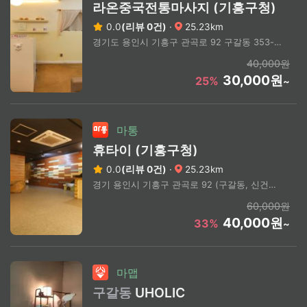
라온중국전통마사지 (기흥구청)
0.0
(리뷰 0건)
·
25.23km
경기도 용인시 기흥구 관곡로 92 구갈동 353-4 신건프라자 2층 202-3호
40,000원
30,000원
25%
~
마통
휴타이 (기흥구청)
0.0
(리뷰 0건)
·
25.23km
경기 용인시 기흥구 관곡로 92 (구갈동, 신건프라자)
60,000원
40,000원
33%
~
마맵
구갈동
UHOLIC