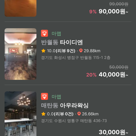
99,000원
90,000원
9%
~
마맵
반월동
타이디엔
10.0
(리뷰 9건)
·
29.88km
경기도 화성시 병점구 반월동 115-1 2층
50,000원
40,000원
20%
~
마맵
매탄동
아우라왁싱
0.0
(리뷰 0건)
·
26.66km
경기도 수원시 영통구 매탄동 436-73
30,000원
~