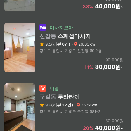
40,000원
33%
~
마사지모아
신갈동
스페셜마사지
9.5
(리뷰 6건)
·
26.03km
경기도 용인시 기흥구 신갈동 69 2층
90,000원
80,000원
11%
~
마맵
구갈동
루라타이
9.9
(리뷰 22건)
·
26.54km
경기도 용인시 기흥구 구갈동 581-2
50,000원
40,000원
20%
~