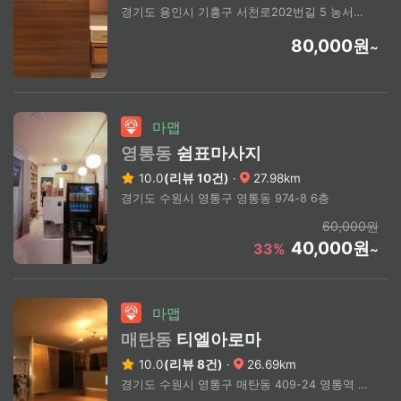
경기도 용인시 기흥구 서천로202번길 5 농서동 418 5층
80,000원
~
마맵
영통동
쉼표마사지
10.0
(리뷰 10건)
·
27.98km
경기도 수원시 영통구 영통동 974-8 6층
60,000원
40,000원
33%
~
마맵
매탄동
티엘아로마
10.0
(리뷰 8건)
·
26.69km
경기도 수원시 영통구 매탄동 409-24 영통역 6번 출구 도보 22분