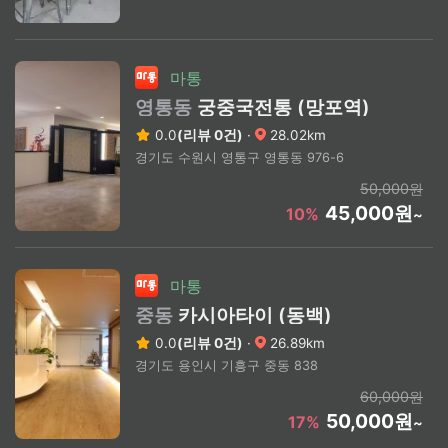
마통
영통동
궁중국전통 (망포역)
0.0
(리뷰 0건)
·
28.02km
경기도 수원시 영통구 영통동 976-6
50,000원
45,000원
10%
~
마통
중동
카시아타이 (동백)
0.0
(리뷰 0건)
·
26.89km
경기도 용인시 기흥구 중동 838
60,000원
50,000원
17%
~