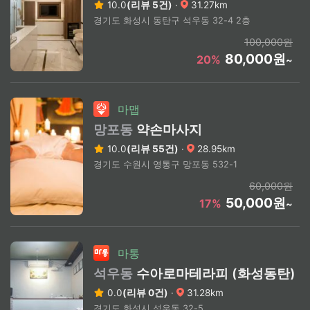
10.0
(리뷰 5건)
·
31.27km
경기도 화성시 동탄구 석우동 32-4 2층
100,000원
80,000원
20%
~
마맵
망포동
약손마사지
10.0
(리뷰 55건)
·
28.95km
경기도 수원시 영통구 망포동 532-1
60,000원
50,000원
17%
~
마통
석우동
수아로마테라피 (화성동탄)
0.0
(리뷰 0건)
·
31.28km
경기도 화성시 석우동 32-5