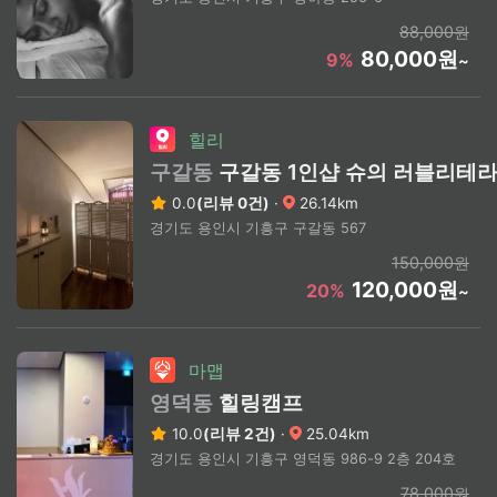
88,000원
80,000원
9%
~
힐리
구갈동
구갈동 1인샵 슈의 러블리테
0.0
(리뷰 0건)
·
26.14km
경기도 용인시 기흥구 구갈동 567
150,000원
120,000원
20%
~
마맵
영덕동
힐링캠프
10.0
(리뷰 2건)
·
25.04km
경기도 용인시 기흥구 영덕동 986-9 2층 204호
78,000원