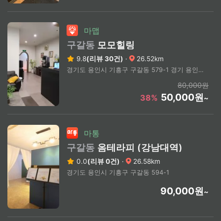
마맵
구갈동
모모힐링
9.8
(리뷰 30건)
·
26.52km
경기도 용인시 기흥구 구갈동 579-1 경기 용인시 기흥구 강남로 13
80,000원
50,000원
38%
~
마통
구갈동
옴테라피 (강남대역)
0.0
(리뷰 0건)
·
26.58km
경기도 용인시 기흥구 구갈동 594-1
90,000원
~