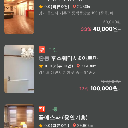
0.0
(리뷰 0건)
·
27.39km
경기 용인시 기흥구 동백중앙로 199 (중동, 에이스 프라자)
60,000원
40,000원
33%
~
마맵
중동
후스웨디시&아로마
10.0
(리뷰 12건)
·
27.43km
경기도 용인시 기흥구 중동 849-5
120,000원
100,000원
17%
~
마통
꿈에스파 (용인기흥)
0.0
(리뷰 0건)
·
29.90km