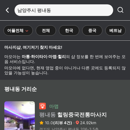
남양주시 평내동
어플전체
전체
한국
중국
베트남
마사지샵, 여기저기 찾지 마세요!
마모아는
마통·하이타이·마맵·힐리
의 샵 정보를 한 번에 보여주는 모
음 서비스입니다.
마모아에 없다면, 현재 영업 중이 아니거나 다른 곳에도 등록되지 않
았을 가능성이 높습니다.
평내동 거리순
마맵
평내동
힐링중국전통마사지
10.0
(리뷰 4건)
·
24.92km
경기도 남양주시 평내동 206-3 5층