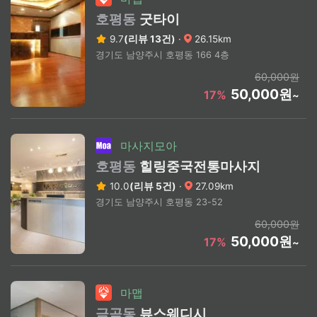
호평동
굿타이
9.7
(리뷰 13건)
·
26.15km
경기도 남양주시 호평동 166 4층
60,000원
50,000원
17%
~
마사지모아
호평동
힐링중국전통마사지
10.0
(리뷰 5건)
·
27.09km
경기도 남양주시 호평동 23-52
60,000원
50,000원
17%
~
마맵
금곡동
뷰스웨디시