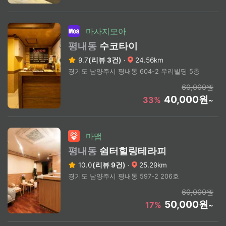
마사지모아
평내동
수코타이
9.7
(리뷰 3건)
·
24.56km
경기도 남양주시 평내동 604-2 우리빌딩 5층
60,000원
40,000원
33%
~
마맵
평내동
쉼터힐링테라피
10.0
(리뷰 9건)
·
25.29km
경기도 남양주시 평내동 597-2 206호
60,000원
50,000원
17%
~