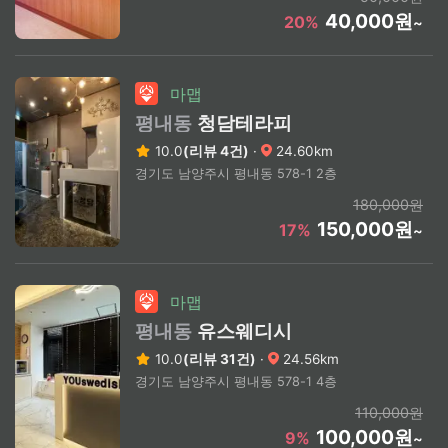
40,000원
20%
~
마맵
평내동
청담테라피
10.0
(리뷰 4건)
·
24.60km
경기도 남양주시 평내동 578-1 2층
180,000원
150,000원
17%
~
마맵
평내동
유스웨디시
10.0
(리뷰 31건)
·
24.56km
경기도 남양주시 평내동 578-1 4층
110,000원
100,000원
9%
~