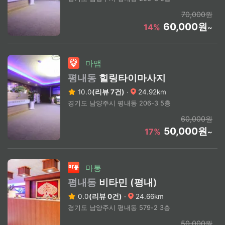
70,000원
60,000원
14%
~
마맵
평내동
힐링타이마사지
10.0
(리뷰 7건)
·
24.92km
경기도 남양주시 평내동 206-3 5층
60,000원
50,000원
17%
~
마통
평내동
비타민 (평내)
0.0
(리뷰 0건)
·
24.66km
경기도 남양주시 평내동 579-2 3층
50,000원