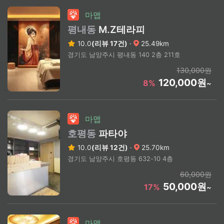
마맵
평내동
M.Z테라피
10.0
(리뷰 17건)
·
25.49km
경기도 남양주시 평내동 140 2층 211호
130,000원
120,000원
8%
~
마맵
호평동
파타야
10.0
(리뷰 12건)
·
25.70km
경기도 남양주시 호평동 632-10 4층
60,000원
50,000원
17%
~
마맵