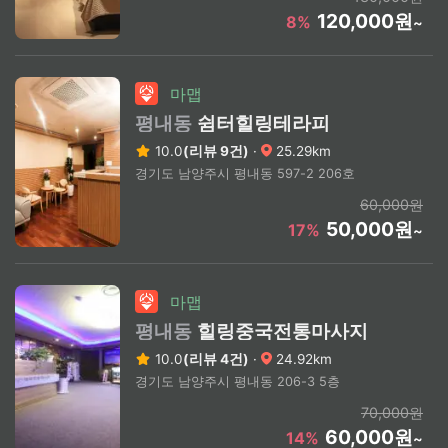
120,000원
8%
~
마맵
평내동
쉼터힐링테라피
10.0
(리뷰 9건)
·
25.29km
경기도 남양주시 평내동 597-2 206호
60,000원
50,000원
17%
~
마맵
평내동
힐링중국전통마사지
10.0
(리뷰 4건)
·
24.92km
경기도 남양주시 평내동 206-3 5층
70,000원
60,000원
14%
~