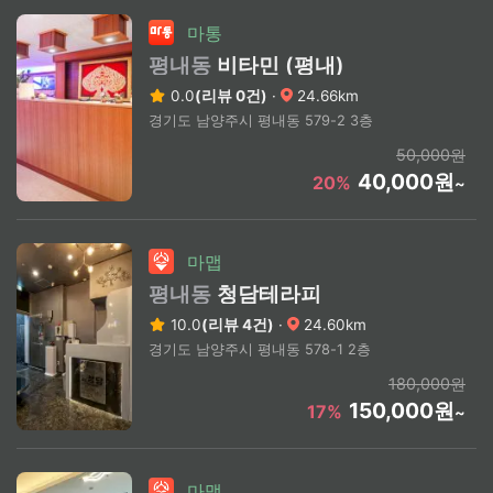
마통
평내동
비타민 (평내)
0.0
(리뷰 0건)
·
24.66km
경기도 남양주시 평내동 579-2 3층
50,000원
40,000원
20%
~
마맵
평내동
청담테라피
10.0
(리뷰 4건)
·
24.60km
경기도 남양주시 평내동 578-1 2층
180,000원
150,000원
17%
~
마맵