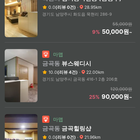
0.0
(리뷰 0건)
·
28.95km
경기도 남양주시 화도읍 묵현리 286-9
55,000원
50,000원
9%
~
마맵
금곡동
뷰스웨디시
10.0
(리뷰 4건)
·
22.00km
경기도 남양주시 금곡동 416-1 2층 206호
120,000원
90,000원
25%
~
마맵
금곡동
금곡힐링샵
0.0
(리뷰 0건)
·
21.96km