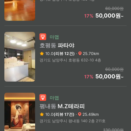
60,000원
50,000원
17%
~
마맵
호평동
파타야
10.0
(리뷰 12건)
·
25.70km
경기도 남양주시 호평동 632-10 4층
60,000원
50,000원
17%
~
마맵
평내동
M.Z테라피
10.0
(리뷰 17건)
·
25.49km
경기도 남양주시 평내동 140 2층 211호
130,000원