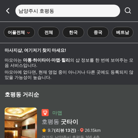
남양주시 호평동
어플전체
전체
한국
중국
베트남
마사지샵, 여기저기 찾지 마세요!
마모아는
마통·하이타이·마맵·힐리
의 샵 정보를 한 번에 보여주는 모
음 서비스입니다.
마모아에 없다면, 현재 영업 중이 아니거나 다른 곳에도 등록되지 않
았을 가능성이 높습니다.
호평동 거리순
마맵
호평동
굿타이
9.7
(리뷰 13건)
·
26.15km
경기도 남양주시 호평동 166 4층