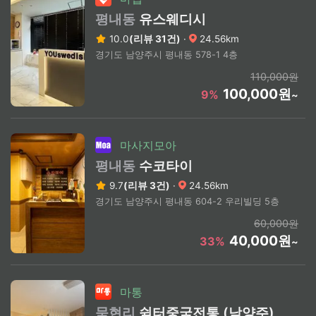
평내동
유스웨디시
10.0
(리뷰 31건)
·
24.56km
경기도 남양주시 평내동 578-1 4층
110,000원
100,000원
9%
~
마사지모아
평내동
수코타이
9.7
(리뷰 3건)
·
24.56km
경기도 남양주시 평내동 604-2 우리빌딩 5층
60,000원
40,000원
33%
~
마통
묵현리
쉼터중국전통 (남양주)