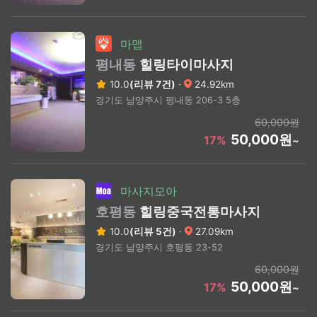
마맵
평내동
힐링타이마사지
10.0
(리뷰 7건)
·
24.92km
경기도 남양주시 평내동 206-3 5층
60,000원
50,000원
17%
~
마사지모아
호평동
힐링중국전통마사지
10.0
(리뷰 5건)
·
27.09km
경기도 남양주시 호평동 23-52
60,000원
50,000원
17%
~