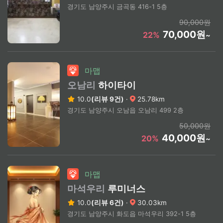
경기도 남양주시 금곡동 416-1 5층
90,000원
70,000원
22%
~
마맵
오남리
하이타이
10.0
(리뷰 9건)
·
25.78km
경기도 남양주시 오남읍 오남리 499 2층
50,000원
40,000원
20%
~
마맵
마석우리
루미너스
10.0
(리뷰 6건)
·
30.03km
경기도 남양주시 화도읍 마석우리 392-1 5층