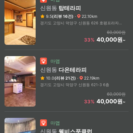
신원동
탑테라피
9.5
(리뷰 16건)
·
22.10km
경기도 고양시 덕양구 신원동 626 호평프라자 4층
60,000원
40,000원
33%
~
마맵
신원동
다온테라피
10.0
(리뷰 21건)
·
22.19km
경기도 고양시 덕양구 신원동 621-3 6층
60,000원
40,000원
33%
~
마맵
신원동
웰비스풋클럽