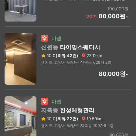
100,000원
80,000원
20%
~
마맵
신원동
타이밍스웨디시
10.0
(리뷰 42건)
·
22.12km
경기도 고양시 덕양구 신원동 628-1 2층
80,000원
~
마맵
지축동
한성체형관리
10.0
(리뷰 22건)
·
19.59km
경기도 고양시 덕양구 지축동 1007-8 4층
90,000원