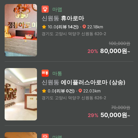
마맵
신원동
휴아로마
10.0
(리뷰 14건)
·
22.18km
경기도 고양시 덕양구 신원동 620-2
100,000원
80,000원
20%
~
마통
신원동
에이플러스아로마 (삼송)
0.0
(리뷰 0건)
·
22.03km
경기도 고양시 덕양구 신원동 626-2
70,000원
50,000원
29%
~
마맵