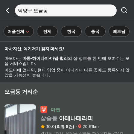
덕양구 오금동
어플전체
전체
한국
중국
베트남
마사지샵, 여기저기 찾지 마세요!
마모아는
마통·하이타이·마맵·힐리
의 샵 정보를 한 번에 보여주는 모
음 서비스입니다.
마모아에 없다면, 현재 영업 중이 아니거나 다른 곳에도 등록되지 않
았을 가능성이 높습니다.
오금동 거리순
마맵
삼송동
아테나테라피
10.0
(리뷰 5건)
·
20.61km
경기도 고양시 덕양구 삼송동 295 302동 224호