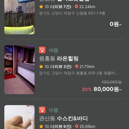
10.0
(리뷰 7건)
·
22.24km
경기도 고양시 덕양구 신원동 621-1 6층
0원
~
마맵
원흥동
라온힐링
10.0
(리뷰 3건)
·
21.70km
경기도 고양시 덕양구 원흥동 629 2층 명품마사지
100,000원
80,000원
20%
~
마맵
관산동
수스킨&바디
10.0
(리뷰 9건)
·
25.65km