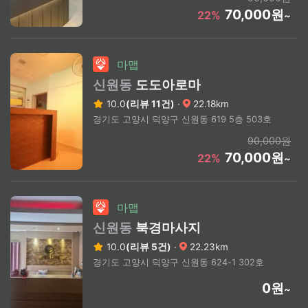
70,000원
22%
~
마맵
신원동
도도아로마
10.0
(리뷰 11건)
·
22.18km
경기도 고양시 덕양구 신원동 619 5층 503호
90,000원
70,000원
22%
~
마맵
신원동
북경마사지
10.0
(리뷰 5건)
·
22.23km
경기도 고양시 덕양구 신원동 624-1 302호
0원
~