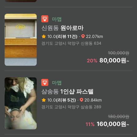
마맵
신원동
원아로마
10.0
(리뷰 11건)
·
22.07km
경기도 고양시 덕양구 신원동 634
100,000원
80,000원
20%
~
마맵
삼송동
1인샵 파스텔
10.0
(리뷰 5건)
·
20.84km
경기도 고양시 덕양구 삼송동 289
180,000원
160,000원
11%
~