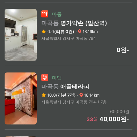
마통
마곡동
명가약손 (발산역)
0.0
(리뷰 0건)
·
18.16km
서울특별시 강서구 마곡동 794
0원
~
마맵
마곡동
애플테라피
10.0
(리뷰 7건)
·
18.14km
서울특별시 강서구 마곡동 794-1 7층
60,000원
40,000원
33%
~