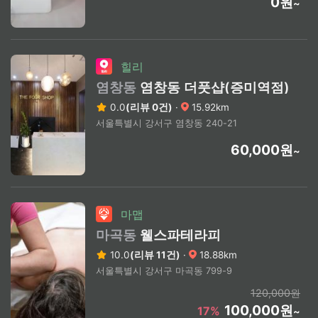
0원
~
힐리
염창동
염창동 더풋샵(증미역점)
0.0
(리뷰 0건)
·
15.92km
서울특별시 강서구 염창동 240-21
60,000원
~
마맵
마곡동
웰스파테라피
10.0
(리뷰 11건)
·
18.88km
서울특별시 강서구 마곡동 799-9
120,000원
100,000원
17%
~