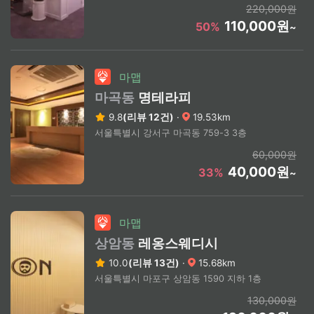
220,000원
110,000원
50%
~
마맵
마곡동
명테라피
9.8
(리뷰 12건)
·
19.53km
서울특별시 강서구 마곡동 759-3 3층
60,000원
40,000원
33%
~
마맵
상암동
레옹스웨디시
10.0
(리뷰 13건)
·
15.68km
서울특별시 마포구 상암동 1590 지하 1층
130,000원