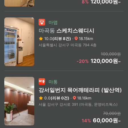
120,000원
8%
~
마맵
마곡동
스케치스웨디시
10.0
(리뷰 8건)
·
18.15km
서울특별시 강서구 마곡동 794 4층
100,000원
120,000원
-20%
~
마통
강서일번지 목어깨테라피 (발산역)
0.0
(리뷰 0건)
·
18.16km
서울 강서구 강서로 391 (마곡동, 문영비즈웍스)
70,000원
60,000원
14%
~