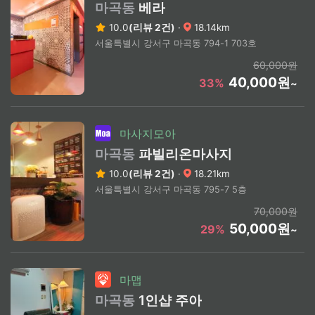
마곡동
베라
10.0
(리뷰 2건)
·
18.14km
서울특별시 강서구 마곡동 794-1 703호
60,000원
40,000원
33%
~
마사지모아
마곡동
파빌리온마사지
10.0
(리뷰 2건)
·
18.21km
서울특별시 강서구 마곡동 795-7 5층
70,000원
50,000원
29%
~
마맵
마곡동
1인샵 주아