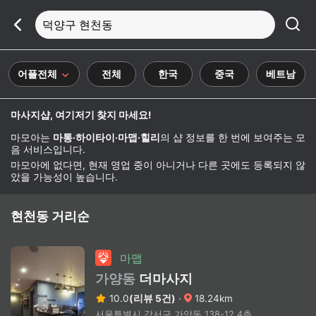
덕양구 현천동
어플전체
전체
한국
중국
베트남
마사지샵, 여기저기 찾지 마세요!
마모아는
마통·하이타이·마맵·힐리
의 샵 정보를 한 번에 보여주는 모
음 서비스입니다.
마모아에 없다면, 현재 영업 중이 아니거나 다른 곳에도 등록되지 않
았을 가능성이 높습니다.
현천동 거리순
마맵
가양동
더마사지
10.0
(리뷰 5건)
·
18.24km
서울특별시 강서구 가양동 138-12 4층