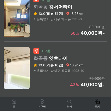
화곡동
강서더타이
10.0
(리뷰 51건)
·
16.76km
서울특별시 강서구 화곡동 1115-8
80,000원
40,000원
50%
~
마맵
화곡동
잇츠타이
10.0
(리뷰 16건)
·
16.94km
서울특별시 강서구 화곡동 1098-10
70,000원
40,000원
43%
~
마맵
홈
내주변
검색
문의
화곡동
홍마사지