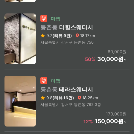
마맵
등촌동
더힐스웨디시
9.7
(리뷰 9건)
·
18.17km
서울특별시 강서구 등촌동 750
60,000원
30,000원
50%
~
마맵
등촌동
테라스웨디시
9.8
(리뷰 16건)
·
18.25km
서울특별시 강서구 등촌동 762 3층
170,000원
150,000원
12%
~