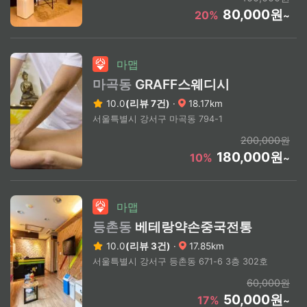
80,000원
20%
~
마맵
마곡동
GRAFF스웨디시
10.0
(리뷰 7건)
·
18.17km
서울특별시 강서구 마곡동 794-1
200,000원
180,000원
10%
~
마맵
등촌동
베테랑약손중국전통
10.0
(리뷰 3건)
·
17.85km
서울특별시 강서구 등촌동 671-6 3층 302호
60,000원
50,000원
17%
~