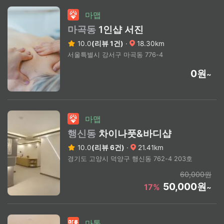
마맵
마곡동
1인샵 서진
10.0
(리뷰 1건)
·
18.30km
서울특별시 강서구 마곡동 776-4
0원
~
마맵
행신동
차이나풋&바디샵
10.0
(리뷰 6건)
·
21.41km
경기도 고양시 덕양구 행신동 762-4 203호
60,000원
50,000원
17%
~
마통