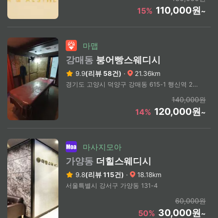
110,000원
15%
~
마맵
강매동
붕어빵스웨디시
9.9
(리뷰 58건)
·
21.36km
경기도 고양시 덕양구 강매동 615-1 행신역 2번 출구(상세주소문의)
140,000원
120,000원
14%
~
마사지모아
가양동
더힐스웨디시
9.8
(리뷰 115건)
·
18.18km
서울특별시 강서구 가양동 131-4
60,000원
30,000원
50%
~