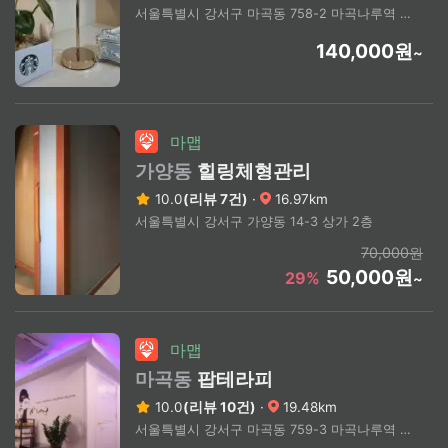
서울특별시 강서구 마곡동 758-2 마곡나루역 1번출구 도보5분
140,000원
~
마맵
가양동
힐링체형관리
10.0
(리뷰 7건)
·
16.97km
서울특별시 강서구 가양동 14-3 상가 2층
70,000원
50,000원
29%
~
마맵
마곡동
팝테라피
10.0
(리뷰 10건)
·
19.48km
서울특별시 강서구 마곡동 759-3 마곡나루역 1번출구 2분거리