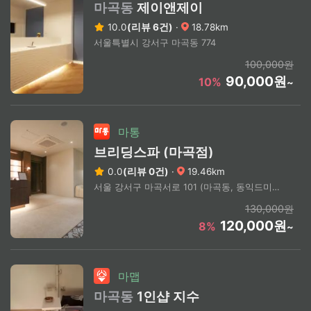
마곡동
제이앤제이
10.0
(리뷰 6건)
·
18.78km
서울특별시 강서구 마곡동 774
100,000원
90,000원
10%
~
마통
브리딩스파 (마곡점)
0.0
(리뷰 0건)
·
19.46km
서울 강서구 마곡서로 101 (마곡동, 동익드미라벨복합빌딩)
130,000원
120,000원
8%
~
마맵
마곡동
1인샵 지수