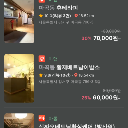
마곡동
휴테라피
10.0
(리뷰 3건)
·
18.52km
서울특별시 강서구 마곡동 796-3
100,000원
70,000원
30%
~
마맵
마곡동
황제베트남이발소
9.8
(리뷰 10건)
·
18.54km
서울특별시 강서구 마곡동 796-3 3층
80,000원
60,000원
25%
~
마통
신짜오베트남황실케어 (발산역)