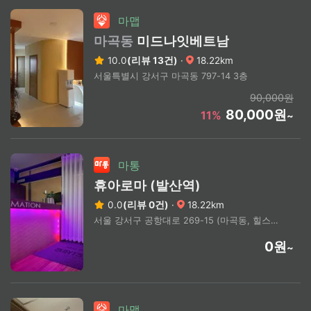
마맵
마곡동
미드나잇베트남
10.0
(리뷰 13건)
·
18.22km
서울특별시 강서구 마곡동 797-14 3층
90,000원
80,000원
11%
~
마통
휴아로마 (발산역)
0.0
(리뷰 0건)
·
18.22km
서울 강서구 공항대로 269-15 (마곡동, 힐스테이트에코마곡)
0원
~
마맵