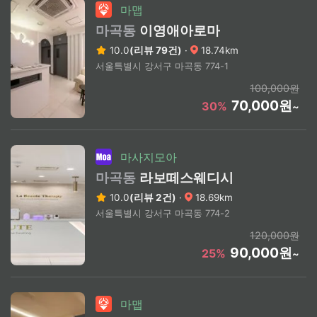
마맵
마곡동
이영애아로마
10.0
(리뷰 79건)
·
18.74km
서울특별시 강서구 마곡동 774-1
100,000원
70,000원
30%
~
마사지모아
마곡동
라보떼스웨디시
10.0
(리뷰 2건)
·
18.69km
서울특별시 강서구 마곡동 774-2
120,000원
90,000원
25%
~
마맵