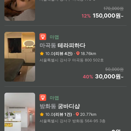
170,000원
150,000원
12%
~
마맵
마곡동
테라피하다
10.0
(리뷰 4건)
·
18.76km
서울특별시 강서구 마곡동 800 502호
50,000원
30,000원
40%
~
마맵
방화동
궁바디샵
10.0
(리뷰 1건)
·
20.77km
서울특별시 강서구 방화동 564-95 3층