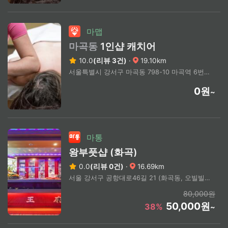
마맵
마곡동
1인샵 캐치어
10.0
(리뷰 3건)
·
19.10km
서울특별시 강서구 마곡동 798-10 마곡역 6번출구 도보 1분
0원
~
마통
왕부풋샵 (화곡)
0.0
(리뷰 0건)
·
16.69km
서울 강서구 공항대로46길 21 (화곡동, 오빌빌딩)
80,000원
50,000원
38%
~