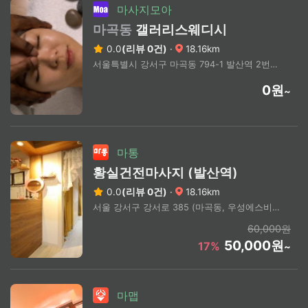
마사지모아
마곡동
갤러리스웨디시
0.0
(리뷰 0건)
·
18.16km
서울특별시 강서구 마곡동 794-1 발산역 2번출구 부근
0원
~
마통
황실건전마사지 (발산역)
0.0
(리뷰 0건)
·
18.16km
서울 강서구 강서로 385 (마곡동, 우성에스비타워)
60,000원
50,000원
17%
~
마맵