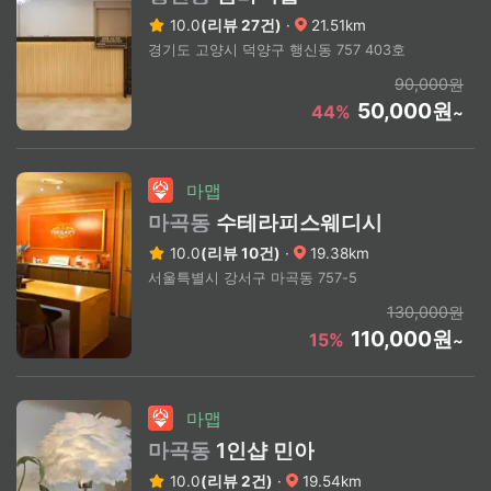
10.0
(리뷰 27건)
·
21.51km
경기도 고양시 덕양구 행신동 757 403호
90,000원
50,000원
44%
~
마맵
마곡동
수테라피스웨디시
10.0
(리뷰 10건)
·
19.38km
서울특별시 강서구 마곡동 757-5
130,000원
110,000원
15%
~
마맵
마곡동
1인샵 민아
10.0
(리뷰 2건)
·
19.54km