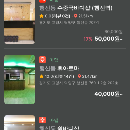
행신동
수중국바디샵 (행신역)
0.0
(리뷰 0건)
·
21.51km
경기도 고양시 덕양구 행신동 707-1
60,000원
50,000원
17%
~
마맵
행신동
휴아로마
10.0
(리뷰 14건)
·
21.47km
경기도 고양시 덕양구 행신동 760-1 2층 202호
40,000원
~
마맵
행신동
쉼바디샵