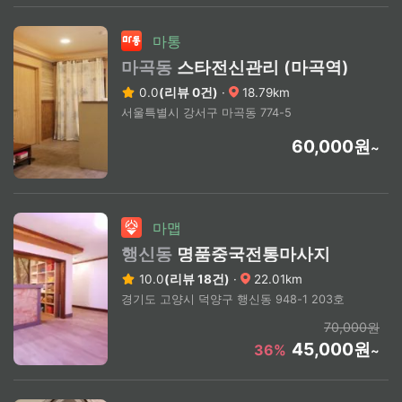
마통
마곡동
스타전신관리 (마곡역)
0.0
(리뷰 0건)
·
18.79km
서울특별시 강서구 마곡동 774-5
60,000원
~
마맵
행신동
명품중국전통마사지
10.0
(리뷰 18건)
·
22.01km
경기도 고양시 덕양구 행신동 948-1 203호
70,000원
45,000원
36%
~