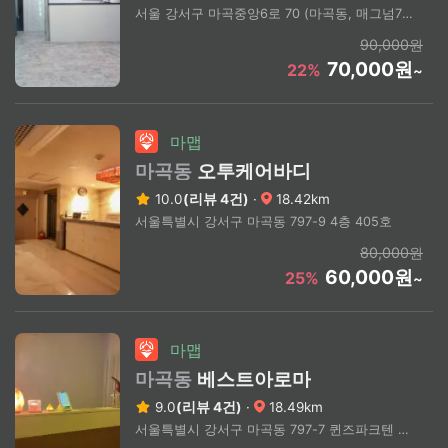
서울 강서구 마곡중앙6로 70 (마곡동, 매그넘797)
90,000원
70,000원
22%
~
마맵
마곡동
오투케어바디
10.0
(리뷰 4건)
·
18.42km
서울특별시 강서구 마곡동 797-9 4층 405호
80,000원
60,000원
25%
~
마맵
마곡동
베스트아로마
9.0
(리뷰 4건)
·
18.49km
서울특별시 강서구 마곡동 797-7 퀸즈파크텐 A동 501호