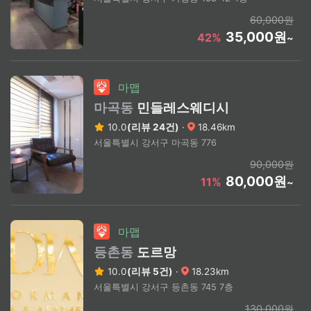
60,000원
35,000원
42%
~
마맵
마곡동
민들레스웨디시
10.0
(리뷰 24건)
·
18.46km
서울특별시 강서구 마곡동 776
90,000원
80,000원
11%
~
마맵
등촌동
도르망
10.0
(리뷰 5건)
·
18.23km
서울특별시 강서구 등촌동 745 7층
130,000원