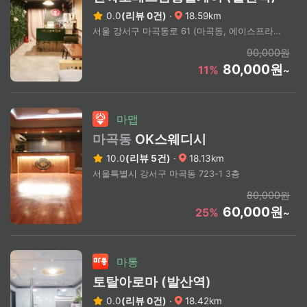
0.0
(리뷰 0건)
·
18.59km
서울 강서구 마곡동로 61 (마곡동, 에이스프라자)
90,000원
80,000원
11%
~
마맵
마곡동
OK스웨디시
10.0
(리뷰 5건)
·
18.13km
서울특별시 강서구 마곡동 723-1 3층
80,000원
60,000원
25%
~
마통
토탈아로마 (발산역)
0.0
(리뷰 0건)
·
18.42km