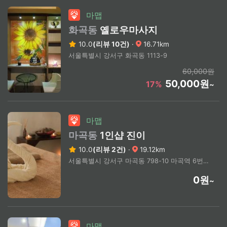
마맵
화곡동
옐로우마사지
10.0
(리뷰 10건)
·
16.71km
서울특별시 강서구 화곡동 1113-9
60,000원
50,000원
17%
~
마맵
마곡동
1인샵 진이
10.0
(리뷰 2건)
·
19.12km
서울특별시 강서구 마곡동 798-10 마곡역 6번출구 도보1분
0원
~
마맵