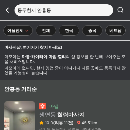
동두천시 안흥동
어플전체
전체
한국
중국
베트남
마사지샵, 여기저기 찾지 마세요!
마모아는
마통·하이타이·마맵·힐리
의 샵 정보를 한 번에 보여주는 모
음 서비스입니다.
마모아에 없다면, 현재 영업 중이 아니거나 다른 곳에도 등록되지 않
았을 가능성이 높습니다.
안흥동 거리순
마맵
생연동
힐링마사지
10.0
(리뷰 11건)
·
45.51km
경기도 동두천시 생연동 589-69 2층