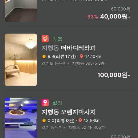
60,000원
40,000원
33%
~
마맵
지행동
더바디테라피
9.9
(리뷰 17건)
·
44.10km
경기도 동두천시 지행동 695-5 3층
100,000원
~
힐리
지행동 오렌지마사지
0.0
(리뷰 0건)
·
43.98km
경기 동두천시 지행로 52 4F 405호
80,000원