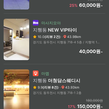
60,000원
25%
~
마사지모아
지행동
NEW VIP타이
10.0
(리뷰 2건)
·
43.98km
경기도 동두천시 지행동 718-4 5층 / 지행역 1번출구 도보3분
40,000원
~
마맵
지행동
더청담스웨디시
9.9
(리뷰 8건)
·
43.93km
경기도 동두천시 지행동 718-1 2층
180,000원
150,000원
17%
~