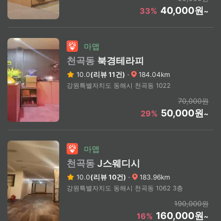
40,000원
33%
~
마맵
천곡동
북경테라피
10.0
(리뷰 11건)
·
184.04km
강원특별자치도 동해시 천곡동 1022
70,000원
50,000원
29%
~
마맵
천곡동
J스웨디시
10.0
(리뷰 10건)
·
183.96km
강원특별자치도 동해시 천곡동 1062 3층
190,000원
160,000원
16%
~