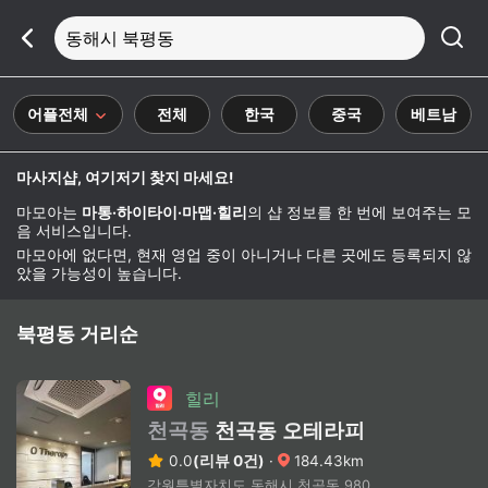
동해시 북평동
어플전체
전체
한국
중국
베트남
마사지샵, 여기저기 찾지 마세요!
마모아는
마통·하이타이·마맵·힐리
의 샵 정보를 한 번에 보여주는 모
음 서비스입니다.
마모아에 없다면, 현재 영업 중이 아니거나 다른 곳에도 등록되지 않
았을 가능성이 높습니다.
북평동 거리순
힐리
천곡동
천곡동 오테라피
0.0
(리뷰 0건)
·
184.43km
강원특별자치도 동해시 천곡동 980