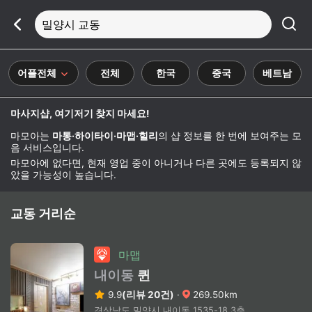
밀양시 교동
어플전체
전체
한국
중국
베트남
마사지샵, 여기저기 찾지 마세요!
마모아는
마통·하이타이·마맵·힐리
의 샵 정보를 한 번에 보여주는 모
음 서비스입니다.
마모아에 없다면, 현재 영업 중이 아니거나 다른 곳에도 등록되지 않
았을 가능성이 높습니다.
교동 거리순
마맵
내이동
퀸
9.9
(리뷰 20건)
·
269.50km
경상남도 밀양시 내이동 1535-18 3층