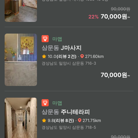
90,000원
70,000원
22%
~
마맵
삼문동
J마사지
10.0
(리뷰 2건)
·
271.60km
경상남도 밀양시 삼문동 716-3
70,000원
~
마맵
삼문동
주니테라피
9.8
(리뷰 8건)
·
271.75km
경상남도 밀양시 삼문동 718-5
90,000원