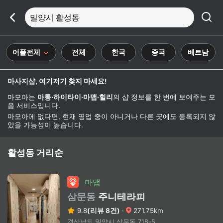
밀양시 활성동
어플전체
전체
한국
중국
베트남
마사지샵, 여기저기 찾지 마세요!
마모아는
마통·하이타이·마맵·힐리
의 샵 정보를 한 번에 보여주는 모
음 서비스입니다.
마모아에 없다면, 현재 영업 중이 아니거나 다른 곳에도 등록되지 않
았을 가능성이 높습니다.
활성동 거리순
마맵
삼문동
주니테라피
9.8
(리뷰 8건)
·
271.75km
경상남도 밀양시 삼문동 718-5