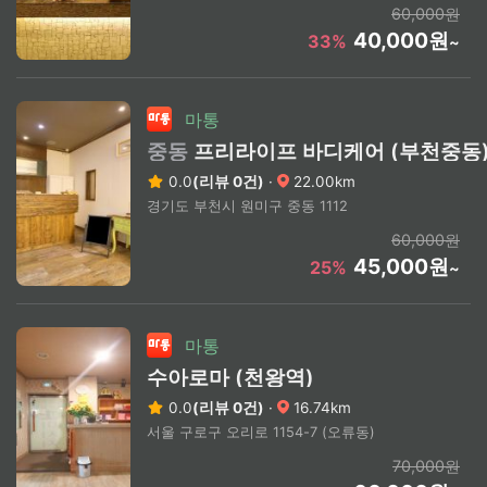
60,000원
40,000원
33%
~
마통
중동
프리라이프 바디케어 (부천중동
0.0
(리뷰 0건)
·
22.00km
경기도 부천시 원미구 중동 1112
60,000원
45,000원
25%
~
마통
수아로마 (천왕역)
0.0
(리뷰 0건)
·
16.74km
서울 구로구 오리로 1154-7 (오류동)
70,000원