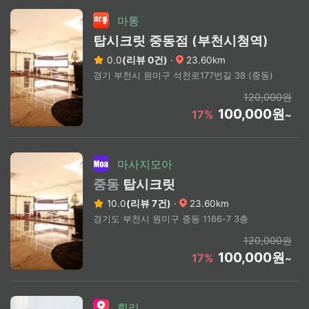
마통
탑시크릿 중동점 (부천시청역)
0.0
(리뷰 0건)
·
23.60km
경기 부천시 원미구 석천로177번길 38 (중동)
120,000원
100,000원
17%
~
마사지모아
중동
탑시크릿
10.0
(리뷰 7건)
·
23.60km
경기도 부천시 원미구 중동 1166-7 3층
120,000원
100,000원
17%
~
힐리