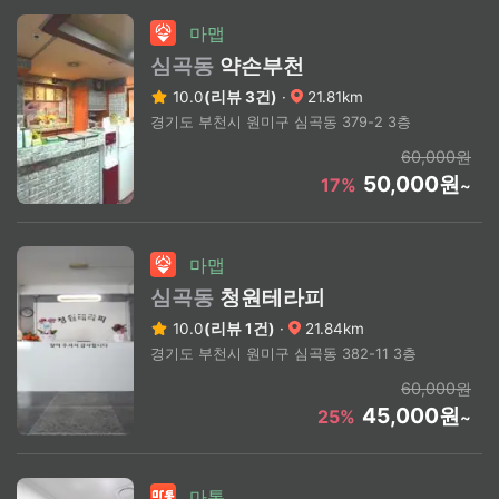
마맵
심곡동
약손부천
10.0
(리뷰 3건)
·
21.81km
경기도 부천시 원미구 심곡동 379-2 3층
60,000원
50,000원
17%
~
마맵
심곡동
청원테라피
10.0
(리뷰 1건)
·
21.84km
경기도 부천시 원미구 심곡동 382-11 3층
60,000원
45,000원
25%
~
마통