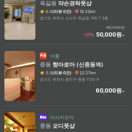
옥길동
약손경락풋샵
0.0
(리뷰 0건)
·
18.32km
경기도 부천시 소사구 옥길동 745-7 3층
45,000원
50,000원
-11%
~
마통
중동
향아로마 (신중동역)
0.0
(리뷰 0건)
·
22.27km
경기도 부천시 원미구 중동 1133-9
60,000원
~
마사지모아
중동
오디풋샵