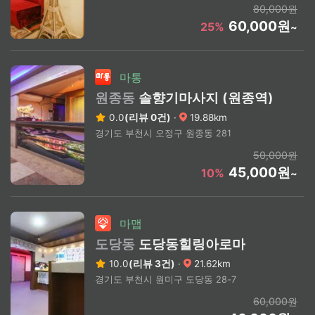
80,000원
60,000원
25%
~
마통
원종동
솔향기마사지 (원종역)
0.0
(리뷰 0건)
·
19.88km
경기도 부천시 오정구 원종동 281
50,000원
45,000원
10%
~
마맵
도당동
도당동힐링아로마
10.0
(리뷰 3건)
·
21.62km
경기도 부천시 원미구 도당동 28-7
60,000원