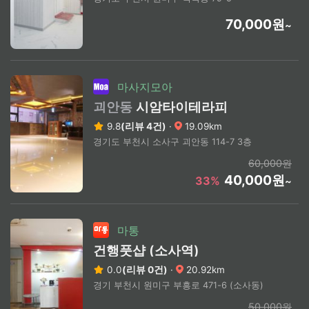
70,000원
~
마사지모아
괴안동
시암타이테라피
9.8
(리뷰 4건)
·
19.09km
경기도 부천시 소사구 괴안동 114-7 3층
60,000원
40,000원
33%
~
마통
건행풋샵 (소사역)
0.0
(리뷰 0건)
·
20.92km
경기 부천시 원미구 부흥로 471-6 (소사동)
50,000원