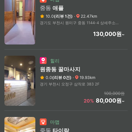
중동
애플
10.0
(리뷰 1건)
·
22.47km
경기도 부천시 원미구 중동 1144-4 상세주소문의
130,000원
~
힐리
원종동 꿀마사지
0.0
(리뷰 0건)
·
19.93km
경기 부천시 오정구 삼작로 383 2F
100,000원
80,000원
20%
~
마맵
중동
타이락