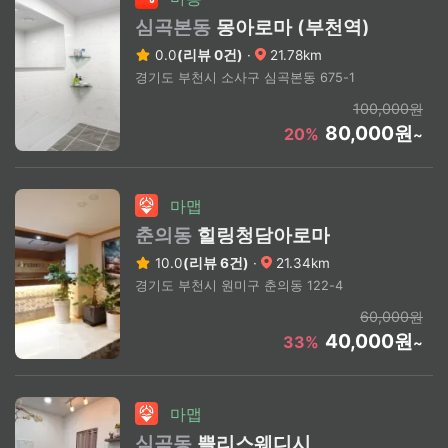
심곡본동
몽아로마 (부천역)
0.0
(리뷰 0건)
·
21.78km
경기도 부천시 소사구 심곡본동 675-1
100,000원
80,000원
20%
~
마맵
춘의동
힐링청담아로마
10.0
(리뷰 6건)
·
21.34km
경기도 부천시 원미구 춘의동 122-4
60,000원
40,000원
33%
~
마맵
심곡동
쁠리스웨디시