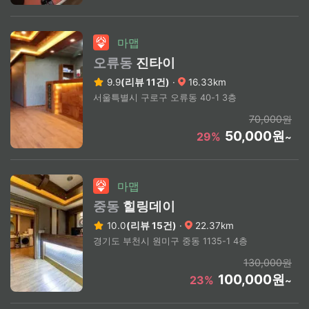
마맵
오류동
진타이
9.9
(리뷰 11건)
·
16.33km
서울특별시 구로구 오류동 40-1 3층
70,000원
50,000원
29%
~
마맵
중동
힐링데이
10.0
(리뷰 15건)
·
22.37km
경기도 부천시 원미구 중동 1135-1 4층
130,000원
100,000원
23%
~