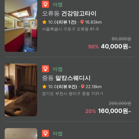
마맵
오류동
건강망고타이
10.0
(리뷰 1건)
·
16.63km
서울특별시 구로구 오류동 81-9
80,000원
40,000원
50%
~
마맵
중동
말캉스웨디시
10.0
(리뷰 9건)
·
22.18km
경기도 부천시 원미구 중동 1131-1
200,000원
160,000원
20%
~
마맵