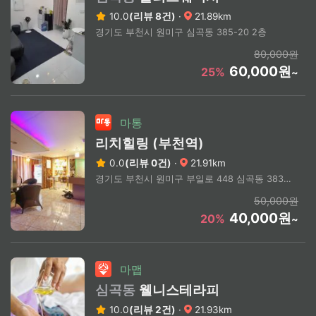
10.0
(리뷰 8건)
·
21.89km
경기도 부천시 원미구 심곡동 385-20 2층
80,000원
60,000원
25%
~
마통
리치힐링 (부천역)
0.0
(리뷰 0건)
·
21.91km
경기도 부천시 원미구 부일로 448 심곡동 383-8 프리존 빌딩 2층 208호
50,000원
40,000원
20%
~
마맵
심곡동
웰니스테라피
10.0
(리뷰 2건)
·
21.93km