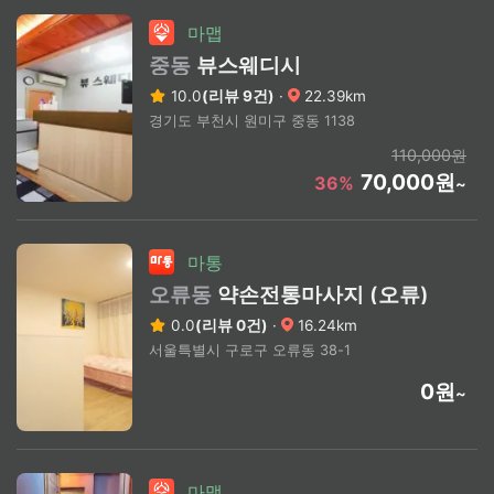
마맵
중동
뷰스웨디시
10.0
(리뷰 9건)
·
22.39km
경기도 부천시 원미구 중동 1138
110,000원
70,000원
36%
~
마통
오류동
약손전통마사지 (오류)
0.0
(리뷰 0건)
·
16.24km
서울특별시 구로구 오류동 38-1
0원
~
마맵