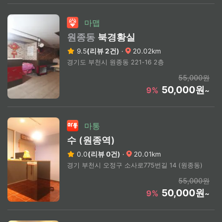
마맵
원종동
북경황실
9.5
(리뷰 2건)
·
20.02km
경기도 부천시 원종동 221-16 2층
55,000원
50,000원
9%
~
마통
수 (원종역)
0.0
(리뷰 0건)
·
20.01km
경기 부천시 오정구 소사로775번길 14 (원종동)
55,000원
50,000원
9%
~