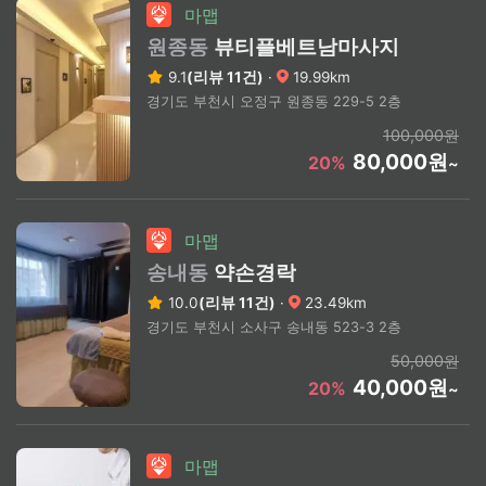
마맵
원종동
뷰티플베트남마사지
9.1
(리뷰 11건)
·
19.99km
경기도 부천시 오정구 원종동 229-5 2층
100,000원
80,000원
20%
~
마맵
송내동
약손경락
10.0
(리뷰 11건)
·
23.49km
경기도 부천시 소사구 송내동 523-3 2층
50,000원
40,000원
20%
~
마맵