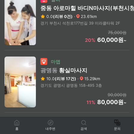
중동 아로마힐 바디N마사지(부천시청
0.0
(리뷰 0건)
·
23.61km
경기 부천시 석천로177번길 39 미라클타워 2F
75,000원
60,000원
20%
~
마맵
광명동
황실마사지
10.0
(리뷰 17건)
·
15.29km
경기도 광명시 광명동 158-495 3층
90,000원
80,000원
11%
~
마맵
홈
내주변
검색
문의
상동
엄지풋샵