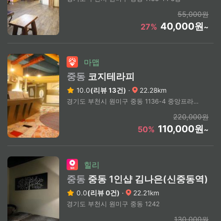
55,000원
40,000원
27%
~
마맵
중동
코지테라피
10.0
(리뷰 13건)
·
22.28km
경기도 부천시 원미구 중동 1136-4 중앙프라자 2차 202호
220,000원
110,000원
50%
~
힐리
중동
중동 1인샵 김나은(신중동역)
0.0
(리뷰 0건)
·
22.21km
경기도 부천시 원미구 중동 1242
130,000원