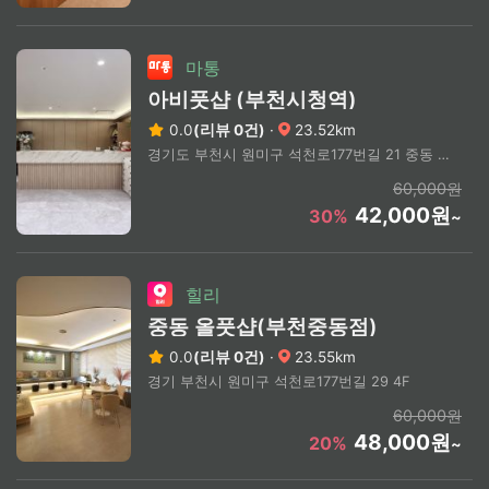
마통
아비풋샵 (부천시청역)
0.0
(리뷰 0건)
·
23.52km
경기도 부천시 원미구 석천로177번길 21 중동 1162-1 화이트밸리 2층 203호
60,000원
42,000원
30%
~
힐리
중동 올풋샵(부천중동점)
0.0
(리뷰 0건)
·
23.55km
경기 부천시 원미구 석천로177번길 29 4F
60,000원
48,000원
20%
~