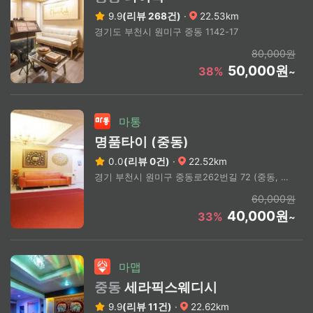
9.9
(리뷰 268건)
·
22.53km
경기도 부천시 원미구 중동 1142-17
80,000원
50,000원
38%
~
마통
명품타이 (중동)
0.0
(리뷰 0건)
·
22.52km
경기 부천시 원미구 중동로262번길 72 (중동, 중동프라자)
60,000원
40,000원
33%
~
마맵
중동
세라픽스웨디시
9.9
(리뷰 11건)
·
22.62km