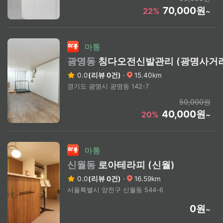
70,000원
22%
~
마통
광명동
칭다오전신발관리 (광명사거
0.0
(리뷰 0건)
·
15.40km
경기도 광명시 광명동 142-7
50,000원
40,000원
20%
~
마통
신월동
로아테라피 (신월)
0.0
(리뷰 0건)
·
16.59km
서울특별시 양천구 신월동 544-6
0원
~