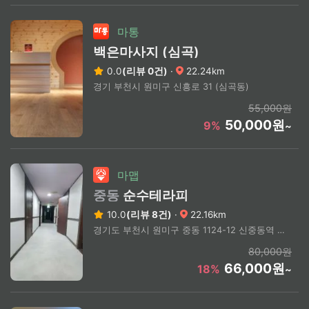
마통
백은마사지 (심곡)
0.0
(리뷰 0건)
·
22.24km
경기 부천시 원미구 신흥로 31 (심곡동)
55,000원
50,000원
9%
~
마맵
중동
순수테라피
10.0
(리뷰 8건)
·
22.16km
경기도 부천시 원미구 중동 1124-12 신중동역 3번출구 도보 10분 / 소방서사거리 인근
80,000원
66,000원
18%
~