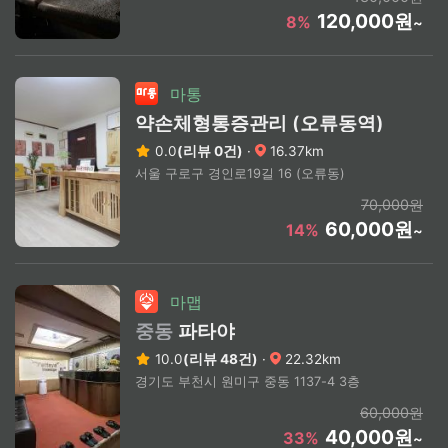
120,000원
8%
~
마통
약손체형통증관리 (오류동역)
0.0
(리뷰 0건)
·
16.37km
서울 구로구 경인로19길 16 (오류동)
70,000원
60,000원
14%
~
마맵
중동
파타야
10.0
(리뷰 48건)
·
22.32km
경기도 부천시 원미구 중동 1137-4 3층
60,000원
40,000원
33%
~