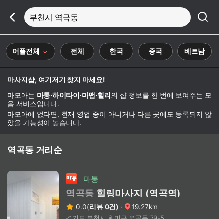
부천시 역곡동
어플전체
전체
한국
중국
베트남
마사지샵, 여기저기 찾지 마세요!
마모아는
마통·하이타이·마맵·힐리
의 샵 정보를 한 번에 보여주는 모
음 서비스입니다.
마모아에 없다면, 현재 영업 중이 아니거나 다른 곳에도 등록되지 않
았을 가능성이 높습니다.
역곡동 거리순
마통
역곡동
힐링마사지 (역곡역)
0.0
(리뷰 0건)
·
19.27km
경기도 부천시 원미구 역곡동 79-5