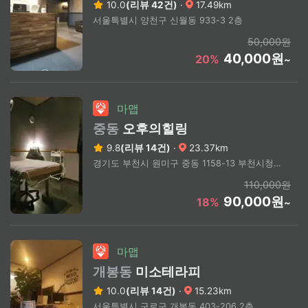
10.0
(리뷰 42건)
·
17.49km
서울특별시 양천구 신월동 933-3 2층
50,000원
40,000원
20%
~
마맵
중동
오후의힐링
9.8
(리뷰 14건)
·
23.37km
경기도 부천시 원미구 중동 1158-13 부천시청역 2번출구 / 이마트 뒷편 2분거리
110,000원
90,000원
18%
~
마맵
개봉동
미소테라피
10.0
(리뷰 14건)
·
15.23km
서울특별시 구로구 개봉동 403-206 2층