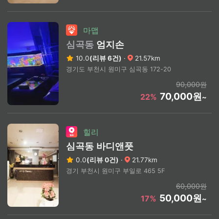
마맵
심곡동
엄지손
10.0
(리뷰 6건)
·
21.57km
경기도 부천시 원미구 심곡동 172-20
90,000원
70,000원
22%
~
힐리
심곡동 바디앤풋
0.0
(리뷰 0건)
·
21.77km
경기 부천시 원미구 부일로 465 5F
60,000원
50,000원
17%
~