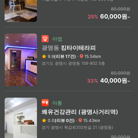
80,000원
60,000원
25%
~
마맵
광명동
킹타이테라피
9.9
(리뷰 17건)
·
15.54km
경기도 광명시 광명동 158-802 5층
60,000원
40,000원
33%
~
마통
쾌유건강관리 (광명사거리역)
0.0
(리뷰 0건)
·
15.43km
경기 광명시 목감로202번길 21 (광명동)
90,000원