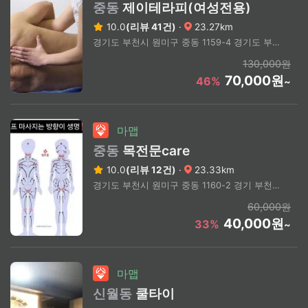
중동
제이테라피(여성전용)
10.0
(리뷰 41건)
·
23.27km
경기도 부천시 원미구 중동 1159-4 경기도 부천시 원미구 석천로170번길
130,000원
70,000원
46%
~
마맵
중동
목전문care
10.0
(리뷰 12건)
·
23.33km
경기도 부천시 원미구 중동 1160-2 경기 부천시 원미구 소향로 143
60,000원
40,000원
33%
~
마맵
신월동
쿨타이