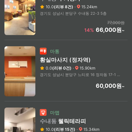
10.0
(리뷰 8건)
·
15.24km
경기도 성남시 분당구 수내동 22-3 5층
77,000원
66,000원
14%
~
마통
황실마사지 (정자역)
0.0
(리뷰 0건)
·
15.90km
경기도 성남시 분당구 느티로 16 정자동 17-1 젤존타워1 4층 403호
60,000원
~
마맵
수내동
웰릭테라피
10.0
(리뷰 15건)
·
15.34km