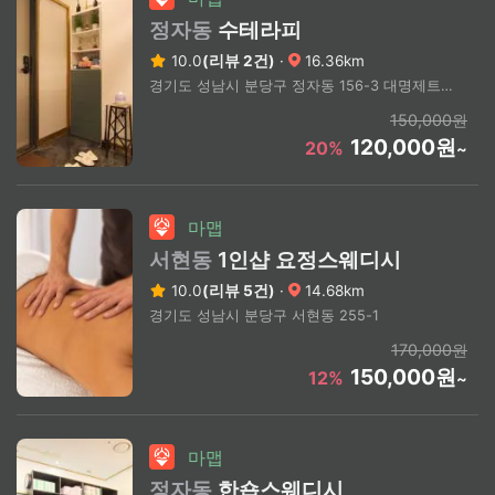
정자동
수테라피
10.0
(리뷰 2건)
·
16.36km
경기도 성남시 분당구 정자동 156-3 대명제트 2층
150,000원
120,000원
20%
~
마맵
서현동
1인샵 요정스웨디시
10.0
(리뷰 5건)
·
14.68km
경기도 성남시 분당구 서현동 255-1
170,000원
150,000원
12%
~
마맵
정자동
한숍스웨디시