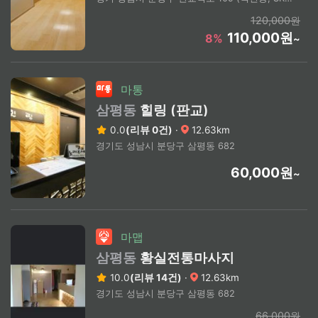
120,000원
110,000원
8%
~
마통
삼평동
힐링 (판교)
0.0
(리뷰 0건)
·
12.63km
경기도 성남시 분당구 삼평동 682
60,000원
~
마맵
삼평동
황실전통마사지
10.0
(리뷰 14건)
·
12.63km
경기도 성남시 분당구 삼평동 682
66,000원