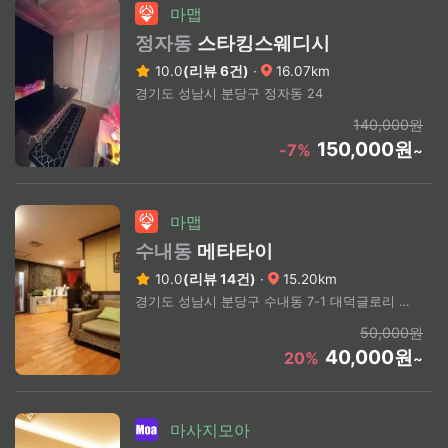
마맵
정자동
스타킹스웨디시
10.0
(리뷰 6건)
·
16.07km
경기도 성남시 분당구 정자동 24
140,000원
150,000원
-7%
~
마맵
수내동
메타타이
10.0
(리뷰 14건)
·
15.20km
경기도 성남시 분당구 수내동 7-1 대덕글로리 4층
50,000원
40,000원
20%
~
마사지모아