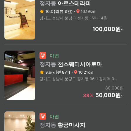
정자동
아르스테라피
10.0
(리뷰 3건)
·
16.19km
경기도 성남시 분당구 정자동 159-1 4층
100,000원
~
마맵
정자동
천스웨디시아로마
9.9
(리뷰 8건)
·
16.21km
경기도 성남시 분당구 정자동 96-1 정자역 3번 출구 도보 5분
80,000원
50,000원
38%
~
마맵
정자동
황궁마사지