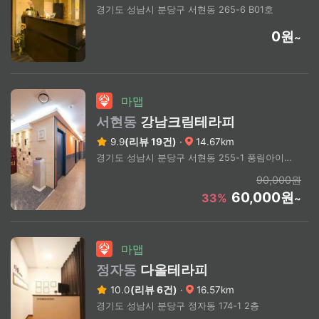
경기도 성남시 분당구 서현동 265-6 B01호
0원
~
마맵
서현동
강남크림테라피
9.9
(리뷰 19건)
·
14.67km
경기도 성남시 분당구 서현동 255-1 풍림아이원플러스 지하 1층
90,000원
60,000원
33%
~
마맵
정자동
다올테라피
10.0
(리뷰 6건)
·
16.57km
경기도 성남시 분당구 정자동 174-1 2층