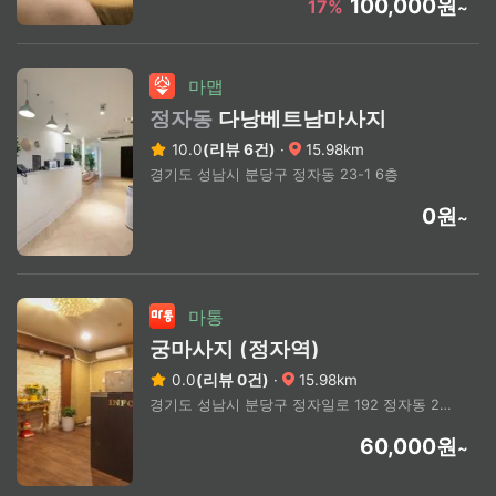
100,000원
17%
~
마맵
정자동
다낭베트남마사지
10.0
(리뷰 6건)
·
15.98km
경기도 성남시 분당구 정자동 23-1 6층
0원
~
마통
궁마사지 (정자역)
0.0
(리뷰 0건)
·
15.98km
경기도 성남시 분당구 정자일로 192 정자동 23-1 지.파크프라자 6층 604호
60,000원
~