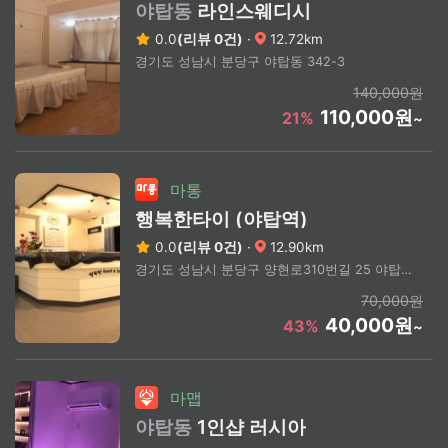
야탑동
라인스웨디시
0.0
(리뷰 0건)
·
12.72km
경기도 성남시 분당구 야탑동 342-3
140,000원
110,000원
21%
~
마통
행복한타이 (야탑역)
0.0
(리뷰 0건)
·
12.90km
경기도 성남시 분당구 양현로310번길 25 야탑동 353-3 3층
70,000원
40,000원
43%
~
마맵
야탑동
1인샵 러시아