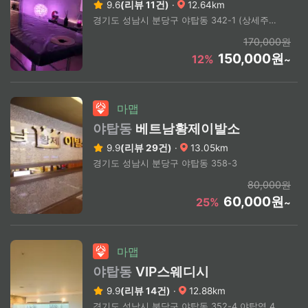
9.6
(리뷰 11건)
·
12.64km
경기도 성남시 분당구 야탑동 342-1 (상세주소문의)
170,000원
150,000원
12%
~
마맵
야탑동
베트남황제이발소
9.9
(리뷰 29건)
·
13.05km
경기도 성남시 분당구 야탑동 358-3
80,000원
60,000원
25%
~
마맵
야탑동
VIP스웨디시
9.9
(리뷰 14건)
·
12.88km
경기도 성남시 분당구 야탑동 352-4 야탑역 4번출구 근처