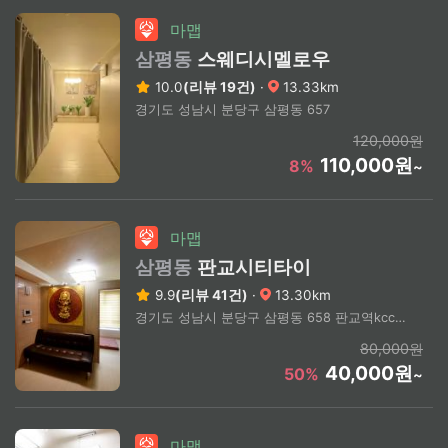
마맵
삼평동
스웨디시멜로우
10.0
(리뷰 19건)
·
13.33km
경기도 성남시 분당구 삼평동 657
120,000원
110,000원
8%
~
마맵
삼평동
판교시티타이
9.9
(리뷰 41건)
·
13.30km
경기도 성남시 분당구 삼평동 658 판교역kcc웰츠타워 A동
80,000원
40,000원
50%
~
마맵