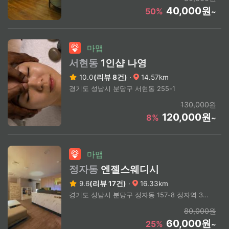
40,000원
50%
~
마맵
서현동
1인샵 나영
10.0
(리뷰 8건)
·
14.57km
경기도 성남시 분당구 서현동 255-1
130,000원
120,000원
8%
~
마맵
정자동
엔젤스웨디시
9.6
(리뷰 17건)
·
16.33km
경기도 성남시 분당구 정자동 157-8 정자역 3번출구 도보 2분거리
80,000원
60,000원
25%
~