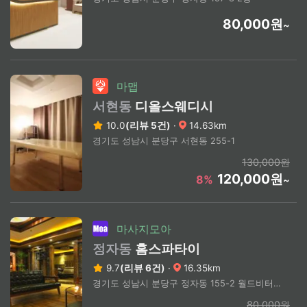
80,000원
~
마맵
서현동
디올스웨디시
10.0
(리뷰 5건)
·
14.63km
경기도 성남시 분당구 서현동 255-1
130,000원
120,000원
8%
~
마사지모아
정자동
홈스파타이
9.7
(리뷰 6건)
·
16.35km
경기도 성남시 분당구 정자동 155-2 월드비터 4층
80,000원