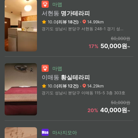
마맵
서현동
명가테라피
10.0
(리뷰 18건)
·
14.99km
경기도 성남시 분당구 서현동 248-1 경기 성남시 분당구 서현동 248-1 대명프라자 4층
60,000원
50,000원
17%
~
마맵
이매동
황실테라피
10.0
(리뷰 12건)
·
14.29km
경기도 성남시 분당구 이매동 115-5 3층 303호
50,000원
40,000원
20%
~
마사지모아