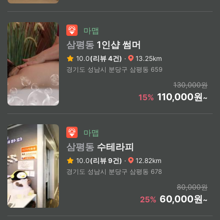
마맵
삼평동
1인샵 썸머
10.0
(리뷰 4건)
·
13.25km
경기도 성남시 분당구 삼평동 659
130,000원
110,000원
15%
~
마맵
삼평동
수테라피
10.0
(리뷰 9건)
·
12.82km
경기도 성남시 분당구 삼평동 678
80,000원
60,000원
25%
~