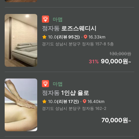
마맵
정자동
로즈스웨디시
10.0
(리뷰 95건)
·
16.33km
경기도 성남시 분당구 정자동 157-8 5층
130,000원
90,000원
31%
~
마맵
정자동
1인샵 욜로
10.0
(리뷰 17건)
·
16.40km
경기도 성남시 분당구 정자동 162-2
70,000원
~