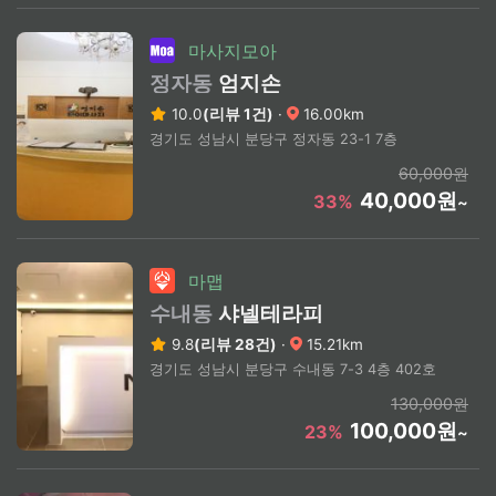
마사지모아
정자동
엄지손
10.0
(리뷰 1건)
·
16.00km
경기도 성남시 분당구 정자동 23-1 7층
60,000원
40,000원
33%
~
마맵
수내동
샤넬테라피
9.8
(리뷰 28건)
·
15.21km
경기도 성남시 분당구 수내동 7-3 4층 402호
130,000원
100,000원
23%
~