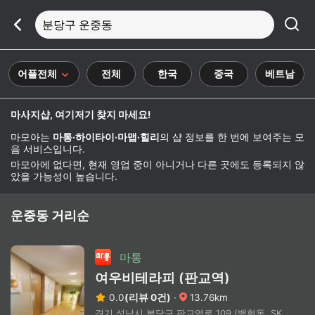
분당구 운중동
어플전체
전체
한국
중국
베트남
마사지샵, 여기저기 찾지 마세요!
마모아는
마통·하이타이·마맵·힐리
의 샵 정보를 한 번에 보여주는 모
음 서비스입니다.
마모아에 없다면, 현재 영업 중이 아니거나 다른 곳에도 등록되지 않
았을 가능성이 높습니다.
운중동 거리순
마통
여우비테라피 (판교역)
0.0
(리뷰 0건)
·
13.76km
경기 성남시 분당구 판교역로 109 (백현동, SK HUB 오피스텔)