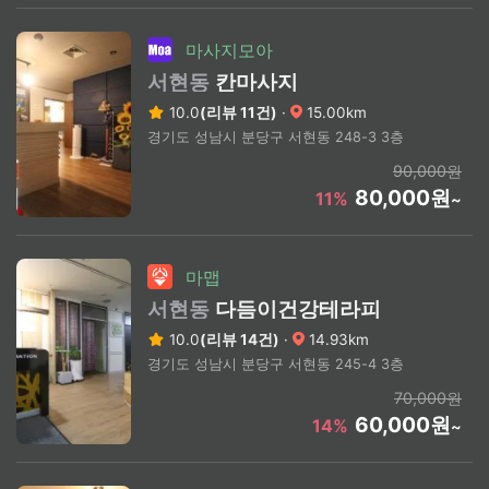
마사지모아
서현동
칸마사지
10.0
(리뷰 11건)
·
15.00km
경기도 성남시 분당구 서현동 248-3 3층
90,000원
80,000원
11%
~
마맵
서현동
다듬이건강테라피
10.0
(리뷰 14건)
·
14.93km
경기도 성남시 분당구 서현동 245-4 3층
70,000원
60,000원
14%
~