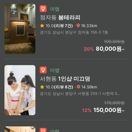
마맵
정자동
봄테라피
10.0
(리뷰 7건)
·
16.33km
경기도 성남시 분당구 정자동 156-3 7층
100,000원
80,000원
20%
~
마맵
서현동
1인샵 미끄덩
10.0
(리뷰 8건)
·
14.56km
경기도 성남시 분당구 서현동 255-1 서현역 5번출구 도보10분
170,000원
150,000원
12%
~
마맵