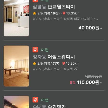
삼평동
판교웰츠타이
9.9
(리뷰 19건)
·
13.35km
경기도 성남시 분당구 삼평동 657 판교역 1번출구
40,000원
~
마맵
정자동
어썸스웨디시
9.9
(리뷰 17건)
·
15.30km
경기도 성남시 분당구 정자동 27
120,000원
110,000원
8%
~
마맵
수내동
수기명가