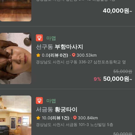
40,000원
~
마맵
선구동
부항마사지
0.0
(리뷰 0건)
·
300.53km
경상남도 사천시 선구동 336-27 삼천포초등학교 옆
55,000원
50,000원
9%
~
마맵
서금동
황궁타이
10.0
(리뷰 1건)
·
300.84km
경상남도 사천시 서금동 101-3 노산빌딩 5층
50,000원