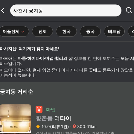
사천시 궁지동
어플전체
전체
한국
중국
베트남
마사지샵, 여기저기 찾지 마세요!
마모아는
마통·하이타이·마맵·힐리
의 샵 정보를 한 번에 보여주는 모음 
비스입니다.
마모아에 없다면, 현재 영업 중이 아니거나 다른 곳에도 등록되지 않았을
가능성이 높습니다.
궁지동 거리순
마맵
향촌동
더타이
10.0
(리뷰 1건)
·
300.01km
경상남도 사천시 향촌동 917-15 라움빌딩 4층