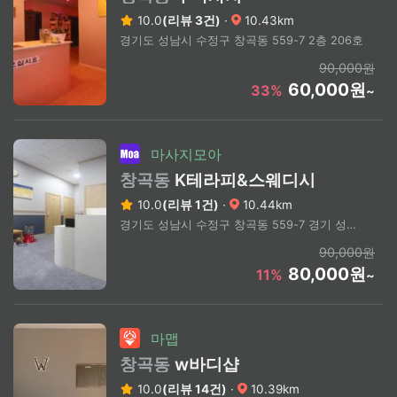
10.0
(리뷰 3건)
·
10.43km
경기도 성남시 수정구 창곡동 559-7 2층 206호
90,000원
60,000원
33%
~
마사지모아
창곡동
K테라피&스웨디시
10.0
(리뷰 1건)
·
10.44km
경기도 성남시 수정구 창곡동 559-7 경기 성남시 수정구 위례서일로 30 (창곡동) B105,B106호
90,000원
80,000원
11%
~
마맵
창곡동
w바디샵
10.0
(리뷰 14건)
·
10.39km