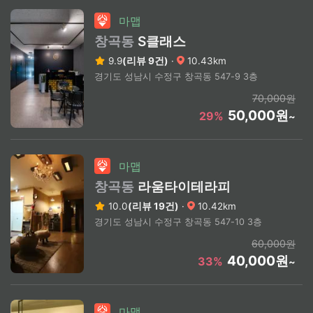
마맵
창곡동
S클래스
9.9
(리뷰 9건)
·
10.43km
경기도 성남시 수정구 창곡동 547-9 3층
70,000원
50,000원
29%
~
마맵
창곡동
라움타이테라피
10.0
(리뷰 19건)
·
10.42km
경기도 성남시 수정구 창곡동 547-10 3층
60,000원
40,000원
33%
~
마맵