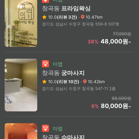
창곡동
프라임왁싱
10.0
(리뷰 3건)
·
10.47km
경기도 성남시 수정구 창곡동 559-8 507호
77,000원
48,000원
38%
~
마맵
창곡동
궁마사지
10.0
(리뷰 10건)
·
10.42km
경기도 성남시 수정구 창곡동 547-11 2층
88,000원
80,000원
9%
~
마맵
창곡동
수마사지