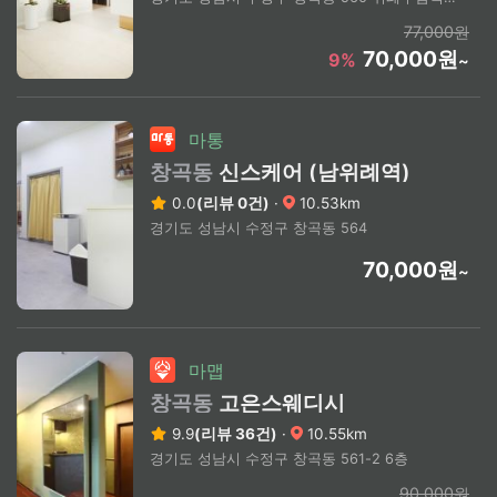
77,000원
70,000원
9%
~
마통
창곡동
신스케어 (남위례역)
0.0
(리뷰 0건)
·
10.53km
경기도 성남시 수정구 창곡동 564
70,000원
~
마맵
창곡동
고은스웨디시
9.9
(리뷰 36건)
·
10.55km
경기도 성남시 수정구 창곡동 561-2 6층
90,000원