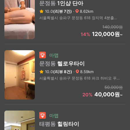
문정동
1인샵 단아
10.0
(리뷰 7건)
·
8.62km
서울특별시 송파구 문정동 618 장지역 4분출구 3분거리
140,000원
120,000원
14%
~
마맵
문정동
헬로우타이
10.0
(리뷰 8건)
·
8.59km
서울특별시 송파구 문정동 618 파크 하비오 푸르지오 201동
50,000원
40,000원
20%
~
마맵
태평동
힐링타이