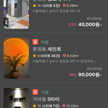
10.0
(리뷰 3건)
·
8.39km
서울특별시 송파구 문정동 651-14
60,000원
40,000원
33%
~
마맵
문정동
세인트
9.9
(리뷰 38건)
·
8.42km
서울특별시 송파구 문정동 651-6 (문정역과 건물 지하 2층이 연결되어있습니다)
99,500원
90,000원
10%
~
마맵
거여동
S타이
10.0
(리뷰 7건)
·
10.12km