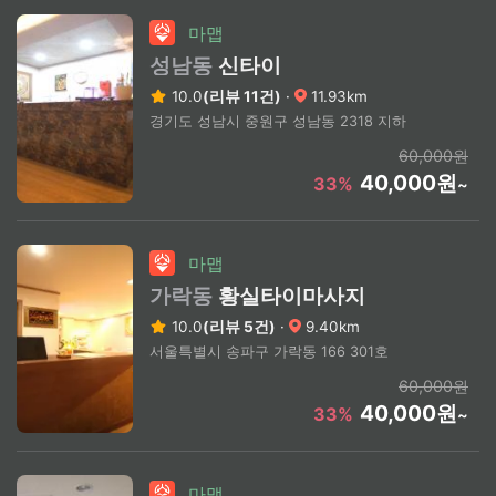
마맵
성남동
신타이
10.0
(리뷰 11건)
·
11.93km
경기도 성남시 중원구 성남동 2318 지하
60,000원
40,000원
33%
~
마맵
가락동
황실타이마사지
10.0
(리뷰 5건)
·
9.40km
서울특별시 송파구 가락동 166 301호
60,000원
40,000원
33%
~
마맵