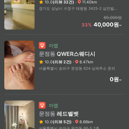
10.0
(리뷰 32건)
·
11.40km
경기도 성남시 수정구 태평동 3425-2 삼진빌딩 2층
60,000원
40,000원
33%
~
마맵
문정동
QWER스웨디시
10.0
(리뷰 2건)
·
8.47km
서울특별시 송파구 문정동 624 상세주소 문의
0원
~
마맵
문정동
레드벨벳
10.0
(리뷰 5건)
·
8.66km
서울특별시 송파구 문정동 66-5 2층