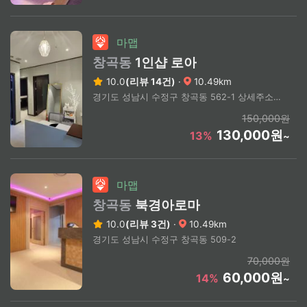
마맵
창곡동
1인샵 로아
10.0
(리뷰 14건)
·
10.49km
경기도 성남시 수정구 창곡동 562-1 상세주소문의
150,000원
130,000원
13%
~
마맵
창곡동
북경아로마
10.0
(리뷰 3건)
·
10.49km
경기도 성남시 수정구 창곡동 509-2
70,000원
60,000원
14%
~