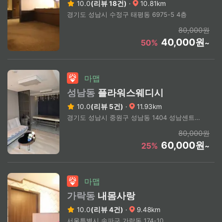
10.0
(리뷰 18건)
·
10.81km
경기도 성남시 수정구 태평동 6975-5 4층
80,000원
40,000원
50%
~
마맵
성남동
플라워스웨디시
10.0
(리뷰 5건)
·
11.93km
경기도 성남시 중원구 성남동 1404 성남센트럴 푸르지오시티 오피스텔
80,000원
60,000원
25%
~
마맵
가락동
내몸사랑
10.0
(리뷰 4건)
·
9.48km
서울특별시 송파구 가락동 174-10