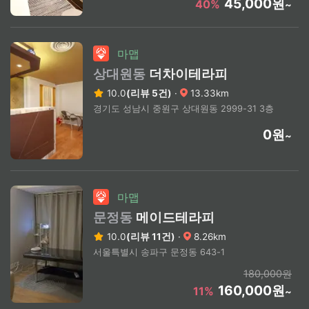
45,000원
40%
~
마맵
상대원동
더차이테라피
10.0
(리뷰 5건)
·
13.33km
경기도 성남시 중원구 상대원동 2999-31 3층
0원
~
마맵
문정동
메이드테라피
10.0
(리뷰 11건)
·
8.26km
서울특별시 송파구 문정동 643-1
180,000원
160,000원
11%
~