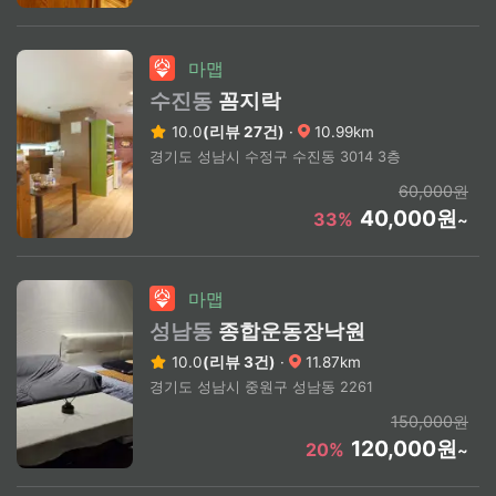
마맵
수진동
꼼지락
10.0
(리뷰 27건)
·
10.99km
경기도 성남시 수정구 수진동 3014 3층
60,000원
40,000원
33%
~
마맵
성남동
종합운동장낙원
10.0
(리뷰 3건)
·
11.87km
경기도 성남시 중원구 성남동 2261
150,000원
120,000원
20%
~