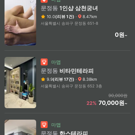
문정동
1인샵 삼천궁녀
10.0
(리뷰 1건)
·
8.47km
서울특별시 송파구 문정동 651-8
0원
~
마맵
문정동
비타민테라피
9.9
(리뷰 17건)
·
8.38km
서울특별시 송파구 문정동 652 3층
90,000원
70,000원
22%
~
마맵
문정동
한스테라피