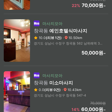
70,000원
22%
~
마사지모아
창곡동
예인호텔식마사지
10.0
(리뷰 1건)
·
10.50km
경기도 성남시 수정구 창곡동 562 남위례역 3번 출구 도보 2분
50,000원
~
마사지모아
창곡동
미소마사지
0.0
(리뷰 0건)
·
10.43km
경기도 성남시 수정구 창곡동 547-4
70,000원
60,000원
14%
~