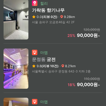
힐리
가락동 향기나무
0.0
(리뷰 0건)
·
9.28km
서울 송파구 오금로46길 42 2F
120,000원
90,000원
25%
~
마맵
문정동
궁전
9.8
(리뷰 10건)
·
8.21km
서울특별시 송파구 문정동 642-3 지하 2층
110,000원
90,000원
18%
~
마맵