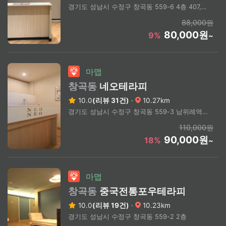
경기도 성남시 수정구 창곡동 559-6 4층 407, 408호
88,000원
80,000원
9%
~
마맵
창곡동
네오테라피
10.0
(리뷰 31건)
·
10.27km
경기도 성남시 수정구 창곡동 559-3 남위례역 3번 출구 도보 3분
110,000원
90,000원
18%
~
마맵
창곡동
중국전통포우테라피
10.0
(리뷰 19건)
·
10.23km
경기도 성남시 수정구 창곡동 559-2 2층