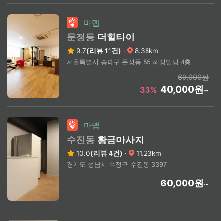
마맵
문정동
더힐타이
9.7
(리뷰 11건)
·
8.38km
서울특별시 송파구 문정동 55 혜성빌딩 4층
60,000원
40,000원
33%
~
마맵
수진동
황금마사지
10.0
(리뷰 4건)
·
11.23km
경기도 성남시 수정구 수진동 3397
60,000원
~