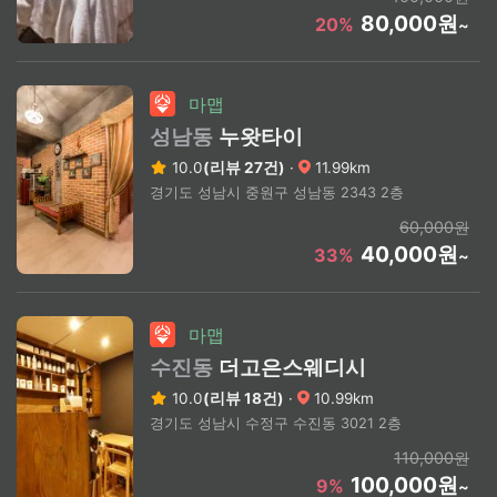
80,000원
20%
~
마맵
성남동
누왓타이
10.0
(리뷰 27건)
·
11.99km
경기도 성남시 중원구 성남동 2343 2층
60,000원
40,000원
33%
~
마맵
수진동
더고은스웨디시
10.0
(리뷰 18건)
·
10.99km
경기도 성남시 수정구 수진동 3021 2층
110,000원
100,000원
9%
~