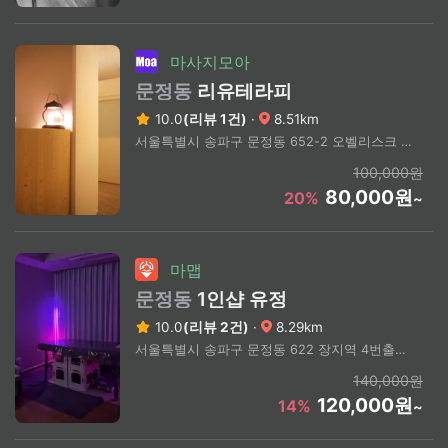
마사지모아
문정동
리유테라피
10.0
(리뷰 1건)
·
8.51km
서울특별시 송파구 문정동 652-2 오벨리스크 2층
100,000원
80,000원
20%
~
마맵
문정동
1인샵 유정
10.0
(리뷰 2건)
·
8.29km
서울특별시 송파구 문정동 622 장지역 4번출구 도보10분 (상세 주소 문의)
140,000원
120,000원
14%
~