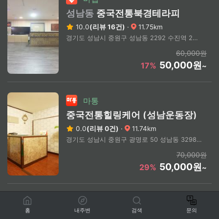
성남동
중국전통북경테라피
10.0
(리뷰 16건)
·
11.75km
경기도 성남시 중원구 성남동 2292 수진역 2번 출구 도보 8분
60,000원
50,000원
17%
~
마통
중국전통힐링케어 (성남운동장)
0.0
(리뷰 0건)
·
11.74km
경기도 성남시 중원구 광명로 50 성남동 3298 3층
70,000원
50,000원
29%
~
마맵
홈
내주변
검색
문의
성남동
원타이