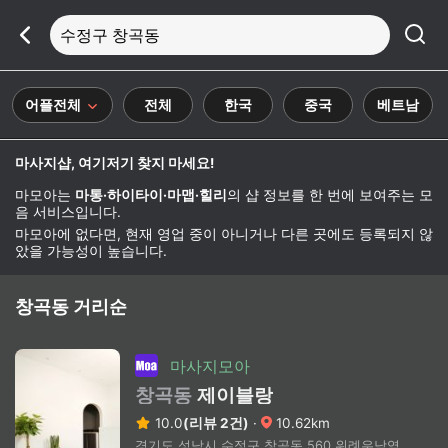
수정구 창곡동
어플전체
전체
한국
중국
베트남
마사지샵, 여기저기 찾지 마세요!
마모아는
마통·하이타이·마맵·힐리
의 샵 정보를 한 번에 보여주는 모
음 서비스입니다.
마모아에 없다면, 현재 영업 중이 아니거나 다른 곳에도 등록되지 않
았을 가능성이 높습니다.
창곡동 거리순
마사지모아
창곡동
제이블랑
10.0
(리뷰 2건)
·
10.62km
경기도 성남시 수정구 창곡동 560 위례우남역아이파크 2층