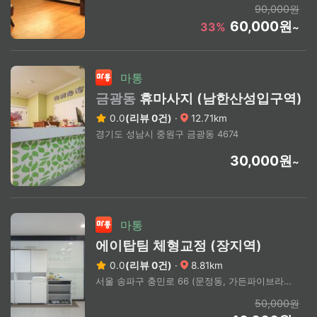
90,000원
60,000원
33%
~
마통
금광동
휴마사지 (남한산성입구역)
0.0
(리뷰 0건)
·
12.71km
경기도 성남시 중원구 금광동 4674
30,000원
~
마통
에이탑팀 체형교정 (장지역)
0.0
(리뷰 0건)
·
8.81km
서울 송파구 충민로 66 (문정동, 가든파이브라이프)
50,000원