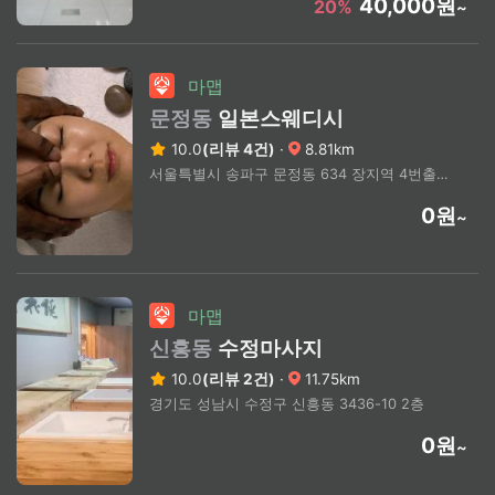
40,000원
20%
~
마맵
문정동
일본스웨디시
10.0
(리뷰 4건)
·
8.81km
서울특별시 송파구 문정동 634 장지역 4번출구 도보 5분거리
0원
~
마맵
신흥동
수정마사지
10.0
(리뷰 2건)
·
11.75km
경기도 성남시 수정구 신흥동 3436-10 2층
0원
~