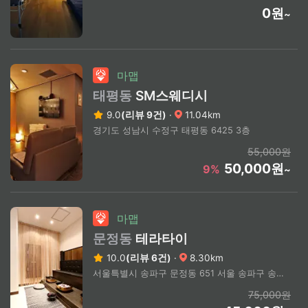
0원
~
마맵
태평동
SM스웨디시
9.0
(리뷰 9건)
·
11.04km
경기도 성남시 수정구 태평동 6425 3층
55,000원
50,000원
9%
~
마맵
문정동
테라타이
10.0
(리뷰 6건)
·
8.30km
서울특별시 송파구 문정동 651 서울 송파구 송파대로 문정역 스타벅스 건물 3층
75,000원