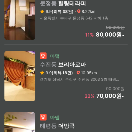
문정동
힐링테라피
9.9
(리뷰 38건)
·
8.22km
서울특별시 송파구 문정동 642 지하 1층
90,000원
80,000원
11%
~
마맵
수진동
보리아로마
9.9
(리뷰 18건)
·
10.95km
경기도 성남시 수정구 수진동 3003 3층 태평역 4번 출구 도보 2분
90,000원
70,000원
22%
~
마맵
태평동
더방콕