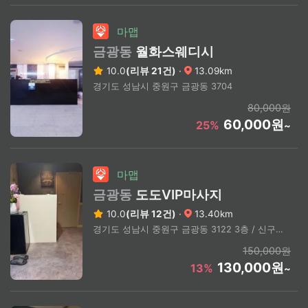
마맵
금광동
월화스웨디시
10.0
(리뷰 21건)
·
13.09km
경기도 성남시 중원구 금광동 3704
80,000원
60,000원
25%
~
마맵
금광동
도도VIP마사지
10.0
(리뷰 12건)
·
13.40km
경기도 성남시 중원구 금광동 3122 3층 / 신구대학교 도보 3분거리
150,000원
130,000원
13%
~