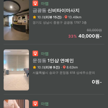
마맵
금광동
신비타이마사지
10.0
(리뷰 15건)
·
13.48km
경기도 성남시 중원구 금광동 1797 3층
60,000원
40,000원
33%
~
마맵
문정동
1인샵 연예인
10.0
(리뷰 9건)
·
8.62km
서울특별시 송파구 문정동 618 상세주소문의
0원
~
마맵