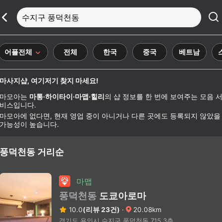
수지구 풍덕천동
어플전체
전체
한국
중국
베트남
마사지샵, 여기저기 찾지 마세요!
마모아는
마통·하이타이·마맵·힐리
의 샵 정보를 한 번에 보여주는 모음 
비스입니다.
마모아에 없다면, 현재 영업 중이 아니거나 다른 곳에도 등록되지 않았을
가능성이 높습니다.
풍덕천동 거리순
마맵
풍덕천동
도쿄아로마
10.0
(리뷰 23건)
·
20.08km
경기도 용인시 수지구 풍덕천동 715 3층