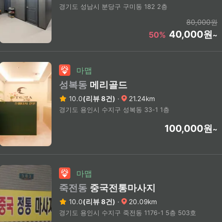
경기도 성남시 분당구 구미동 182 2층
80,000원
40,000원
50%
~
마맵
성복동
메리골드
10.0
(리뷰 8건)
·
21.24km
경기도 용인시 수지구 성복동 33-1 1층
100,000원
~
마맵
죽전동
중국전통마사지
10.0
(리뷰 8건)
·
20.09km
경기도 용인시 수지구 죽전동 1176-1 5층 503호