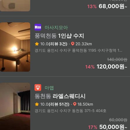
68,000원
13%
~
마사지모아
풍덕천동
1인샵 수지
10.0
(리뷰 3건)
·
20.32km
경기도 용인시 수지구 풍덕천동 1195 수지구청역 1번출구 도보10분
140,000원
120,000원
14%
~
마맵
동천동
라엘스웨디시
10.0
(리뷰 51건)
·
18.50km
경기도 용인시 수지구 동천동 371-5 404호
60,000원
50,000원
17%
~