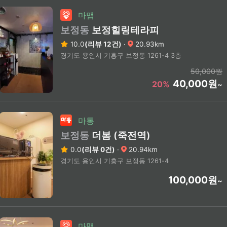
마맵
보정동
보정힐링테라피
10.0
(리뷰 12건)
·
20.93km
경기도 용인시 기흥구 보정동 1261-4 3층
50,000원
40,000원
20%
~
마통
보정동
더봄 (죽전역)
0.0
(리뷰 0건)
·
20.94km
경기도 용인시 기흥구 보정동 1261-4
100,000원
~
마맵