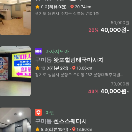
0.0
(리뷰 0건)
·
20.74km
경기도 용인시 수지구 성복동 740 1층
50,000원
40,000원
20%
~
마사지모아
구미동
왓포힐링태국마사지
10.0
(리뷰 2건)
·
18.86km
경기도 성남시 분당구 구미동 182 분당대맥주차빌딩 2층
70,000원
40,000원
43%
~
마맵
구미동
센스스웨디시
9.3
(리뷰 15건)
·
18.86km