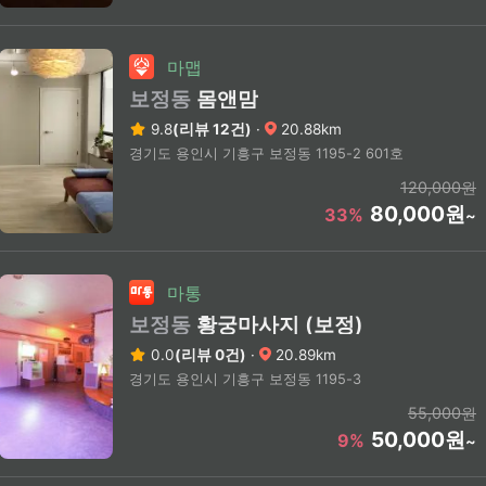
마맵
보정동
몸앤맘
9.8
(리뷰 12건)
·
20.88km
경기도 용인시 기흥구 보정동 1195-2 601호
120,000원
80,000원
33%
~
마통
보정동
황궁마사지 (보정)
0.0
(리뷰 0건)
·
20.89km
경기도 용인시 기흥구 보정동 1195-3
55,000원
50,000원
9%
~