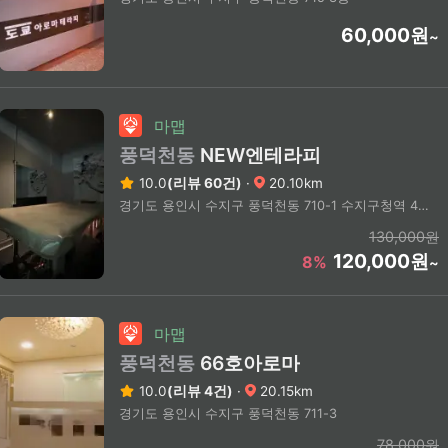
60,000원
~
마맵
풍덕천동
NEW엔테라피
10.0
(리뷰 60건)
·
20.10km
경기도 용인시 수지구 풍덕천동 710-1 수지구청역 4번출구 도보3분
130,000원
120,000원
8%
~
마맵
풍덕천동
66호아로마
10.0
(리뷰 4건)
·
20.15km
경기도 용인시 수지구 풍덕천동 711-3
78,000원