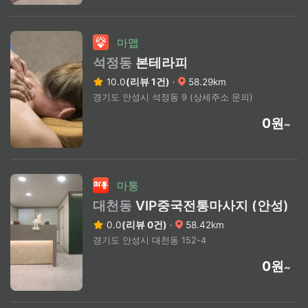
마맵
석정동
본테라피
10.0
(리뷰 1건)
·
58.29km
경기도 안성시 석정동 9 (상세주소 문의)
0원
~
마통
대천동
VIP중국전통마사지 (안성)
0.0
(리뷰 0건)
·
58.42km
경기도 안성시 대천동 152-4
0원
~