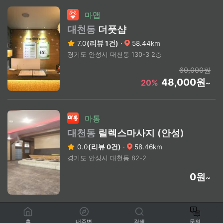
마맵
대천동
더풋샵
7.0
(리뷰 1건)
·
58.44km
경기도 안성시 대천동 130-3 2층
60,000원
48,000원
20%
~
마통
대천동
릴렉스마사지 (안성)
0.0
(리뷰 0건)
·
58.46km
경기도 안성시 대천동 82-2
0원
~
홈
내주변
검색
문의