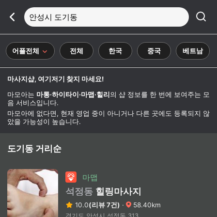
안성시 도기동
어플전체
전체
한국
중국
베트남
마사지샵, 여기저기 찾지 마세요!
마모아는
마통·하이타이·마맵·힐리
의 샵 정보를 한 번에 보여주는 모
음 서비스입니다.
마모아에 없다면, 현재 영업 중이 아니거나 다른 곳에도 등록되지 않
았을 가능성이 높습니다.
도기동 거리순
마맵
석정동
힐링마사지
10.0
(리뷰 7건)
·
58.40km
경기도 안성시 석정동 313