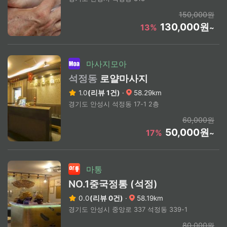
150,000원
130,000원
13%
~
마사지모아
석정동
로얄마사지
1.0
(리뷰 1건)
·
58.29km
경기도 안성시 석정동 17-1 2층
60,000원
50,000원
17%
~
마통
NO.1중국정통 (석정)
0.0
(리뷰 0건)
·
58.19km
경기도 안성시 중앙로 337 석정동 339-1
80,000원