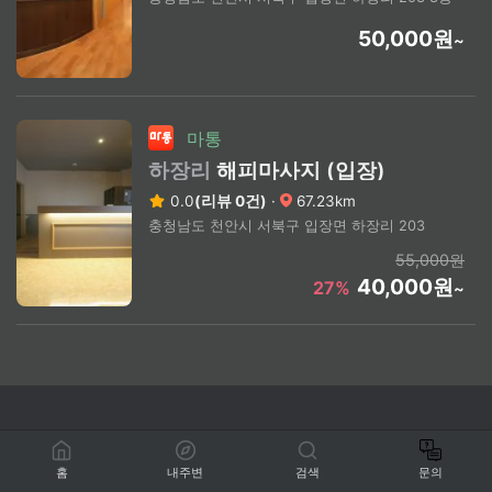
50,000원
~
마통
하장리
해피마사지 (입장)
0.0
(리뷰 0건)
·
67.23km
충청남도 천안시 서북구 입장면 하장리 203
55,000원
40,000원
27%
~
홈
내주변
검색
문의