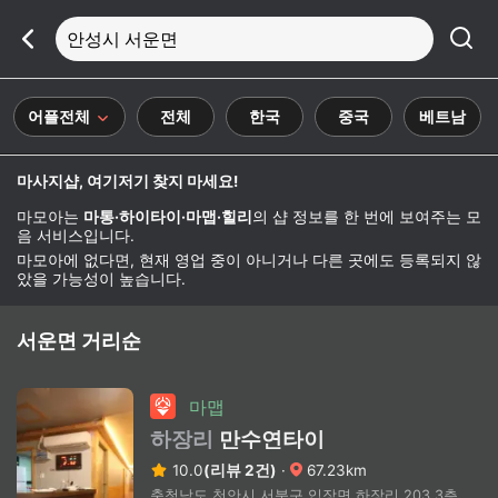
안성시 서운면
어플전체
전체
한국
중국
베트남
마사지샵, 여기저기 찾지 마세요!
마모아는
마통·하이타이·마맵·힐리
의 샵 정보를 한 번에 보여주는 모
음 서비스입니다.
마모아에 없다면, 현재 영업 중이 아니거나 다른 곳에도 등록되지 않
았을 가능성이 높습니다.
서운면 거리순
마맵
하장리
만수연타이
10.0
(리뷰 2건)
·
67.23km
충청남도 천안시 서북구 입장면 하장리 203 3층