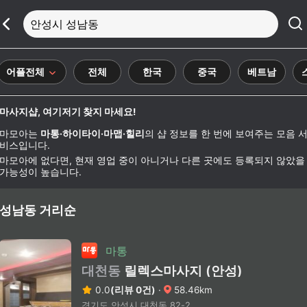
안성시 성남동
어플전체
전체
한국
중국
베트남
마사지샵, 여기저기 찾지 마세요!
마모아는
마통·하이타이·마맵·힐리
의 샵 정보를 한 번에 보여주는 모음 
비스입니다.
마모아에 없다면, 현재 영업 중이 아니거나 다른 곳에도 등록되지 않았을
가능성이 높습니다.
성남동 거리순
마통
대천동
릴렉스마사지 (안성)
0.0
(리뷰 0건)
·
58.46km
경기도 안성시 대천동 82-2