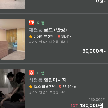
0원
~
마통
대천동
골드 (안성)
0.0
(리뷰 0건)
·
58.41km
경기도 안성시 대천동 153-1
50,000원
~
마맵
석정동
힐링마사지
10.0
(리뷰 7건)
·
58.40km
경기도 안성시 석정동 313
150,000원
130,000원
13%
~