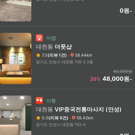
0원
~
마맵
대천동
더풋샵
7.0
(리뷰 1건)
·
58.44km
경기도 안성시 대천동 130-3 2층
60,000원
48,000원
20%
~
마통
대천동
VIP중국전통마사지 (안성)
0.0
(리뷰 0건)
·
58.42km
경기도 안성시 대천동 152-4