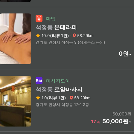
마맵
석정동
본테라피
10.0
(리뷰 1건)
·
58.29km
경기도 안성시 석정동 9 (상세주소 문의)
0원
~
마사지모아
석정동
로얄마사지
1.0
(리뷰 1건)
·
58.29km
경기도 안성시 석정동 17-1 2층
60,000원
50,000원
17%
~