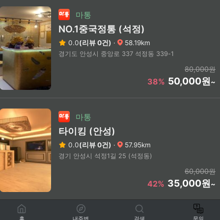
마통
NO.1중국정통 (석정)
0.0
(리뷰 0건)
·
58.19km
경기도 안성시 중앙로 337 석정동 339-1
80,000원
50,000원
38%
~
마통
타이킹 (안성)
0.0
(리뷰 0건)
·
57.95km
경기 안성시 석정1길 25 (석정동)
60,000원
35,000원
42%
~
홈
내주변
검색
문의