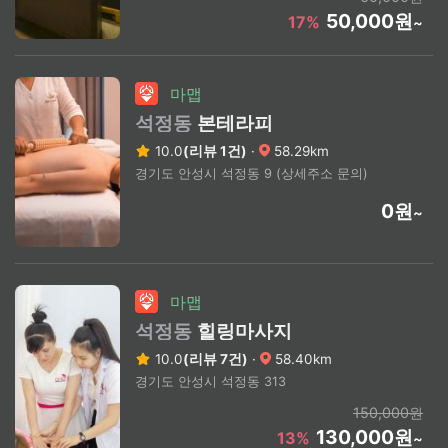
50,000원
17%
~
마맵
석정동
본테라피
10.0
(리뷰 1건)
·
58.29km
경기도 안성시 석정동 9 (상세주소 문의)
0원
~
마맵
석정동
힐링마사지
10.0
(리뷰 7건)
·
58.40km
경기도 안성시 석정동 313
150,000원
130,000원
13%
~