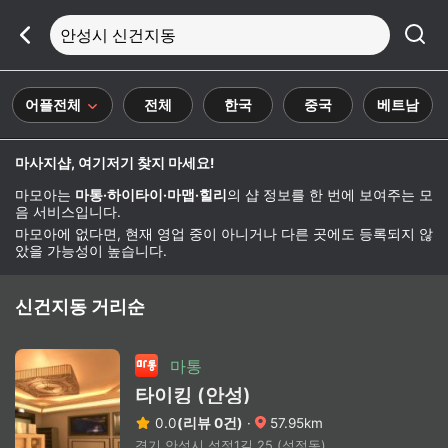
안성시 신건지동
어플전체
전체
한국
중국
베트남
마사지샵, 여기저기 찾지 마세요!
마모아는
마통·하이타이·마맵·힐리
의 샵 정보를 한 번에 보여주는 모
음 서비스입니다.
마모아에 없다면, 현재 영업 중이 아니거나 다른 곳에도 등록되지 않
았을 가능성이 높습니다.
신건지동 거리순
마통
타이킹 (안성)
0.0
(리뷰 0건)
·
57.95km
경기 안성시 석정1길 25 (석정동)