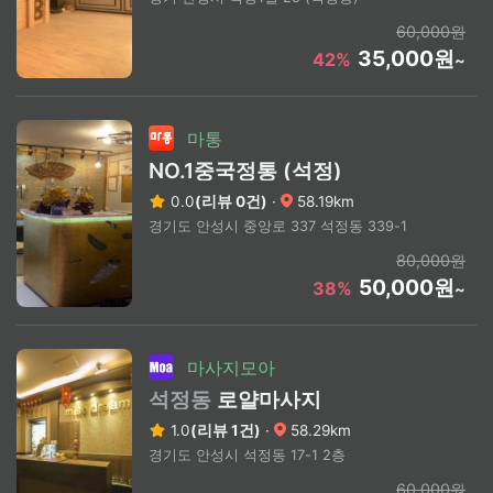
60,000원
35,000원
42%
~
마통
NO.1중국정통 (석정)
0.0
(리뷰 0건)
·
58.19km
경기도 안성시 중앙로 337 석정동 339-1
80,000원
50,000원
38%
~
마사지모아
석정동
로얄마사지
1.0
(리뷰 1건)
·
58.29km
경기도 안성시 석정동 17-1 2층
60,000원