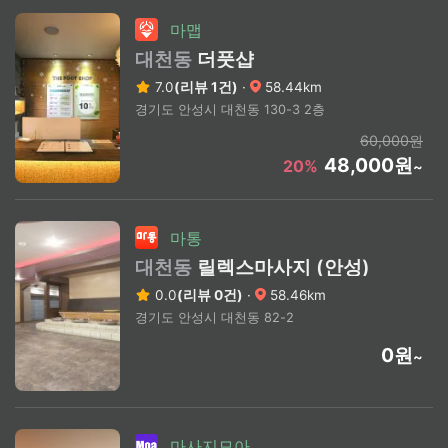
마맵
대천동
더풋샵
7.0
(리뷰 1건)
·
58.44km
경기도 안성시 대천동 130-3 2층
60,000원
48,000원
20%
~
마통
대천동
릴렉스마사지 (안성)
0.0
(리뷰 0건)
·
58.46km
경기도 안성시 대천동 82-2
0원
~
마사지모아