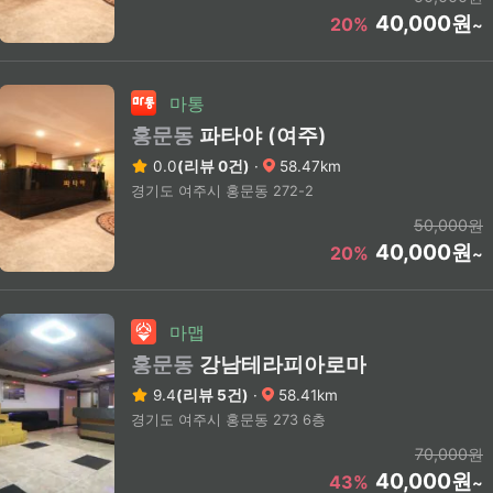
40,000원
20%
~
마통
홍문동
파타야 (여주)
0.0
(리뷰 0건)
·
58.47km
경기도 여주시 홍문동 272-2
50,000원
40,000원
20%
~
마맵
홍문동
강남테라피아로마
9.4
(리뷰 5건)
·
58.41km
경기도 여주시 홍문동 273 6층
70,000원
40,000원
43%
~