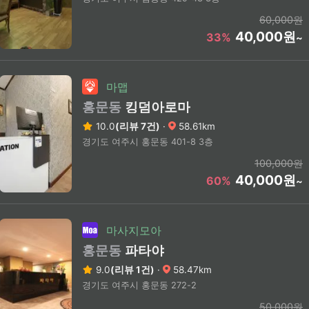
60,000원
40,000원
33%
~
마맵
홍문동
킹덤아로마
10.0
(리뷰 7건)
·
58.61km
경기도 여주시 홍문동 401-8 3층
100,000원
40,000원
60%
~
마사지모아
홍문동
파타야
9.0
(리뷰 1건)
·
58.47km
경기도 여주시 홍문동 272-2
50,000원