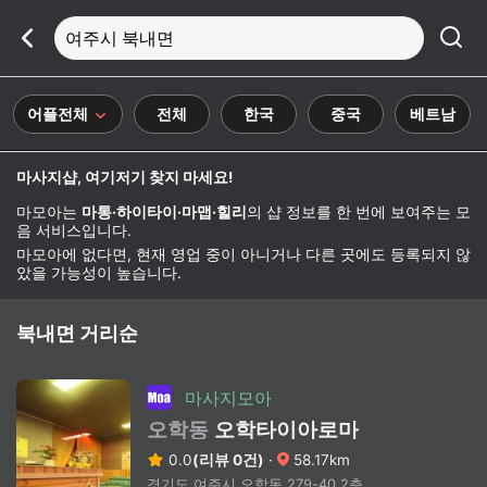
여주시 북내면
어플전체
전체
한국
중국
베트남
마사지샵, 여기저기 찾지 마세요!
마모아는
마통·하이타이·마맵·힐리
의 샵 정보를 한 번에 보여주는 모
음 서비스입니다.
마모아에 없다면, 현재 영업 중이 아니거나 다른 곳에도 등록되지 않
았을 가능성이 높습니다.
북내면 거리순
마사지모아
오학동
오학타이아로마
0.0
(리뷰 0건)
·
58.17km
경기도 여주시 오학동 279-40 2층