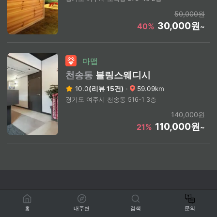
50,000원
30,000원
40%
~
마맵
천송동
블링스웨디시
10.0
(리뷰 15건)
·
59.09km
경기도 여주시 천송동 516-1 3층
140,000원
110,000원
21%
~
홈
내주변
검색
문의