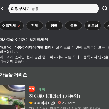
의정부시 가능동
어플전체
전체
한국
중국
베트남
마사지샵, 여기저기 찾지 마세요!
마모아는
마통·하이타이·마맵·힐리
의 샵 정보를 한 번에 보여주는 모음 
비스입니다.
마모아에 없다면, 현재 영업 중이 아니거나 다른 곳에도 등록되지 않았을
가능성이 높습니다.
가능동 거리순
마통
진아로마테라피 (가능역)
0.0
(리뷰 0건)
·
28.02km
경기 의정부시 평화로 635 (의정부동, 미림프라자)