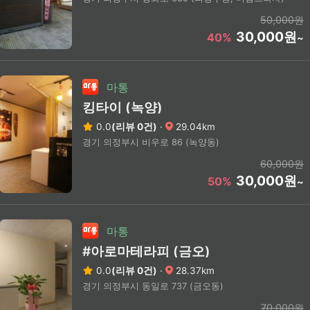
50,000원
30,000원
40%
~
마통
킹타이 (녹양)
0.0
(리뷰 0건)
·
29.04km
경기 의정부시 비우로 86 (녹양동)
60,000원
30,000원
50%
~
마통
#아로마테라피 (금오)
0.0
(리뷰 0건)
·
28.37km
경기 의정부시 동일로 737 (금오동)
70,000원