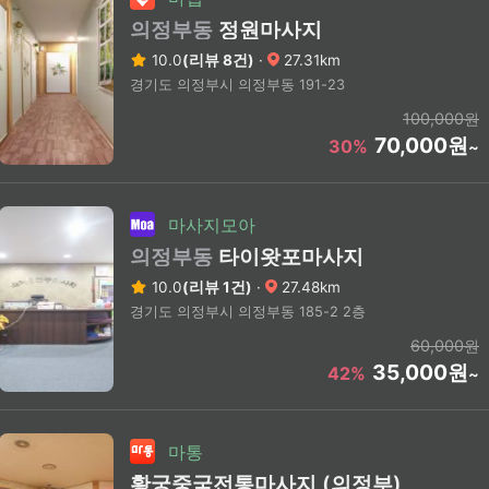
의정부동
정원마사지
10.0
(리뷰 8건)
·
27.31km
경기도 의정부시 의정부동 191-23
100,000원
70,000원
30%
~
마사지모아
의정부동
타이왓포마사지
10.0
(리뷰 1건)
·
27.48km
경기도 의정부시 의정부동 185-2 2층
60,000원
35,000원
42%
~
마통
황궁중국전통마사지 (의정부)