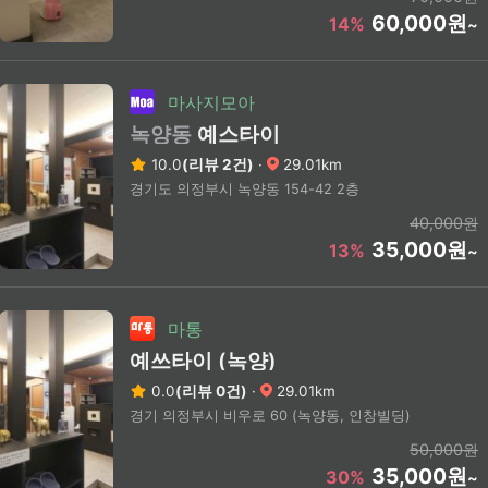
60,000원
14%
~
마사지모아
녹양동
예스타이
10.0
(리뷰 2건)
·
29.01km
경기도 의정부시 녹양동 154-42 2층
40,000원
35,000원
13%
~
마통
예쓰타이 (녹양)
0.0
(리뷰 0건)
·
29.01km
경기 의정부시 비우로 60 (녹양동, 인창빌딩)
50,000원
35,000원
30%
~