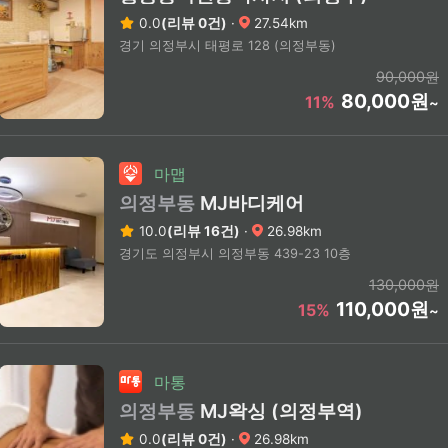
0.0
(리뷰 0건)
·
27.54km
경기 의정부시 태평로 128 (의정부동)
90,000원
80,000원
11%
~
마맵
의정부동
MJ바디케어
10.0
(리뷰 16건)
·
26.98km
경기도 의정부시 의정부동 439-23 10층
130,000원
110,000원
15%
~
마통
의정부동
MJ왁싱 (의정부역)
0.0
(리뷰 0건)
·
26.98km