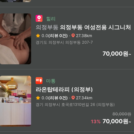
힐리
의정부동
의정부동 여성전용 시그니처
0.0
(리뷰 0건)
·
27.38km
경기도 의정부시 의정부동 207-7
70,000원
~
마통
라온탑테라피 (의정부)
0.0
(리뷰 0건)
·
27.34km
경기 의정부시 호국로1310번길 26 (의정부동)
80,000원
70,000원
13%
~