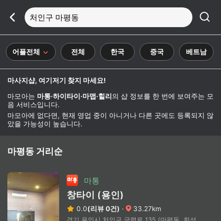
처인구 마평동
어플전체
전체
한국
중국
베트남
마사지샵, 여기저기 찾지 마세요!
마모아는
마통·하이타이·마맵·힐리
의 샵 정보를 한 번에 보여주는 모
음 서비스입니다.
마모아에 없다면, 현재 영업 중이 아니거나 다른 곳에도 등록되지 않
았을 가능성이 높습니다.
마평동 거리순
마통
창타이 (용인)
0.0
(리뷰 0건)
·
33.27km
경기 용인시 처인구 금령로 135 (마평동, 희성빌딩)