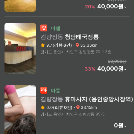
40,000원
20%
~
마맵
김량장동
청담태국정통
9.7
(리뷰 6건)
·
33.36km
경기도 용인시 처인구 김량장동 70-1 3층
60,000원
40,000원
33%
~
마통
김량장동
휴마사지 (용인중앙시장역)
0.0
(리뷰 0건)
·
33.15km
경기도 용인시 처인구 김량장동 95-5
0원
~