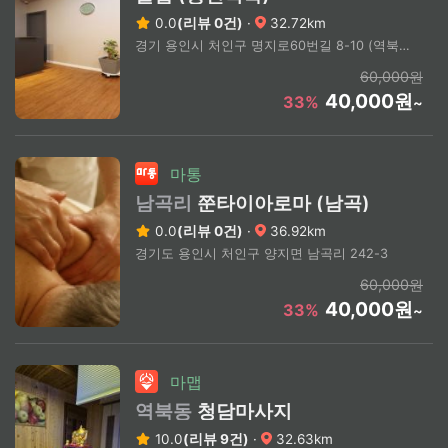
0.0
(리뷰 0건)
·
32.72km
경기 용인시 처인구 명지로60번길 8-10 (역북동)
60,000원
40,000원
33%
~
마통
남곡리
쭌타이아로마 (남곡)
0.0
(리뷰 0건)
·
36.92km
경기도 용인시 처인구 양지면 남곡리 242-3
60,000원
40,000원
33%
~
마맵
역북동
청담마사지
10.0
(리뷰 9건)
·
32.63km