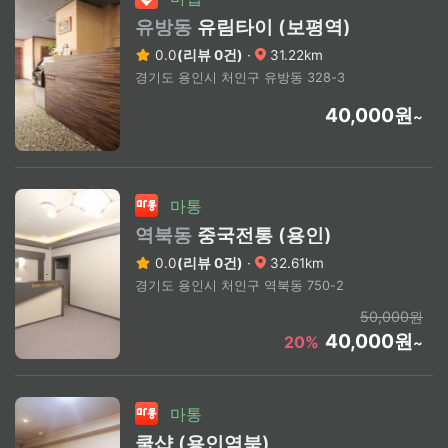
유방동
유림타이 (보평역)
0.0
(리뷰 0건)
·
31.22km
경기도 용인시 처인구 유방동 328-3
40,000원
~
마통
역북동
중국전통 (용인)
0.0
(리뷰 0건)
·
32.61km
경기도 용인시 처인구 역북동 750-2
50,000원
40,000원
20%
~
마통
쿨샵 (용인역북)