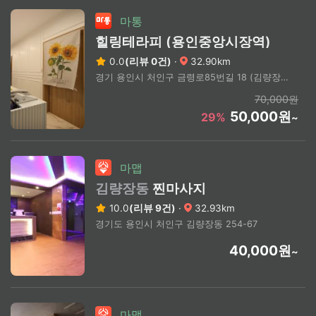
마통
힐링테라피 (용인중앙시장역)
0.0
(리뷰 0건)
·
32.90km
경기 용인시 처인구 금령로85번길 18 (김량장동)
70,000원
50,000원
29%
~
마맵
김량장동
찐마사지
10.0
(리뷰 9건)
·
32.93km
경기도 용인시 처인구 김량장동 254-67
40,000원
~
마맵