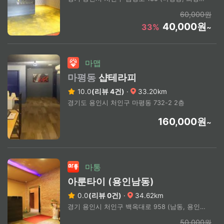
60,000원
40,000원
33%
~
마맵
마평동
샵테라피
10.0
(리뷰 4건)
·
33.20km
경기도 용인시 처인구 마평동 732-2 2층
160,000원
~
마통
아룬타이 (용인남동)
0.0
(리뷰 0건)
·
34.62km
경기 용인시 처인구 백옥대로 958 (남동, 용인종합자동차매매단지)
50,000원