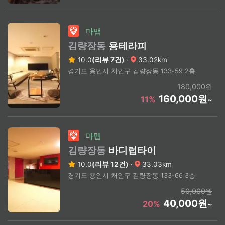
마맵
김량장동
용테라피
10.0
(리뷰 7건)
·
33.02km
경기도 용인시 처인구 김량장동 133-59 2층
180,000원
160,000원
11%
~
마맵
김량장동
바디럽타이
10.0
(리뷰 12건)
·
33.03km
경기도 용인시 처인구 김량장동 133-66 3층
50,000원
40,000원
20%
~