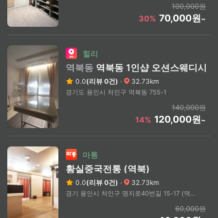
100,000원
70,000원
30%
~
힐리
역북동
역북동 1인샵 오션스웨디시
0.0
(리뷰 0건)
·
32.73km
경기도 용인시 처인구 역북동 755-1
140,000원
120,000원
14%
~
마통
황실중국전통 (역북)
0.0
(리뷰 0건)
·
32.73km
경기 용인시 처인구 명지로40번길 15-17 (역북동)
60,000원