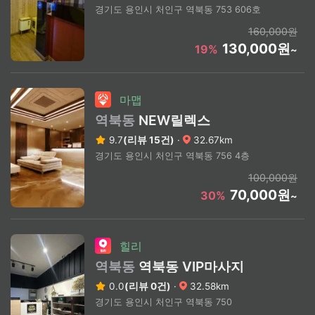
경기도 용인시 처인구 역북동 753 606호
160,000원
130,000원
19%
~
마맵
역북동
NEW릴렉스
9.7
(리뷰 15건)
·
32.67km
경기도 용인시 처인구 역북동 756 4층
100,000원
70,000원
30%
~
힐리
역북동
역북동 VIP마사지
0.0
(리뷰 0건)
·
32.58km
경기도 용인시 처인구 역북동 750