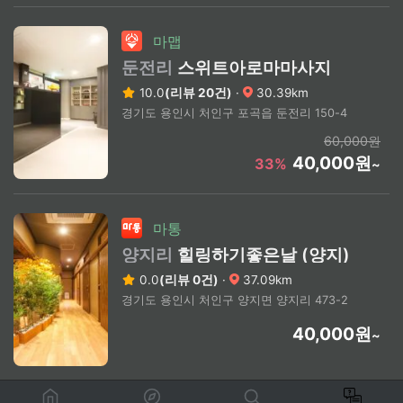
마맵
둔전리
스위트아로마마사지
10.0
(리뷰 20건)
·
30.39km
경기도 용인시 처인구 포곡읍 둔전리 150-4
60,000원
40,000원
33%
~
마통
양지리
힐링하기좋은날 (양지)
0.0
(리뷰 0건)
·
37.09km
경기도 용인시 처인구 양지면 양지리 473-2
40,000원
~