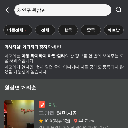
처인구 원삼면
어플전체
전체
한국
중국
베트남
마사지샵, 여기저기 찾지 마세요!
마모아는
마통·하이타이·마맵·힐리
의 샵 정보를 한 번에 보여주는 모
음 서비스입니다.
마모아에 없다면, 현재 영업 중이 아니거나 다른 곳에도 등록되지 않
았을 가능성이 높습니다.
원삼면 거리순
마맵
고당리
려마사지
10.0
(리뷰 1건)
·
44.71km
경기도 용인시 처인구 원삼면 고당리 32-4