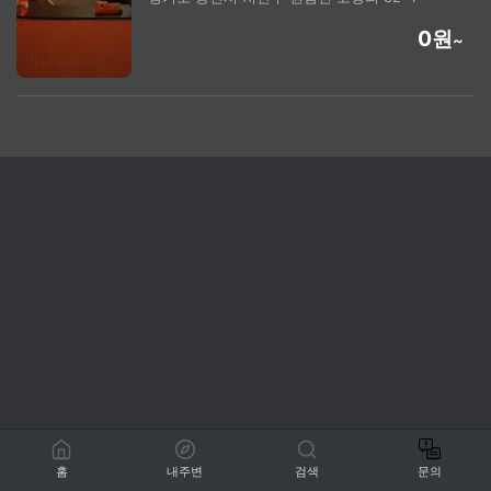
0원
~
홈
내주변
검색
문의