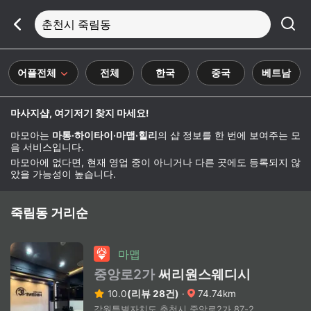
춘천시 죽림동
어플전체
전체
한국
중국
베트남
마사지샵, 여기저기 찾지 마세요!
마모아는
마통·하이타이·마맵·힐리
의 샵 정보를 한 번에 보여주는 모
음 서비스입니다.
마모아에 없다면, 현재 영업 중이 아니거나 다른 곳에도 등록되지 않
았을 가능성이 높습니다.
죽림동 거리순
마맵
중앙로2가
써리원스웨디시
10.0
(리뷰 28건)
·
74.74km
강원특별자치도 춘천시 중앙로2가 87-2