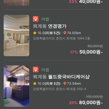
40,000원
33%
~
마맵
퇴계동
연경명가
10.0
(리뷰 5건)
·
74.00km
강원특별자치도 춘천시 퇴계동 1094 2층
60,000원
50,000원
17%
~
마맵
퇴계동
월드중국바디케어샵
10.0
(리뷰 3건)
·
73.54km
강원특별자치도 춘천시 퇴계동 592-4
100,000원
80,000원
20%
~