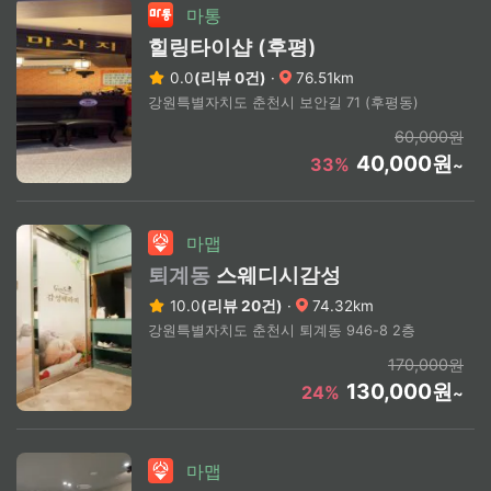
마통
힐링타이샵 (후평)
0.0
(리뷰 0건)
·
76.51km
강원특별자치도 춘천시 보안길 71 (후평동)
60,000원
40,000원
33%
~
마맵
퇴계동
스웨디시감성
10.0
(리뷰 20건)
·
74.32km
강원특별자치도 춘천시 퇴계동 946-8 2층
170,000원
130,000원
24%
~
마맵