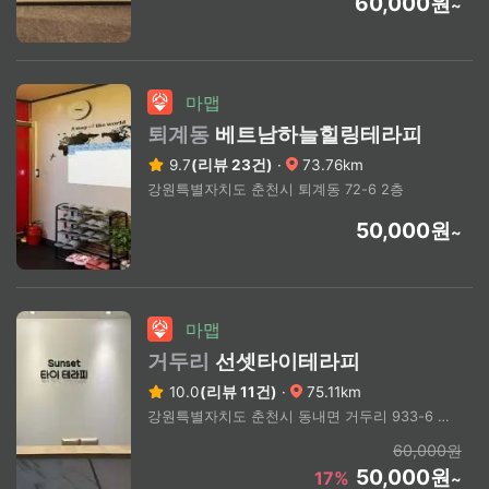
60,000원
~
마맵
퇴계동
베트남하늘힐링테라피
9.7
(리뷰 23건)
·
73.76km
강원특별자치도 춘천시 퇴계동 72-6 2층
50,000원
~
마맵
거두리
선셋타이테라피
10.0
(리뷰 11건)
·
75.11km
강원특별자치도 춘천시 동내면 거두리 933-6 3층
60,000원
50,000원
17%
~