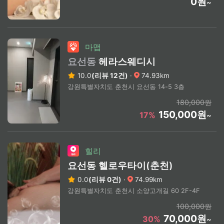
0원
~
마맵
요선동
헤라스웨디시
10.0
(리뷰 12건)
·
74.93km
강원특별자치도 춘천시 요선동 14-5 3층
180,000원
150,000원
17%
~
힐리
요선동 헬로우타이(춘천)
0.0
(리뷰 0건)
·
74.99km
강원특별자치도 춘천시 소양고개길 60 2F-4F
100,000원
70,000원
30%
~