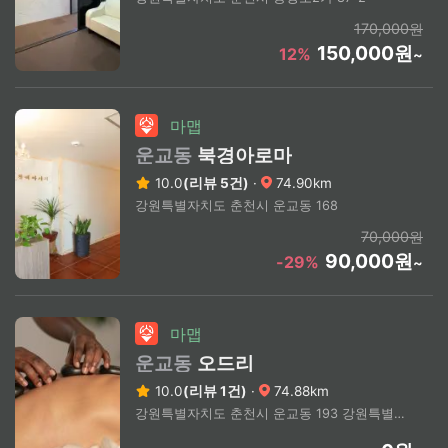
170,000원
150,000원
12%
~
마맵
운교동
북경아로마
10.0
(리뷰 5건)
·
74.90km
강원특별자치도 춘천시 운교동 168
70,000원
90,000원
-29%
~
마맵
운교동
오드리
10.0
(리뷰 1건)
·
74.88km
강원특별자치도 춘천시 운교동 193 강원특별자치도 춘천시 운교동(상세주소문의)