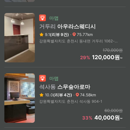
마맵
거두리
아우라스웨디시
9.1
(리뷰 9건)
·
75.77km
강원특별자치도 춘천시 동내면 거두리 1062-3 2층
170,000원
120,000원
29%
~
마맵
석사동
스무숲아로마
10.0
(리뷰 4건)
·
74.58km
강원특별자치도 춘천시 석사동 904-1
60,000원
40,000원
33%
~