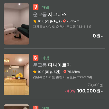
마맵
운교동
시그너스
10.0
(리뷰 1건)
·
75.15km
강원특별자치도 춘천시 운교동 182-6 5층
0원
~
마맵
운교동
다나아로마
10.0
(리뷰 5건)
·
75.18km
강원특별자치도 춘천시 운교동 206-3 3층
70,000원
100,000원
-43%
~
마맵