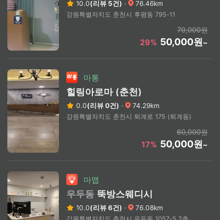
10.0
(리뷰 5건)
·
76.46km
강원특별자치도 춘천시 후평동 795-11
70,000원
50,000원
29%
~
마통
힐링아로마 (춘천)
0.0
(리뷰 0건)
·
74.29km
강원특별자치도 춘천시 퇴계로 175 (퇴계동)
60,000원
50,000원
17%
~
마맵
우두동
뚝방스웨디시
10.0
(리뷰 6건)
·
76.08km
강원특별자치도 춘천시 우두동 1057-5 2층