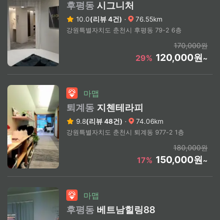
후평동
시그니처
10.0
(리뷰 4건)
·
76.55km
강원특별자치도 춘천시 후평동 79-2 6층
170,000원
120,000원
29%
~
마맵
퇴계동
지첸테라피
9.8
(리뷰 48건)
·
74.06km
강원특별자치도 춘천시 퇴계동 977-2 1층
180,000원
150,000원
17%
~
마맵
후평동
베트남힐링88