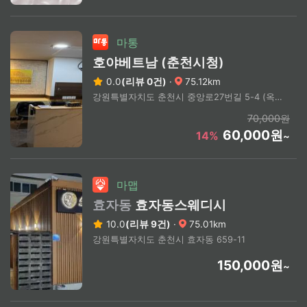
마통
호야베트남 (춘천시청)
0.0
(리뷰 0건)
·
75.12km
강원특별자치도 춘천시 중앙로27번길 5-4 (옥천동)
70,000원
60,000원
14%
~
마맵
효자동
효자동스웨디시
10.0
(리뷰 9건)
·
75.01km
강원특별자치도 춘천시 효자동 659-11
150,000원
~