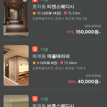
효자동
티엔스웨디시
10.0
(리뷰 14건)
·
75.31km
강원특별자치도 춘천시 효자동 646 2층
180,000원
150,000원
17%
~
마맵
퇴계동
애플테라피
9.5
(리뷰 4건)
·
73.88km
강원특별자치도 춘천시 퇴계동 1138-6
50,000원
40,000원
20%
~
마맵
퇴계동
버튼스웨디시