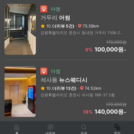
마맵
거두리
어썸
10.0
(리뷰 5건)
·
75.59km
강원특별자치도 춘천시 동내면 거두리 1108-2 2층
110,000원
100,000원
9%
~
마맵
석사동
뉴스웨디시
10.0
(리뷰 13건)
·
74.53km
강원특별자치도 춘천시 석사동 186-37 2층
170,000원
140,000원
18%
~
홈
내주변
검색
문의