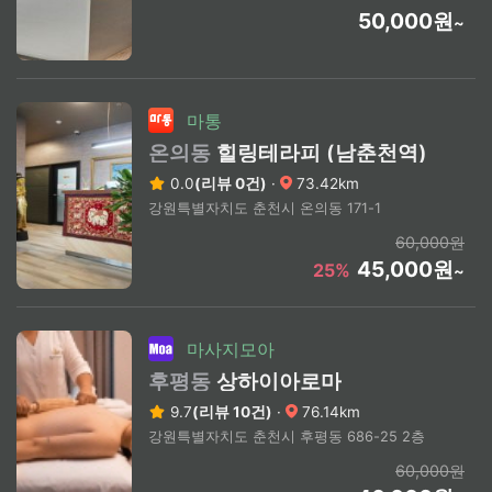
50,000원
~
마통
온의동
힐링테라피 (남춘천역)
0.0
(리뷰 0건)
·
73.42km
강원특별자치도 춘천시 온의동 171-1
60,000원
45,000원
25%
~
마사지모아
후평동
상하이아로마
9.7
(리뷰 10건)
·
76.14km
강원특별자치도 춘천시 후평동 686-25 2층
60,000원