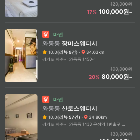
120,000원
100,000원
17%
~
마맵
와동동
장미스웨디시
10.0
(리뷰 9건)
·
34.63km
경기도 파주시 와동동 1450-1
100,000원
80,000원
20%
~
마맵
와동동
산토스웨디시
10.0
(리뷰 57건)
·
34.80km
경기도 파주시 와동동 1433 운정역 1번출구 도보 5분
130,000원