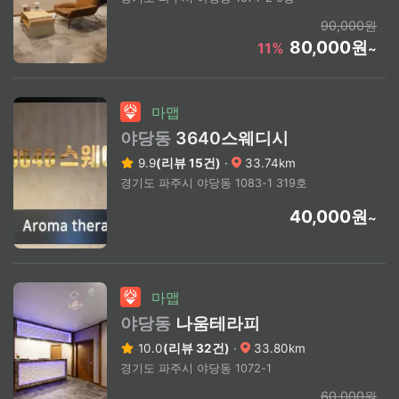
90,000원
80,000원
11%
~
마맵
야당동
3640스웨디시
9.9
(리뷰 15건)
·
33.74km
경기도 파주시 야당동 1083-1 319호
40,000원
~
마맵
야당동
나움테라피
10.0
(리뷰 32건)
·
33.80km
경기도 파주시 야당동 1072-1
60,000원