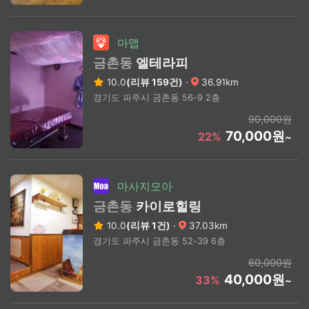
마맵
금촌동
엘테라피
10.0
(리뷰 159건)
·
36.91km
경기도 파주시 금촌동 56-9 2층
90,000원
70,000원
22%
~
마사지모아
금촌동
카이로힐링
10.0
(리뷰 1건)
·
37.03km
경기도 파주시 금촌동 52-39 6층
60,000원
40,000원
33%
~