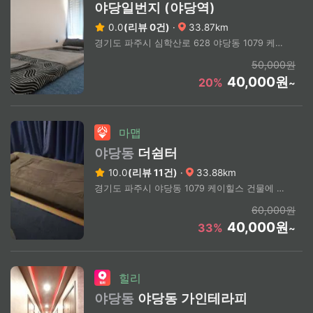
야당일번지 (야당역)
0.0
(리뷰 0건)
·
33.87km
경기도 파주시 심학산로 628 야당동 1079 케이힐스 8층 823호
50,000원
40,000원
20%
~
마맵
야당동
더쉼터
10.0
(리뷰 11건)
·
33.88km
경기도 파주시 야당동 1079 케이힐스 건물에 위치한 힐링공간
60,000원
40,000원
33%
~
힐리
야당동
야당동 가인테라피