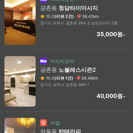
금촌동
청담타이마사지
10.0
(리뷰 2건)
·
36.42km
경기도 파주시 금촌동 990-3 삼성프라자 5층
35,000원
~
마사지모아
금촌동
노블레스시즌2
10.0
(리뷰 1건)
·
36.48km
경기도 파주시 금촌동 989-1
40,000원
~
마맵
와동동
탑테라피