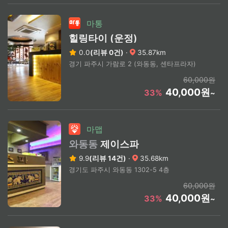
마통
힐링타이 (운정)
0.0
(리뷰 0건)
·
35.87km
경기 파주시 가람로 2 (와동동, 센타프라자)
60,000원
40,000원
33%
~
마맵
와동동
제이스파
9.9
(리뷰 14건)
·
35.68km
경기도 파주시 와동동 1302-5 4층
60,000원
40,000원
33%
~