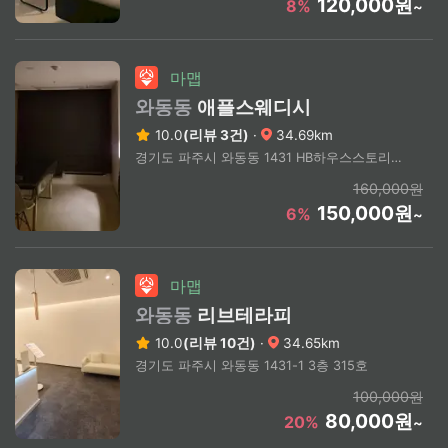
120,000원
8%
~
마맵
와동동
애플스웨디시
10.0
(리뷰 3건)
·
34.69km
경기도 파주시 와동동 1431 HB하우스스토리시티
160,000원
150,000원
6%
~
마맵
와동동
리브테라피
10.0
(리뷰 10건)
·
34.65km
경기도 파주시 와동동 1431-1 3층 315호
100,000원
80,000원
20%
~