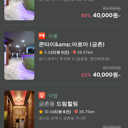
80,000원
40,000원
50%
~
마통
쿤타이&amp;아로마 (금촌)
0.0
(리뷰 0건)
·
36.57km
경기 파주시 후곡로 3 (금촌동, 현인메트로)
60,000원
40,000원
33%
~
마맵
금촌동
드림힐링
10.0
(리뷰 9건)
·
36.75km
경기도 파주시 금촌동 71-29
90,000원