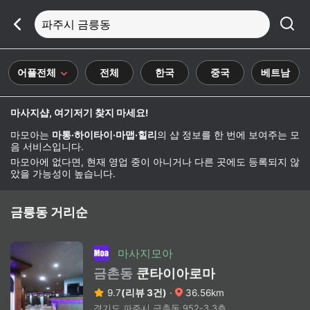
파주시 금릉동
어플전체
전체
한국
중국
베트남
마사지샵, 여기저기 찾지 마세요!
마모아는
마통·하이타이·마맵·힐리
의 샵 정보를 한 번에 보여주는 모
음 서비스입니다.
마모아에 없다면, 현재 영업 중이 아니거나 다른 곳에도 등록되지 않
았을 가능성이 높습니다.
금릉동 거리순
마사지모아
금촌동
쿤타이아로마
9.7
(리뷰 3건)
·
36.56km
경기도 파주시 금촌동 952-3 3층