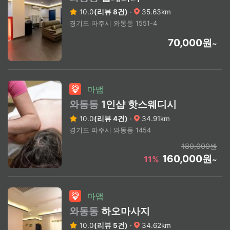
10.0
(리뷰 8건)
·
35.63km
경기도 파주시 와동동 1551-4
70,000원
~
마맵
와동동
1인샵 핫스웨디시
10.0
(리뷰 4건)
·
34.91km
경기도 파주시 와동동 1454
180,000원
160,000원
11%
~
마맵
와동동
하오마사지
10.0
(리뷰 5건)
·
34.62km