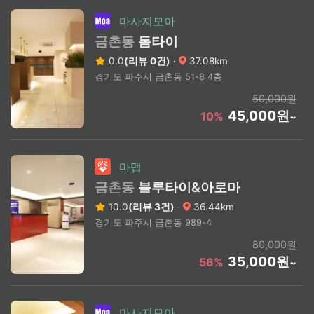
마사지모아
금촌동
돔타이
0.0
(리뷰 0건)
·
37.08km
경기도 파주시 금촌동 51-8 4층
50,000원
45,000원
10%
~
마맵
금촌동
블루타이&아로마
10.0
(리뷰 3건)
·
36.44km
경기도 파주시 금촌동 989-4
80,000원
35,000원
56%
~
마사지모아