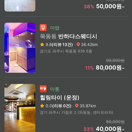
50,000원
38%
~
마맵
목동동
반하다스웨디시
9.8
(리뷰 13건)
·
36.42km
경기도 파주시 목동동 936 6층
90,000원
80,000원
11%
~
마통
힐링타이 (운정)
0.0
(리뷰 0건)
·
35.87km
경기 파주시 가람로 2 (와동동, 센타프라자)
60,000원
40,000원
33%
~