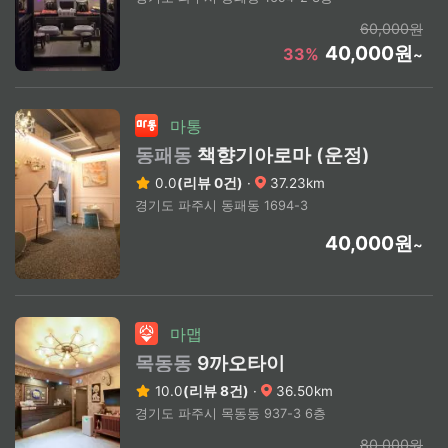
60,000원
40,000원
33%
~
마통
동패동
책향기아로마 (운정)
0.0
(리뷰 0건)
·
37.23km
경기도 파주시 동패동 1694-3
40,000원
~
마맵
목동동
9까오타이
10.0
(리뷰 8건)
·
36.50km
경기도 파주시 목동동 937-3 6층
80,000원