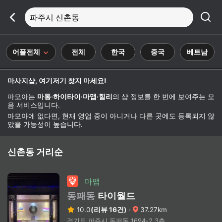
파주시 신촌동
어플전체
전체
한국
중국
베트남
마사지샵, 여기저기 찾지 마세요!
마모아는
마통·하이타이·마맵·힐리
의 샵 정보를 한 번에 보여주는 모
음 서비스입니다.
마모아에 없다면, 현재 영업 중이 아니거나 다른 곳에도 등록되지 않
았을 가능성이 높습니다.
신촌동 거리순
마맵
동패동
타이월드
10.0
(리뷰 16건)
·
37.27km
경기도 파주시 동패동 1694-2 3층