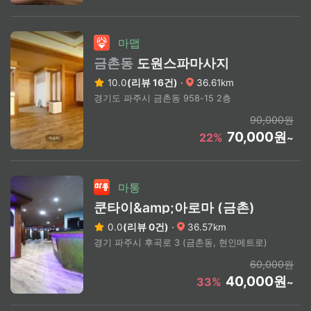
마맵
금촌동
도원스파마사지
10.0
(리뷰 16건)
·
36.61km
경기도 파주시 금촌동 958-15 2층
90,000원
70,000원
22%
~
마통
쿤타이&amp;아로마 (금촌)
0.0
(리뷰 0건)
·
36.57km
경기 파주시 후곡로 3 (금촌동, 현인메트로)
60,000원
40,000원
33%
~