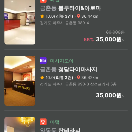
금촌동
블루타이&아로마
10.0
(리뷰 3건)
·
36.44km
경기도 파주시 금촌동 989-4
80,000원
35,000원
56%
~
마사지모아
금촌동
청담타이마사지
10.0
(리뷰 2건)
·
36.42km
경기도 파주시 금촌동 990-3 삼성프라자 5층
35,000원
~
마맵
와동동
탑테라피