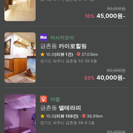
50,000원
45,000원
10%
~
마사지모아
금촌동
카이로힐링
10.0
(리뷰 1건)
·
37.03km
경기도 파주시 금촌동 52-39 6층
60,000원
40,000원
33%
~
마맵
금촌동
엘테라피
10.0
(리뷰 159건)
·
36.91km
경기도 파주시 금촌동 56-9 2층
90,000원