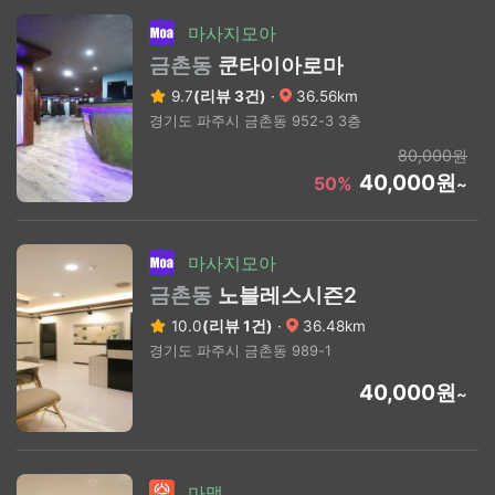
마사지모아
금촌동
쿤타이아로마
9.7
(리뷰 3건)
·
36.56km
경기도 파주시 금촌동 952-3 3층
80,000원
40,000원
50%
~
마사지모아
금촌동
노블레스시즌2
10.0
(리뷰 1건)
·
36.48km
경기도 파주시 금촌동 989-1
40,000원
~
마맵