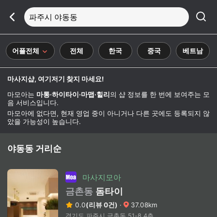
파주시 야동동
어플전체
전체
한국
중국
베트남
마사지샵, 여기저기 찾지 마세요!
마모아는
마통·하이타이·마맵·힐리
의 샵 정보를 한 번에 보여주는 모
음 서비스입니다.
마모아에 없다면, 현재 영업 중이 아니거나 다른 곳에도 등록되지 않
았을 가능성이 높습니다.
야동동 거리순
마사지모아
금촌동
돔타이
0.0
(리뷰 0건)
·
37.08km
경기도 파주시 금촌동 51-8 4층