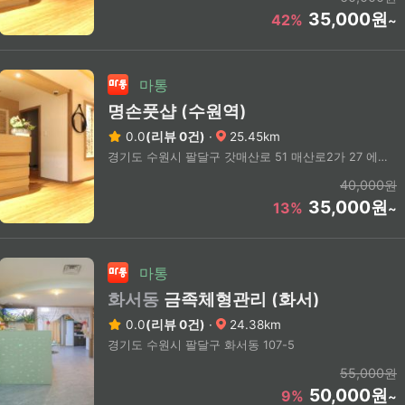
35,000원
42%
~
마통
명손풋샵 (수원역)
0.0
(리뷰 0건)
·
25.45km
경기도 수원시 팔달구 갓매산로 51 매산로2가 27 에스알프라자23차 1동 3층
40,000원
35,000원
13%
~
마통
화서동
금족체형관리 (화서)
0.0
(리뷰 0건)
·
24.38km
경기도 수원시 팔달구 화서동 107-5
55,000원
50,000원
9%
~