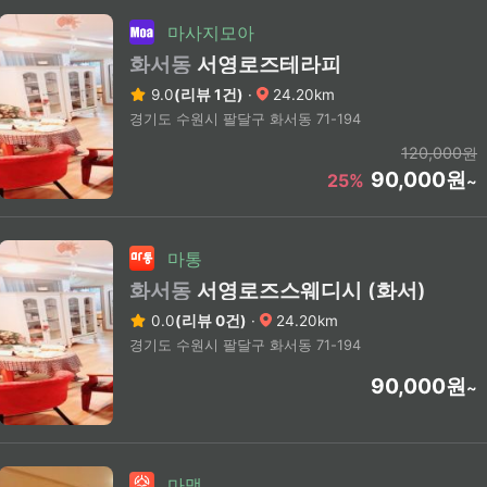
마사지모아
화서동
서영로즈테라피
9.0
(리뷰 1건)
·
24.20km
경기도 수원시 팔달구 화서동 71-194
120,000원
90,000원
25%
~
마통
화서동
서영로즈스웨디시 (화서)
0.0
(리뷰 0건)
·
24.20km
경기도 수원시 팔달구 화서동 71-194
90,000원
~
마맵