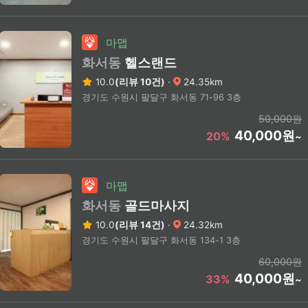
마맵
화서동
헬스랜드
10.0
(리뷰 10건)
·
24.35km
경기도 수원시 팔달구 화서동 71-96 3층
50,000원
40,000원
20%
~
마맵
화서동
골드마사지
10.0
(리뷰 14건)
·
24.32km
경기도 수원시 팔달구 화서동 134-1 3층
60,000원
40,000원
33%
~