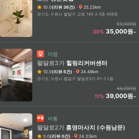
10.0
(리뷰 36건)
·
25.23km
경기도 수원시 팔달구 교동 149-2 4층 408호
50,000원
35,000원
30%
~
마맵
팔달로3가
힐링리커버센터
10.0
(리뷰 6건)
·
24.49km
경기도 수원시 팔달구 팔달로3가 97-3 2층
44,000원
39,000원
11%
~
마통
팔달로2가
홍영마사지 (수원남문)
0.0
(리뷰 0건)
·
24.33km