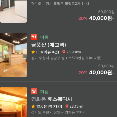
경기도 수원시 팔달구 팔달로2가 84-3
50,000원
40,000원
20%
~
마통
금풋샵 (매교역)
0.0
(리뷰 0건)
·
25.90km
경기 수원시 팔달구 정조로623번길 3 (매교동)
50,000원
40,000원
20%
~
마맵
영화동
휴스웨디시
10.0
(리뷰 71건)
·
23.15km
경기도 수원시 장안구 영화동 330-1