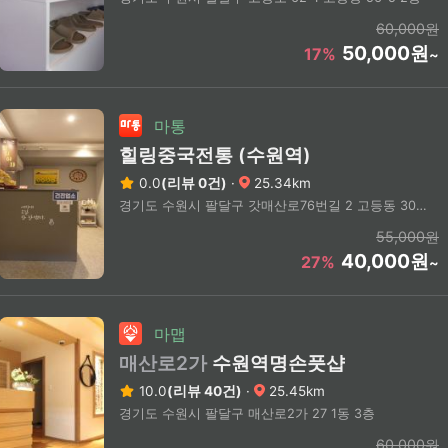
60,000원
50,000원
17%
~
마통
힐링중국전통 (수원역)
0.0
(리뷰 0건)
·
25.34km
경기도 수원시 팔달구 갓매산로76번길 2 고등동 300-10 3층
55,000원
40,000원
27%
~
마맵
매산로2가
수원역명손풋샵
10.0
(리뷰 40건)
·
25.45km
경기도 수원시 팔달구 매산로2가 27 1동 3층
60,000원