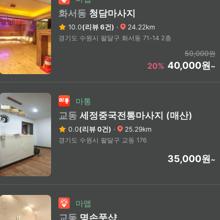
화서동
청담마사지
10.0
(리뷰 6건)
·
24.22km
경기도 수원시 팔달구 화서동 71-14 2층
50,000원
40,000원
20%
~
마통
교동
세정중국전통마사지 (매산)
0.0
(리뷰 0건)
·
25.29km
경기도 수원시 팔달구 교동 176
35,000원
~
마맵
교동
명손풋샵