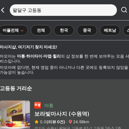
팔달구 고등동
어플전체
전체
한국
중국
베트남
마사지샵, 여기저기 찾지 마세요!
마모아는
마통·하이타이·마맵·힐리
의 샵 정보를 한 번에 보여주는 모음 
비스입니다.
마모아에 없다면, 현재 영업 중이 아니거나 다른 곳에도 등록되지 않았을
가능성이 높습니다.
고등동 거리순
마통
보라빛마사지 (수원역)
0.0
(리뷰 0건)
·
24.98km
경기도 수원시 팔달구 고등로 62-1 고등동 56-5 2층