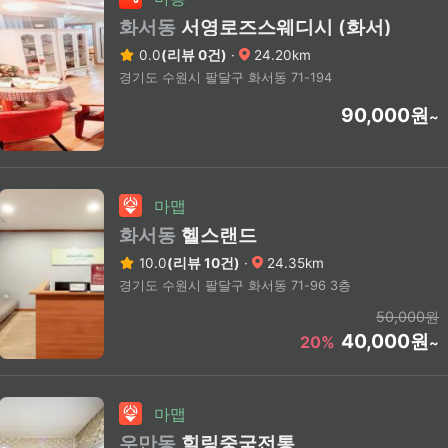
화서동
서영로즈스웨디시 (화서)
0.0
(리뷰 0건)
·
24.20km
경기도 수원시 팔달구 화서동 71-194
90,000원
~
마맵
화서동
헬스랜드
10.0
(리뷰 10건)
·
24.35km
경기도 수원시 팔달구 화서동 71-96 3층
50,000원
40,000원
20%
~
마맵
우만동
힐링중국전통