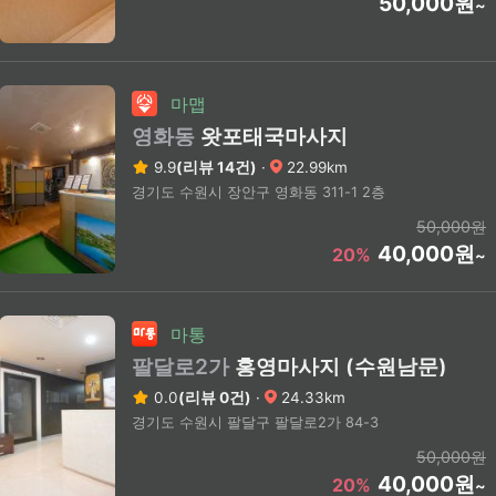
50,000원
~
마맵
영화동
왓포태국마사지
9.9
(리뷰 14건)
·
22.99km
경기도 수원시 장안구 영화동 311-1 2층
50,000원
40,000원
20%
~
마통
팔달로2가
홍영마사지 (수원남문)
0.0
(리뷰 0건)
·
24.33km
경기도 수원시 팔달구 팔달로2가 84-3
50,000원
40,000원
20%
~