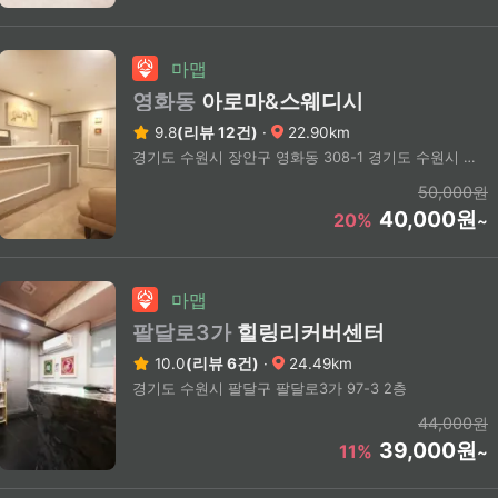
마맵
영화동
아로마&스웨디시
9.8
(리뷰 12건)
·
22.90km
경기도 수원시 장안구 영화동 308-1 경기도 수원시 장안구 정조로 941 3층 330호
50,000원
40,000원
20%
~
마맵
팔달로3가
힐링리커버센터
10.0
(리뷰 6건)
·
24.49km
경기도 수원시 팔달구 팔달로3가 97-3 2층
44,000원
39,000원
11%
~