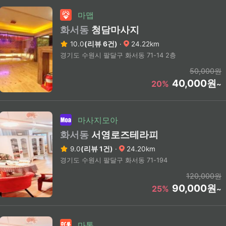
마맵
화서동
청담마사지
10.0
(리뷰 6건)
·
24.22km
경기도 수원시 팔달구 화서동 71-14 2층
50,000원
40,000원
20%
~
마사지모아
화서동
서영로즈테라피
9.0
(리뷰 1건)
·
24.20km
경기도 수원시 팔달구 화서동 71-194
120,000원
90,000원
25%
~
마통