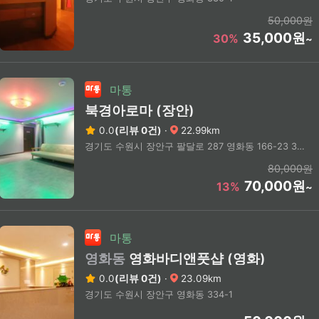
50,000원
35,000원
30%
~
마통
북경아로마 (장안)
0.0
(리뷰 0건)
·
22.99km
경기도 수원시 장안구 팔달로 287 영화동 166-23 3층
80,000원
70,000원
13%
~
마통
영화동
영화바디앤풋샵 (영화)
0.0
(리뷰 0건)
·
23.09km
경기도 수원시 장안구 영화동 334-1