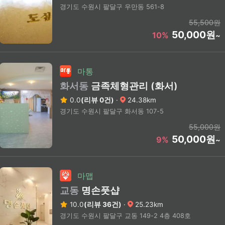
경기도 수원시 팔달구 우만동 561-8
55,500원
50,000원
10%
~
마통
화서동
금족체형관리 (화서)
0.0
(리뷰 0건)
·
24.38km
경기도 수원시 팔달구 화서동 107-5
55,000원
50,000원
9%
~
마맵
교동
명손풋샵
10.0
(리뷰 36건)
·
25.23km
경기도 수원시 팔달구 교동 149-2 4층 408호