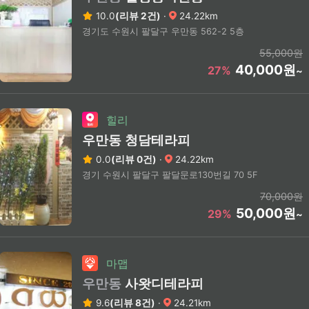
10.0
(리뷰 2건)
·
24.22km
경기도 수원시 팔달구 우만동 562-2 5층
55,000원
40,000원
27%
~
힐리
우만동 청담테라피
0.0
(리뷰 0건)
·
24.22km
경기 수원시 팔달구 팔달문로130번길 70 5F
70,000원
50,000원
29%
~
마맵
우만동
사왓디테라피
9.6
(리뷰 8건)
·
24.21km