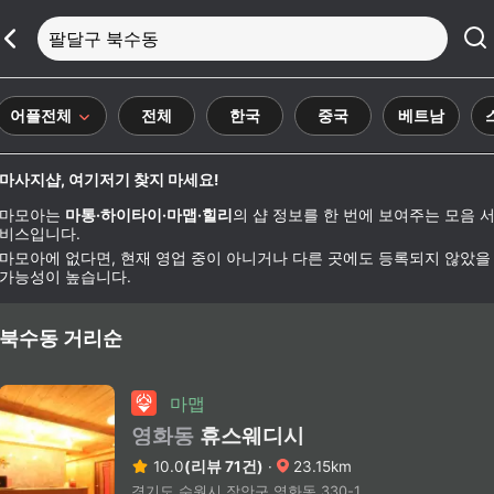
팔달구 북수동
어플전체
전체
한국
중국
베트남
마사지샵, 여기저기 찾지 마세요!
마모아는
마통·하이타이·마맵·힐리
의 샵 정보를 한 번에 보여주는 모음 
비스입니다.
마모아에 없다면, 현재 영업 중이 아니거나 다른 곳에도 등록되지 않았을
가능성이 높습니다.
북수동 거리순
마맵
영화동
휴스웨디시
10.0
(리뷰 71건)
·
23.15km
경기도 수원시 장안구 영화동 330-1