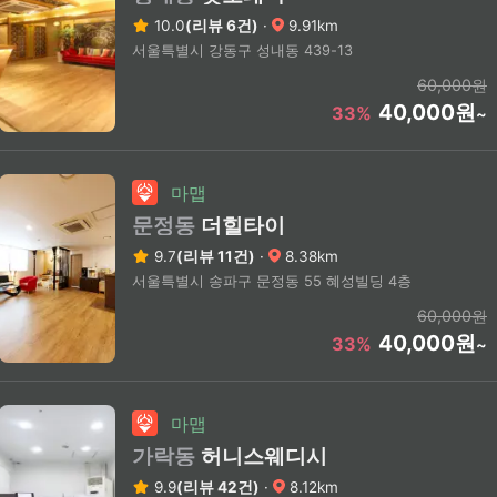
10.0
(리뷰 6건)
·
9.91km
서울특별시 강동구 성내동 439-13
60,000원
40,000원
33%
~
마맵
문정동
더힐타이
9.7
(리뷰 11건)
·
8.38km
서울특별시 송파구 문정동 55 혜성빌딩 4층
60,000원
40,000원
33%
~
마맵
가락동
허니스웨디시
9.9
(리뷰 42건)
·
8.12km