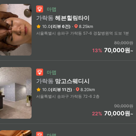
마맵
가락동
헤븐힐링타이
10.0
(리뷰 6건)
·
8.25km
서울특별시 송파구 가락동 57-6 경찰병원역 도보 1분
80,000원
70,000원
13%
~
마맵
가락동
망고스웨디시
10.0
(리뷰 11건)
·
8.20km
서울특별시 송파구 가락동 72-6 2층
90,000원
70,000원
22%
~
마맵