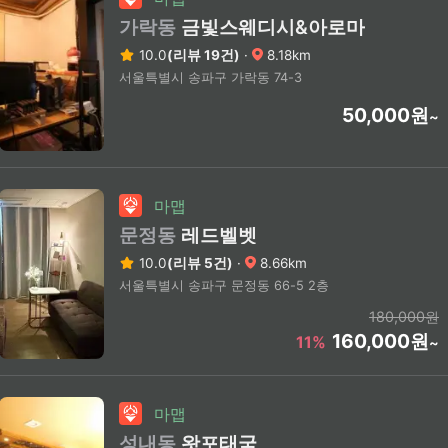
가락동
금빛스웨디시&아로마
10.0
(리뷰 19건)
·
8.18km
서울특별시 송파구 가락동 74-3
50,000원
~
마맵
문정동
레드벨벳
10.0
(리뷰 5건)
·
8.66km
서울특별시 송파구 문정동 66-5 2층
180,000원
160,000원
11%
~
마맵
성내동
왓포태국