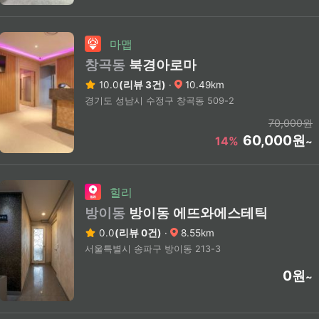
마맵
창곡동
북경아로마
10.0
(리뷰 3건)
·
10.49km
경기도 성남시 수정구 창곡동 509-2
70,000원
60,000원
14%
~
힐리
방이동
방이동 에뜨와에스테틱
0.0
(리뷰 0건)
·
8.55km
서울특별시 송파구 방이동 213-3
0원
~