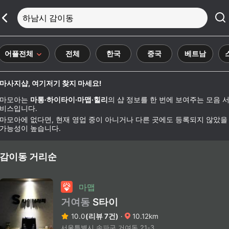
하남시 감이동
어플전체
전체
한국
중국
베트남
마사지샵, 여기저기 찾지 마세요!
마모아는
마통·하이타이·마맵·힐리
의 샵 정보를 한 번에 보여주는 모음 
비스입니다.
마모아에 없다면, 현재 영업 중이 아니거나 다른 곳에도 등록되지 않았을
가능성이 높습니다.
감이동 거리순
마맵
거여동
S타이
10.0
(리뷰 7건)
·
10.12km
서울특별시 송파구 거여동 21-3