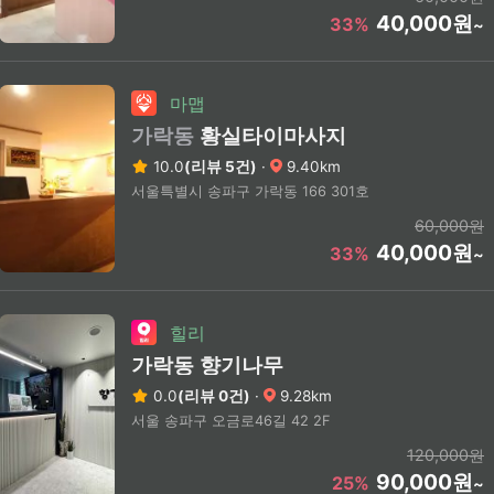
40,000원
33%
~
마맵
가락동
황실타이마사지
10.0
(리뷰 5건)
·
9.40km
서울특별시 송파구 가락동 166 301호
60,000원
40,000원
33%
~
힐리
가락동 향기나무
0.0
(리뷰 0건)
·
9.28km
서울 송파구 오금로46길 42 2F
120,000원
90,000원
25%
~