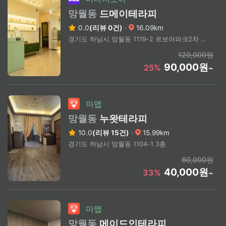
망월동
드메이테라피
0.0
(리뷰 0건)
·
16.09km
경기도 하남시 망월동 1119-2 르보아파크2차 311호
120,000원
90,000원
25%
~
마맵
망월동
누왓테라피
10.0
(리뷰 15건)
·
15.99km
경기도 하남시 망월동 1104-1 3층
60,000원
40,000원
33%
~
마맵
망월동
메이드인테라피