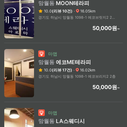
망월동
MOON테라피
10.0
(리뷰 10건)
·
16.05km
경기도 하남시 망월동 1098-1 에코브릿지2 2층 203호
50,000원
~
마맵
망월동
에코ME테라피
10.0
(리뷰 17건)
·
16.02km
경기도 하남시 망월동 1098-1 에코브리지2 2층
50,000원
~
마맵
망월동
LA스웨디시