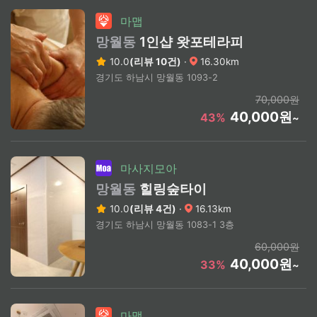
마맵
망월동
1인샵 왓포테라피
10.0
(리뷰 10건)
·
16.30km
경기도 하남시 망월동 1093-2
70,000원
40,000원
43%
~
마사지모아
망월동
힐링숲타이
10.0
(리뷰 4건)
·
16.13km
경기도 하남시 망월동 1083-1 3층
60,000원
40,000원
33%
~
마맵