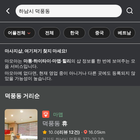
하남시 덕풍동
어플전체
전체
한국
중국
베트남
마사지샵, 여기저기 찾지 마세요!
마모아는
마통·하이타이·마맵·힐리
의 샵 정보를 한 번에 보여주는 모
음 서비스입니다.
마모아에 없다면, 현재 영업 중이 아니거나 다른 곳에도 등록되지 않
았을 가능성이 높습니다.
덕풍동 거리순
마맵
덕풍동
휴
10.0
(리뷰 12건)
·
16.05km
경기도 하남시 덕풍동 372-30 2층