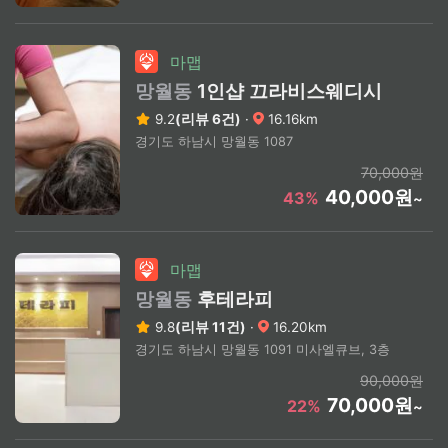
마맵
망월동
1인샵 끄라비스웨디시
9.2
(리뷰 6건)
·
16.16km
경기도 하남시 망월동 1087
70,000원
40,000원
43%
~
마맵
망월동
후테라피
9.8
(리뷰 11건)
·
16.20km
경기도 하남시 망월동 1091 미사엘큐브, 3층
90,000원
70,000원
22%
~