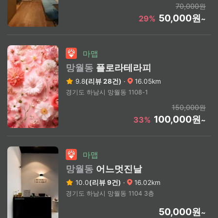
70,000원
50,000원
29%
~
마맵
망월동
플로라테라피
9.8
(리뷰 28건)
·
16.05km
경기도 하남시 망월동 1108-1
150,000원
100,000원
33%
~
마맵
망월동
어느멋진날
10.0
(리뷰 9건)
·
16.02km
경기도 하남시 망월동 1104 3층
50,000원
~