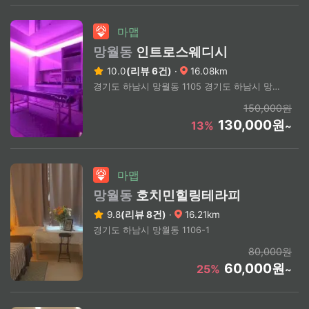
마맵
망월동
인트로스웨디시
10.0
(리뷰 6건)
·
16.08km
경기도 하남시 망월동 1105 경기도 하남시 망월동 (상세 주소 문의) / 미사역 1번 출구 인근
150,000원
130,000원
13%
~
마맵
망월동
호치민힐링테라피
9.8
(리뷰 8건)
·
16.21km
경기도 하남시 망월동 1106-1
80,000원
60,000원
25%
~