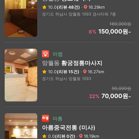
10.0
(리뷰 48건)
·
16.29km
경기도 하남시 망월동 1093 경서타워 7층
160,000원
150,000원
6%
~
마맵
망월동
황궁정통마사지
10.0
(리뷰 15건)
·
16.27km
경기도 하남시 망월동 1093
90,000원
70,000원
22%
~
마통
아름중국전통 (미사)
0.0
(리뷰 0건)
·
16.19km