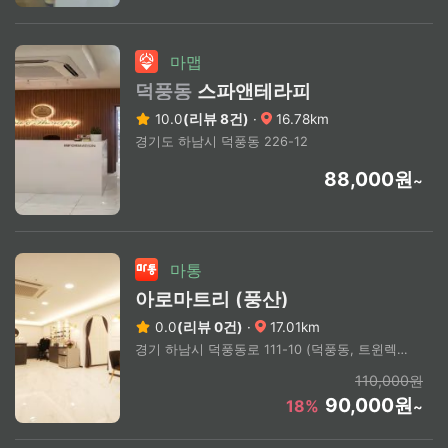
마맵
덕풍동
스파앤테라피
10.0
(리뷰 8건)
·
16.78km
경기도 하남시 덕풍동 226-12
88,000원
~
마통
아로마트리 (풍산)
0.0
(리뷰 0건)
·
17.01km
경기 하남시 덕풍동로 111-10 (덕풍동, 트윈렉스1)
110,000원
90,000원
18%
~