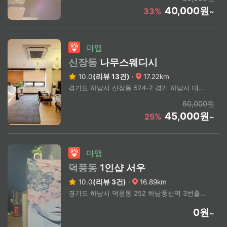
40,000원
33%
~
마맵
신장동
나무스웨디시
10.0
(리뷰 13건)
·
17.22km
경기도 하남시 신장동 524-2 경기 하남시 대청로 하남시청 인근
60,000원
45,000원
25%
~
마맵
덕풍동
1인샵 서우
10.0
(리뷰 3건)
·
16.89km
경기도 하남시 덕풍동 252 하남풍산역 3번출구 도보3분
0원
~