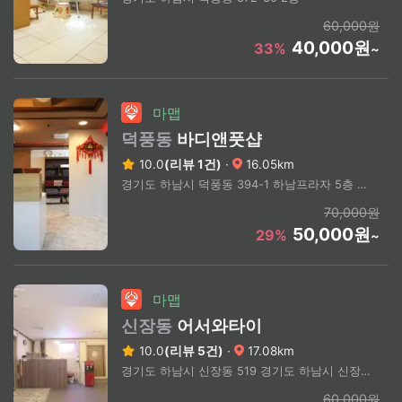
60,000원
40,000원
33%
~
마맵
덕풍동
바디앤풋샵
10.0
(리뷰 1건)
·
16.05km
경기도 하남시 덕풍동 394-1 하남프라자 5층 505호
70,000원
50,000원
29%
~
마맵
신장동
어서와타이
10.0
(리뷰 5건)
·
17.08km
경기도 하남시 신장동 519 경기도 하남시 신장동 519 2층 203호
60,000원