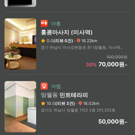
마통
홍콩마사지 (미사역)
0.0
(리뷰 0건)
·
16.22km
경기 하남시 미사강변동로 81 (망월동, 미사역 큐브앤 타워)
100,000원
70,000원
30%
~
마맵
망월동
민트테라피
10.0
(리뷰 3건)
·
16.02km
경기도 하남시 망월동 1102 2층 201,202호
50,000원
~