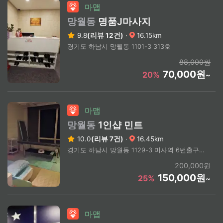
마맵
망월동
명품J마사지
9.8
(리뷰 12건)
·
16.15km
경기도 하남시 망월동 1101-3 313호
88,000원
70,000원
20%
~
마맵
망월동
1인샵 민트
10.0
(리뷰 7건)
·
16.45km
경기도 하남시 망월동 1129-3 미사역 6번출구 도보 3분
200,000원
150,000원
25%
~
마맵