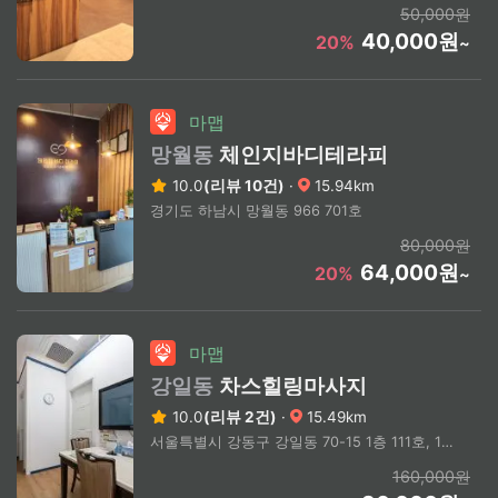
50,000원
40,000원
20%
~
마맵
망월동
체인지바디테라피
10.0
(리뷰 10건)
·
15.94km
경기도 하남시 망월동 966 701호
80,000원
64,000원
20%
~
마맵
강일동
차스힐링마사지
10.0
(리뷰 2건)
·
15.49km
서울특별시 강동구 강일동 70-15 1층 111호, 112호
160,000원