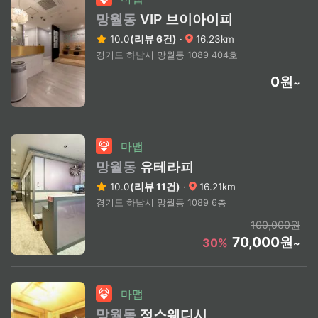
망월동
VIP 브이아이피
10.0
(리뷰 6건)
·
16.23km
경기도 하남시 망월동 1089 404호
0원
~
마맵
망월동
유테라피
10.0
(리뷰 11건)
·
16.21km
경기도 하남시 망월동 1089 6층
100,000원
70,000원
30%
~
마맵
망월동
정스웨디시