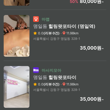
80,000원
50%
~
마맵
명일동
힐링왓포타이 (명일역)
0.0
(리뷰 0건)
·
11.98km
서울특별시 강동구 명일동 328-1
35,000원
~
마사지모아
명일동
힐링왓포타이
0.0
(리뷰 0건)
·
11.98km
서울특별시 강동구 명일동 328-1
35,000원
~