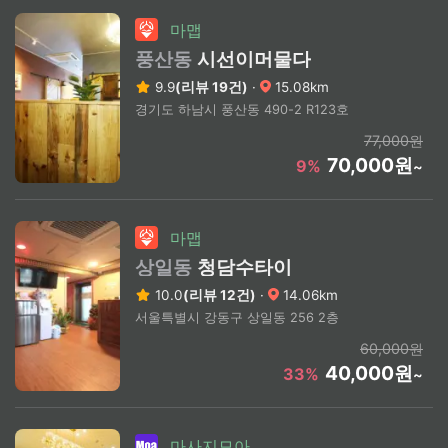
마맵
풍산동
시선이머물다
9.9
(리뷰 19건)
·
15.08km
경기도 하남시 풍산동 490-2 R123호
77,000원
70,000원
9%
~
마맵
상일동
청담수타이
10.0
(리뷰 12건)
·
14.06km
서울특별시 강동구 상일동 256 2층
60,000원
40,000원
33%
~
마사지모아