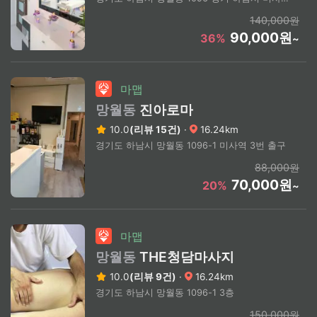
140,000원
90,000원
36%
~
마맵
망월동
진아로마
10.0
(리뷰 15건)
·
16.24km
경기도 하남시 망월동 1096-1 미사역 3번 출구
88,000원
70,000원
20%
~
마맵
망월동
THE청담마사지
10.0
(리뷰 9건)
·
16.24km
경기도 하남시 망월동 1096-1 3층
150,000원