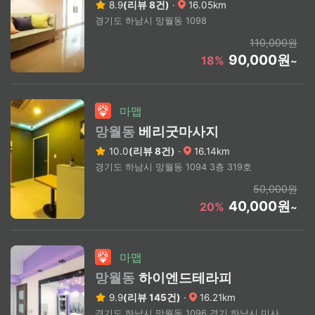
8.9
(리뷰 8건)
·
16.05km
경기도 하남시 망월동 1098
110,000원
90,000원
18%
~
마맵
망월동
베리굿마사지
10.0
(리뷰 8건)
·
16.14km
경기도 하남시 망월동 1094 3층 319호
50,000원
40,000원
20%
~
마맵
망월동
하이엔드테라피
9.9
(리뷰 145건)
·
16.21km
경기도 하남시 망월동 1096 경기 하남시 미사강변중앙로204번길 22