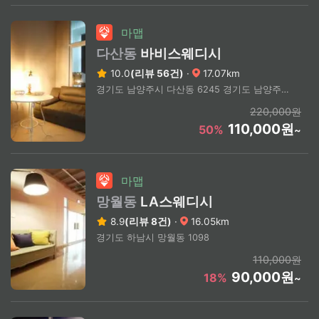
마맵
다산동
바비스웨디시
10.0
(리뷰 56건)
·
17.07km
경기도 남양주시 다산동 6245 경기도 남양주시 다산지금로
220,000원
110,000원
50%
~
마맵
망월동
LA스웨디시
8.9
(리뷰 8건)
·
16.05km
경기도 하남시 망월동 1098
110,000원
90,000원
18%
~