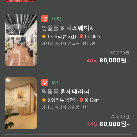
마맵
망월동
허니스웨디시
10.0
(리뷰 5건)
·
16.10km
경기도 하남시 망월동 1111 3층
150,000원
90,000원
40%
~
마맵
망월동
황제테라피
9.9
(리뷰 19건)
·
16.13km
경기도 하남시 망월동 1112
70,000원
60,000원
14%
~