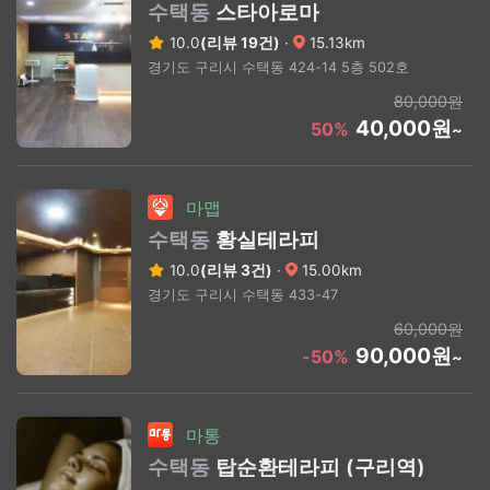
수택동
스타아로마
10.0
(리뷰 19건)
·
15.13km
경기도 구리시 수택동 424-14 5층 502호
80,000원
40,000원
50%
~
마맵
수택동
황실테라피
10.0
(리뷰 3건)
·
15.00km
경기도 구리시 수택동 433-47
60,000원
90,000원
-50%
~
마통
수택동
탑순환테라피 (구리역)