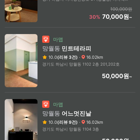
100,000원
70,000원
30%
~
마맵
망월동
민트테라피
10.0
(리뷰 3건)
·
16.02km
경기도 하남시 망월동 1102 2층 201,202호
50,000원
~
마맵
망월동
어느멋진날
10.0
(리뷰 9건)
·
16.02km
경기도 하남시 망월동 1104 3층