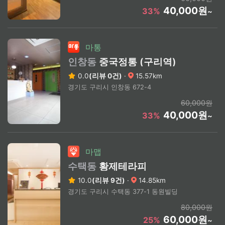
40,000원
33%
~
마통
인창동
중국정통 (구리역)
0.0
(리뷰 0건)
·
15.57km
경기도 구리시 인창동 672-4
60,000원
40,000원
33%
~
마맵
수택동
황제테라피
10.0
(리뷰 9건)
·
14.85km
경기도 구리시 수택동 377-1 동원빌딩
80,000원
60,000원
25%
~