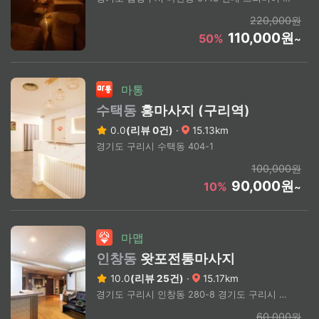
220,000원
110,000원
50%
~
마통
수택동
홍마사지 (구리역)
0.0
(리뷰 0건)
·
15.13km
경기도 구리시 수택동 404-1
100,000원
90,000원
10%
~
마맵
인창동
왓포전통마사지
10.0
(리뷰 25건)
·
15.17km
경기도 구리시 인창동 280-8 경기도 구리시 경춘로 221 3층
60,000원