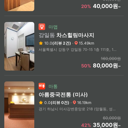
40,000원
20%
~
마맵
강일동
차스힐링마사지
10.0
(리뷰 2건)
·
15.49km
서울특별시 강동구 강일동 70-15 1층 111호, 112호
160,000원
80,000원
50%
~
마통
아름중국전통 (미사)
0.0
(리뷰 0건)
·
16.19km
경기 하남시 미사강변중앙로 218 (망월동, 성산타워)
60,000원
35,000원
42%
~