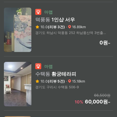
마맵
덕풍동
1인샵 서우
10.0
(리뷰 3건)
·
16.89km
경기도 하남시 덕풍동 252 하남풍산역 3번출구 도보3분
0원
~
마맵
수택동
황궁테라피
10.0
(리뷰 5건)
·
15.18km
경기도 구리시 수택동 506-9
66,500원
60,000원
10%
~