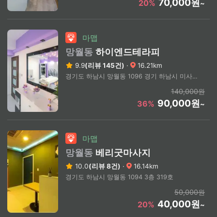
70,000원
20%
~
마맵
망월동
하이엔드테라피
9.9
(리뷰 145건)
·
16.21km
경기도 하남시 망월동 1096 경기 하남시 미사강변중앙로204번길 22
140,000원
90,000원
36%
~
마맵
망월동
베리굿마사지
10.0
(리뷰 8건)
·
16.14km
경기도 하남시 망월동 1094 3층 319호
50,000원
40,000원
20%
~