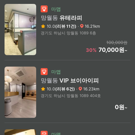
마맵
망월동
유테라피
10.0
(리뷰 11건)
·
16.21km
경기도 하남시 망월동 1089 6층
100,000원
70,000원
30%
~
마맵
망월동
VIP 브이아이피
10.0
(리뷰 6건)
·
16.23km
경기도 하남시 망월동 1089 404호
0원
~
마맵