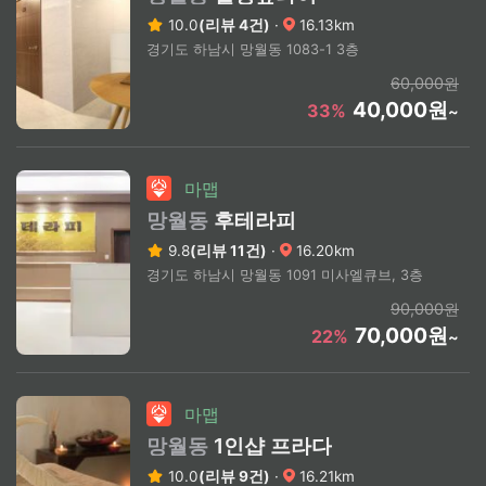
10.0
(리뷰 4건)
·
16.13km
경기도 하남시 망월동 1083-1 3층
60,000원
40,000원
33%
~
마맵
망월동
후테라피
9.8
(리뷰 11건)
·
16.20km
경기도 하남시 망월동 1091 미사엘큐브, 3층
90,000원
70,000원
22%
~
마맵
망월동
1인샵 프라다
10.0
(리뷰 9건)
·
16.21km