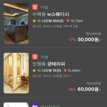
마맵
수택동
w스웨디시
10.0
(리뷰 450건)
·
14.75km
경기도 구리시 수택동 376-8 3층
60,000원
50,000원
17%
~
마맵
인창동
궁테라피
10.0
(리뷰 10건)
·
15.46km
경기도 구리시 인창동 321-1
70,000원
60,000원
14%
~
마사지모아