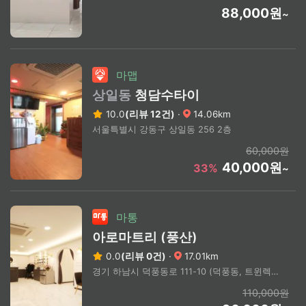
88,000원
~
마맵
상일동
청담수타이
10.0
(리뷰 12건)
·
14.06km
서울특별시 강동구 상일동 256 2층
60,000원
40,000원
33%
~
마통
아로마트리 (풍산)
0.0
(리뷰 0건)
·
17.01km
경기 하남시 덕풍동로 111-10 (덕풍동, 트윈렉스1)
110,000원