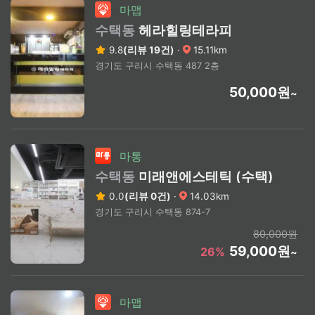
마맵
수택동
헤라힐링테라피
9.8
(리뷰 19건)
·
15.11km
경기도 구리시 수택동 487 2층
50,000원
~
마통
수택동
미래앤에스테틱 (수택)
0.0
(리뷰 0건)
·
14.03km
경기도 구리시 수택동 874-7
80,000원
59,000원
26%
~
마맵