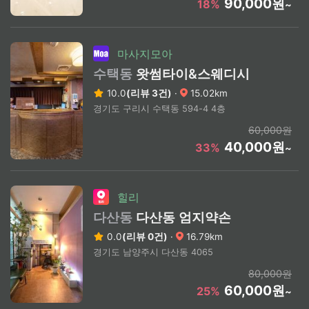
90,000원
18%
~
마사지모아
수택동
왓썸타이&스웨디시
10.0
(리뷰 3건)
·
15.02km
경기도 구리시 수택동 594-4 4층
60,000원
40,000원
33%
~
힐리
다산동
다산동 엄지약손
0.0
(리뷰 0건)
·
16.79km
경기도 남양주시 다산동 4065
80,000원
60,000원
25%
~