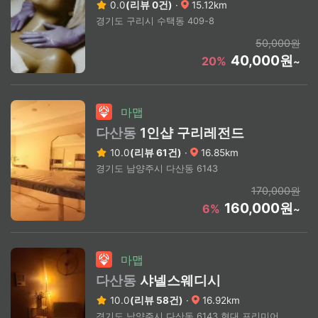
0.0
(리뷰 0건)
·
15.12km
경기도 구리시 수택동 409-8
50,000원
40,000원
20%
~
마맵
다산동
1인샵 구리레전드
10.0
(리뷰 61건)
·
16.85km
경기도 남양주시 다산동 6143
170,000원
160,000원
6%
~
마맵
다산동
샤넬스웨디시
10.0
(리뷰 58건)
·
16.92km
경기도 남양주시 다산동 6143 현대 프리미어 캠퍼스 C동