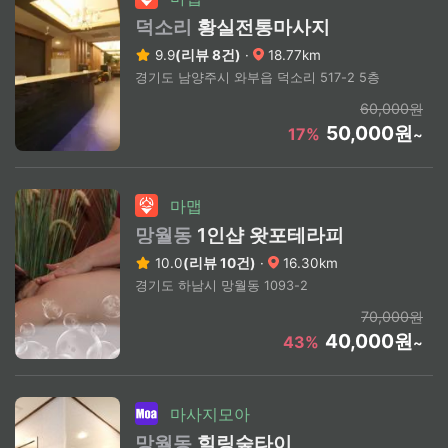
덕소리
황실전통마사지
9.9
(리뷰 8건)
·
18.77km
경기도 남양주시 와부읍 덕소리 517-2 5층
60,000원
50,000원
17%
~
마맵
망월동
1인샵 왓포테라피
10.0
(리뷰 10건)
·
16.30km
경기도 하남시 망월동 1093-2
70,000원
40,000원
43%
~
마사지모아
망월동
힐링숲타이