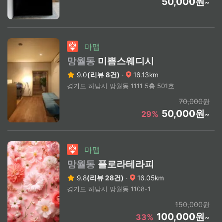
50,000원
~
마맵
망월동
미쁨스웨디시
9.0
(리뷰 8건)
·
16.13km
경기도 하남시 망월동 1111 5층 501호
70,000원
50,000원
29%
~
마맵
망월동
플로라테라피
9.8
(리뷰 28건)
·
16.05km
경기도 하남시 망월동 1108-1
150,000원
100,000원
33%
~