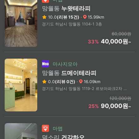
망월동
누왓테라피
10.0
(리뷰 15건)
·
15.99km
경기도 하남시 망월동 1104-1 3층
60,000원
40,000원
33%
~
마사지모아
망월동
드메이테라피
0.0
(리뷰 0건)
·
16.09km
경기도 하남시 망월동 1119-2 르보아파크2차 311호
120,000원
90,000원
25%
~
마맵
덕소리
건강하오