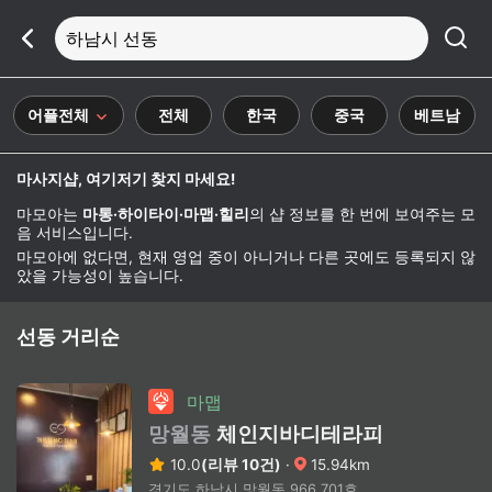
하남시 선동
어플전체
전체
한국
중국
베트남
마사지샵, 여기저기 찾지 마세요!
마모아는
마통·하이타이·마맵·힐리
의 샵 정보를 한 번에 보여주는 모
음 서비스입니다.
마모아에 없다면, 현재 영업 중이 아니거나 다른 곳에도 등록되지 않
았을 가능성이 높습니다.
선동 거리순
마맵
망월동
체인지바디테라피
10.0
(리뷰 10건)
·
15.94km
경기도 하남시 망월동 966 701호