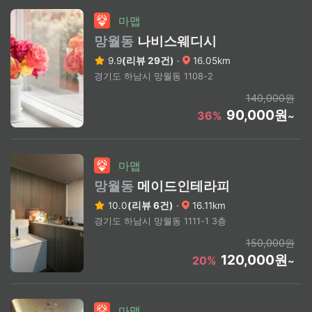
마맵
망월동
나비스웨디시
9.9
(리뷰 29건)
·
16.05km
경기도 하남시 망월동 1108-2
140,000원
90,000원
36%
~
마맵
망월동
메이드인테라피
10.0
(리뷰 6건)
·
16.11km
경기도 하남시 망월동 1111-1 3층
150,000원
120,000원
20%
~
마맵