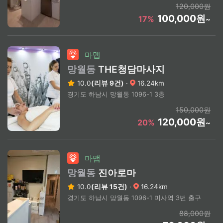
120,000원
100,000원
17%
~
마맵
망월동
THE청담마사지
10.0
(리뷰 9건)
·
16.24km
경기도 하남시 망월동 1096-1 3층
150,000원
120,000원
20%
~
마맵
망월동
진아로마
10.0
(리뷰 15건)
·
16.24km
경기도 하남시 망월동 1096-1 미사역 3번 출구
88,000원