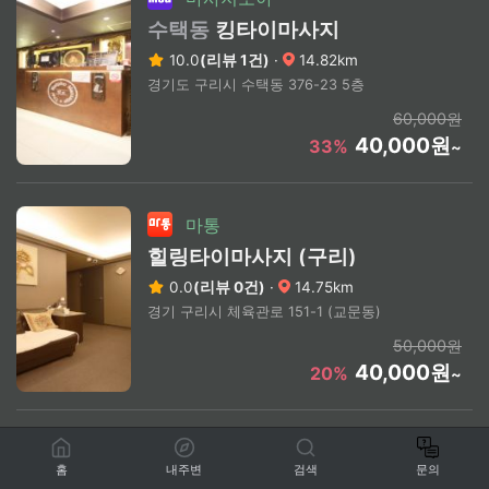
수택동
킹타이마사지
10.0
(리뷰 1건)
·
14.82km
경기도 구리시 수택동 376-23 5층
60,000원
40,000원
33%
~
마통
힐링타이마사지 (구리)
0.0
(리뷰 0건)
·
14.75km
경기 구리시 체육관로 151-1 (교문동)
50,000원
40,000원
20%
~
마맵
홈
내주변
검색
문의
덕풍동
바디앤풋샵