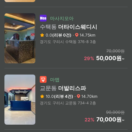
마사지모아
수택동
더타이스웨디시
0.0
(리뷰 0건)
·
14.75km
경기도 구리시 수택동 376-8 3층
70,000원
50,000원
29%
~
마맵
교문동
더발리스파
10.0
(리뷰 4건)
·
14.70km
경기도 구리시 교문동 734-4 2층
90,000원
70,000원
22%
~