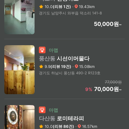
10.0
(리뷰 1건)
·
19.43km
경기도 남양주시 와부읍 덕소리 141-8
50,000원
~
마맵
풍산동
시선이머물다
9.9
(리뷰 19건)
·
15.08km
경기도 하남시 풍산동 490-2 R123호
77,000원
70,000원
9%
~
마맵
다산동
로미테라피
10.0
(리뷰 86건)
·
16.57km