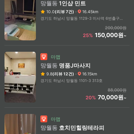
망월동
1인샵 민트
10.0
(리뷰 7건)
·
16.45km
경기도 하남시 망월동 1129-3 미사역 6번출구 도보 3분
200,000원
150,000원
25%
~
마맵
망월동
명품J마사지
9.8
(리뷰 12건)
·
16.15km
경기도 하남시 망월동 1101-3 313호
88,000원
70,000원
20%
~
마맵
망월동
호치민힐링테라피