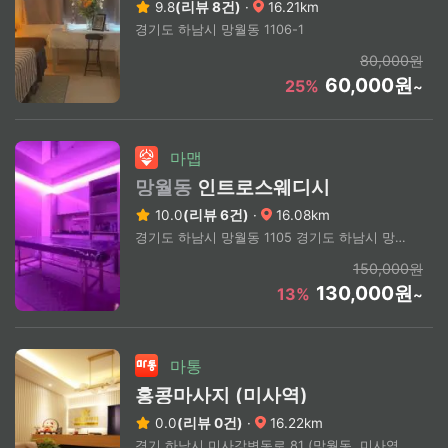
9.8
(리뷰 8건)
·
16.21km
경기도 하남시 망월동 1106-1
80,000원
60,000원
25%
~
마맵
망월동
인트로스웨디시
10.0
(리뷰 6건)
·
16.08km
경기도 하남시 망월동 1105 경기도 하남시 망월동 (상세 주소 문의) / 미사역 1번 출구 인근
150,000원
130,000원
13%
~
마통
홍콩마사지 (미사역)
0.0
(리뷰 0건)
·
16.22km
경기 하남시 미사강변동로 81 (망월동, 미사역 큐브앤 타워)