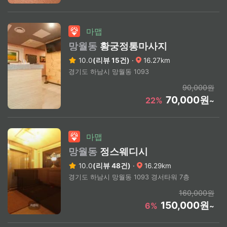
마맵
망월동
황궁정통마사지
10.0
(리뷰 15건)
·
16.27km
경기도 하남시 망월동 1093
90,000원
70,000원
22%
~
마맵
망월동
정스웨디시
10.0
(리뷰 48건)
·
16.29km
경기도 하남시 망월동 1093 경서타워 7층
160,000원
150,000원
6%
~