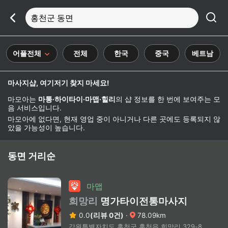
홍천군 동면
어플전체
전체
한국
중국
베트남
마사지샵, 여기저기 찾지 마세요!
마모아는
마통·하이타이·마맵·힐리
의 샵 정보를 한 번에 보여주는 모
음 서비스입니다.
마모아에 없다면, 현재 영업 중이 아니거나 다른 곳에도 등록되지 않
았을 가능성이 높습니다.
동면 거리순
마맵
희망리
명가타이전통마사지
0.0
(리뷰 0건)
·
78.09km
강원특별자치도 홍천군 홍천읍 희망리 329-8 2층