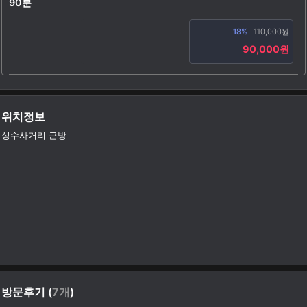
90분
18%
110,000원
90,000원
위치정보
성수사거리 근방
방문후기 (
7개
)