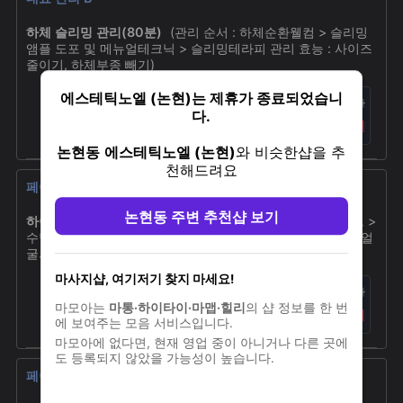
하체 슬리밍 관리(80분)
(관리 순서 : 하체순환웰컴 > 슬리밍
앰플 도포 및 메뉴얼테크닉 > 슬리밍테라피 관리 효능 : 사이즈
줄이기, 하체부종 빼기)
에스테틱노엘 (논현)는 제휴가 종료되었습니
34%
180,000원
다.
119,000원
논현동
에스테틱노엘 (논현)
와 비슷한샵을 추
천해드려요
페이스 관리 A
논현동 주변 추천샵 보기
하이푸 동안관리 1000샷(40분)
(관리 순서 : 클렌징 > 체크 >
수딩 > 하이푸 2000샷 > 영양 라스트 케어 관리 효능 : 동안 얼
굴의 완성)
마사지샵, 여기저기 찾지 마세요!
0%
80,000원
마모아는
마통·하이타이·마맵·힐리
의 샵 정보를 한 번
80,000원
에 보여주는 모음 서비스입니다.
마모아에 없다면, 현재 영업 중이 아니거나 다른 곳에
도 등록되지 않았을 가능성이 높습니다.
페이스 관리 B