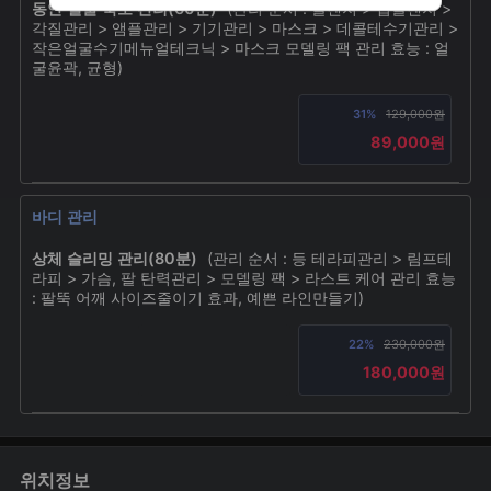
동안 얼굴 축소 관리(60분)
(관리 순서 : 클렌져 > 딥클렌져 >
각질관리 > 앰플관리 > 기기관리 > 마스크 > 데콜테수기관리 >
작은얼굴수기메뉴얼테크닉 > 마스크 모델링 팩 관리 효능 : 얼
굴윤곽, 균형)
31%
129,000원
89,000원
바디 관리
상체 슬리밍 관리(80분)
(관리 순서 : 등 테라피관리 > 림프테
라피 > 가슴, 팔 탄력관리 > 모델링 팩 > 라스트 케어 관리 효능
: 팔뚝 어깨 사이즈줄이기 효과, 예쁜 라인만들기)
22%
230,000원
180,000원
위치정보