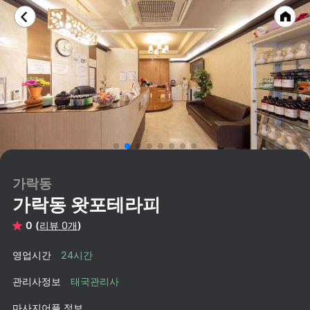
가락동
가락동 왓포테라피
0 (
리뷰 0개
)
영업시간
24시간
관리사정보
태국관리사
마사지어플 정보