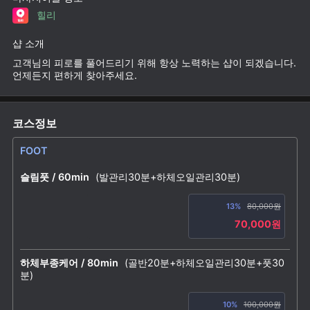
힐리
샵 소개
고객님의 피로를 풀어드리기 위해 항상 노력하는 샵이 되겠습니다.
언제든지 편하게 찾아주세요.
코스정보
FOOT
슬림풋 / 60min
(발관리30분+하체오일관리30분)
13%
80,000원
70,000원
하체부종케어 / 80min
(골반20분+하체오일관리30분+풋30
분)
10%
100,000원