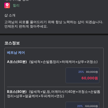
힐리
샵 소개
고객님의 피로를 풀어드리기 위해 항상 노력하는 샵이 되겠습니다.
언제든지 편하게 찾아주세요.
코스정보
베트남 케어
A코스(60분)
(발세척+손발톱정리+하체케어+샴푸+귀청소)
25%
80,000원
60,000원
B코스(80분)
(발세척+발,등,어깨마사지40분+귀청소+손발톱
정리+샴푸+얼굴케어+두피케어+면도)
20%
100,000원