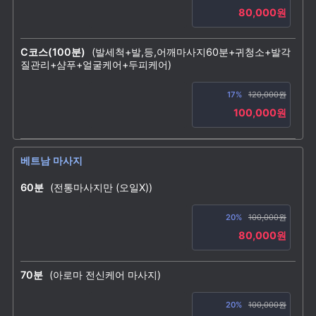
80,000원
C코스(100분)
(발세척+발,등,어깨마사지60분+귀청소+발각
질관리+샴푸+얼굴케어+두피케어)
17%
120,000원
100,000원
베트남 마사지
60분
(전통마사지만 (오일X))
20%
100,000원
80,000원
70분
(아로마 전신케어 마사지)
20%
100,000원