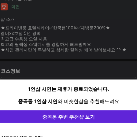
마맵
샵 소개
★프라이빗룸 호텔식케어✅한국쌤100%✅재방문200%★
엠버xx호텔 5년 경력
최고급 수용성 오일 사용
최고의 릴렉싱 스웨디시를 경험하게 해드릴께요
★시연 관리사만의 특별하고 섬세한 릴렉싱 케어 받아보세요 ^^ ★
코스정보
전신 감성스웨디시 + 정성림프케어
1인샵 시연는 제휴가 종료되었습니다.
60분
중곡동
1인샵 시연
와 비슷한샵을 추천해드려요
12%
170,000원
150,000원
중곡동 주변 추천샵 보기
80분