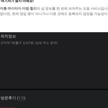
 여기저기 찾지 마세요!
10%
200,000원
마통·하이타이·마맵·힐리
의 샵 정보를 한 번에 보여주는 모음 서비스입니
180,000원
없다면, 현재 영업 중이 아니거나 다른 곳에도 등록되지 않았을 가능성이
위치정보
군자역 1번출구 도보1분 (상세 주소 문의)
방문후기 (
1개
)