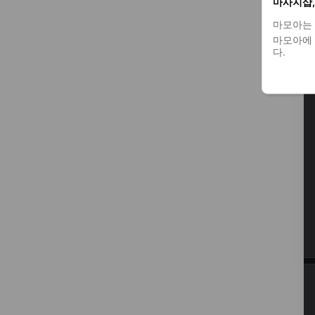
마사지샵,
마모아는
마모아에 
다.